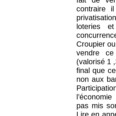
contraire i
privatisat
loteries 
concurrenc
Croupier ou 
vendre ce 
(valorisé 1 
final que c
non aux ban
Participatio
l’économie
pas mis son
Lire en anne