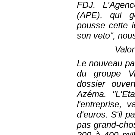
FDJ. L'Agence
(APE), qui gè
pousse cette i
son veto", nou
Valor
Le nouveau pat
du groupe Vi
dossier ouve
Azéma. "L'Et
l'entreprise, 
d'euros. S'il 
pas grand-chos
300 à 400 mill