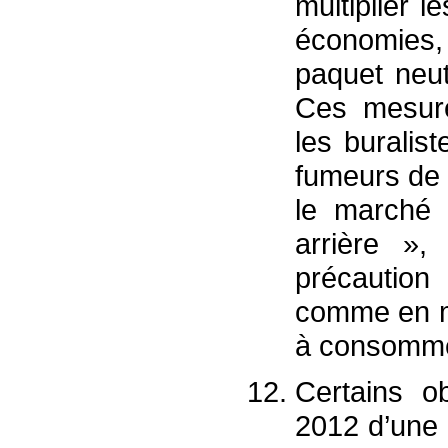
multiplier l
économies,
paquet neut
Ces mesure
les buralist
fumeurs de 
le marché c
arrière »,
précaution
comme en ma
à consomme
Certains o
2012 d’une «