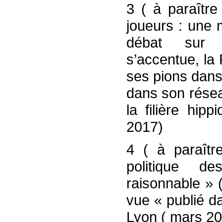
3 ( à paraître 
joueurs : une m
débat sur l’
s’accentue, la
ses pions dans l
dans son résea
la filière hip
2017)
4 ( à paraîtr
politique d
raisonnable » 
vue « publié d
Lyon ( mars 2