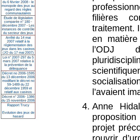
du 6 février 2008 - le
professionn
monopole des jeux au
regard des règles
communautaires
filières c
Étude de législation
comparée n° 180 -
traitement. 
décembre 2007 - Les
instances de contrôle
du secteur des jeux
en matière
Arrêté du 14 mai
2007 relatif à la
réglementation des
l’ODJ d
jeux dans les casinos
(JO du 17 mai 2007)
pluridisc
Loi n° 2007-297 du 5
mars 2007 relative à
la prévention de la
scientifiqu
délinquance
Décret no 2006-1595
du 13 décembre 2006
socialisati
modifiant le décret no
59-1489 du 22
décembre 1959 et
l’avaient i
relatif aux casinos
Décret n° 2006- 1386
du 15 novembre 2006
Anne Hidal
Rapport Trucy
Evolution des jeux de
proposition
hasard
projet préco
rouvrir d’u