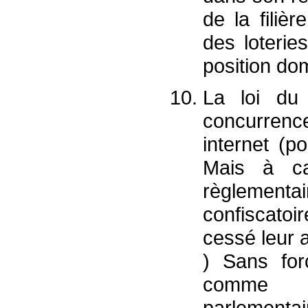
de la filièr
des loterie
position do
La loi du
concurrenc
internet (po
Mais à ca
règlementair
confiscatoi
cessé leur a
) Sans for
comme l
parlementa