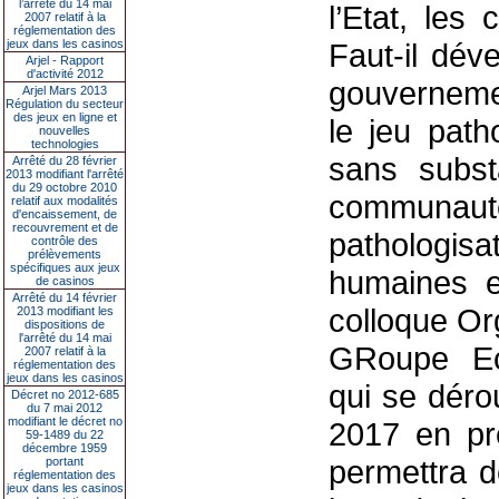
l’arrêté du 14 mai
l’Etat, les
2007 relatif à la
réglementation des
jeux dans les casinos
Faut-il dév
Arjel - Rapport
d'activité 2012
gouvernemen
Arjel Mars 2013
Régulation du secteur
des jeux en ligne et
le jeu path
nouvelles
technologies
sans subst
Arrêté du 28 février
2013 modifiant l'arrêté
du 29 octobre 2010
communauté
relatif aux modalités
d'encaissement, de
recouvrement et de
pathologi
contrôle des
prélèvements
spécifiques aux jeux
humaines e
de casinos
Arrêté du 14 février
colloque Or
2013 modifiant les
dispositions de
l'arrêté du 14 mai
GRoupe Ec
2007 relatif à la
réglementation des
jeux dans les casinos
qui se déro
Décret no 2012-685
du 7 mai 2012
modifiant le décret no
2017 en pr
59-1489 du 22
décembre 1959
permettra d
portant
réglementation des
jeux dans les casinos