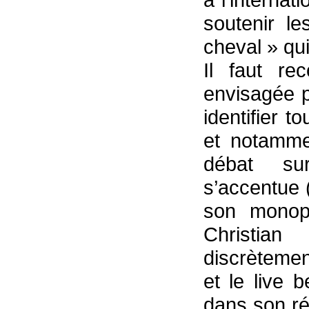
soutenir le
cheval » q
Il faut rec
envisagée p
identifier 
et notammen
débat su
s’accentue (
son monopo
Christia
discrètement
et le live b
dans son ré