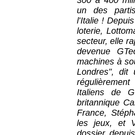
un des partis
l'Italie ! Depu
loterie, Lotto
secteur, elle r
devenue GTec
machines à sou
Londres", dit
régulièrement
Italiens de G
britannique Ca
France, Stéph
les jeux, et V
dossier depuis