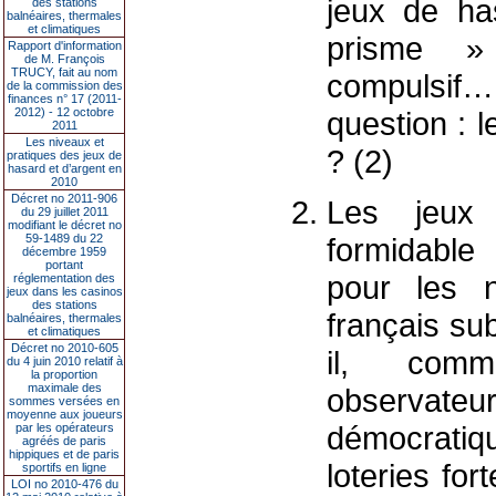
jeux de ha
des stations
balnéaires, thermales
et climatiques
prisme » 
Rapport d'information
de M. François
TRUCY, fait au nom
compulsif…
de la commission des
finances n° 17 (2011-
2012) - 12 octobre
question : 
2011
Les niveaux et
? (2)
pratiques des jeux de
hasard et d’argent en
2010
Décret no 2011-906
Les jeux
du 29 juillet 2011
modifiant le décret no
59-1489 du 22
formidable 
décembre 1959
portant
pour les n
réglementation des
jeux dans les casinos
des stations
français su
balnéaires, thermales
et climatiques
Décret no 2010-605
il, comm
du 4 juin 2010 relatif à
la proportion
maximale des
observate
sommes versées en
moyenne aux joueurs
démocratiq
par les opérateurs
agréés de paris
hippiques et de paris
loteries fo
sportifs en ligne
LOI no 2010-476 du