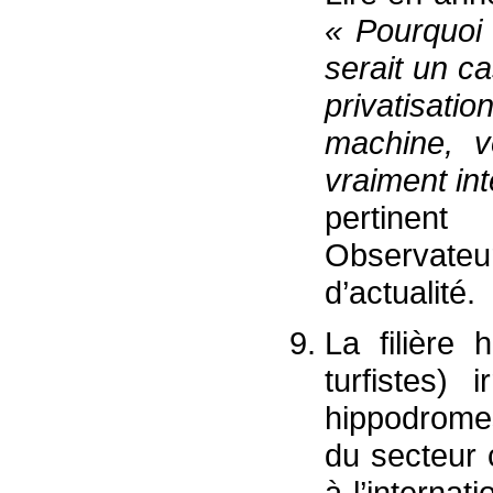
«
Pourquoi 
serait un ca
privatisatio
machine, vo
vraiment in
pertinen
Observate
d’actualité.
La filière 
turfistes) 
hippodrome
du secteur 
à l’internat