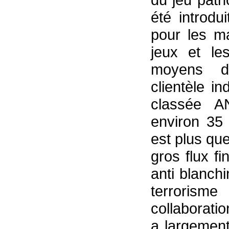
été introdu
pour les m
jeux et le
moyens de
clientèle in
classée AN
environ 35 
est plus que
gros flux fi
anti blanch
terroris
collaborati
a largement