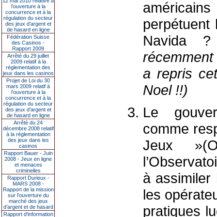
12 mai 2010 relative à
américains
l’ouverture à la
concurrence et à la
régulation du secteur
perpétuent 
des jeux d’argent et
de hasard en ligne
Navida
Fédération Suisse
des Casinos -
Rapport 2009
récemment 
Arrêté du 29 juillet
2009 relatif à la
réglementation des
a repris ce
jeux dans les casinos
Projet de Loi du 30
Noel !!)
mars 2009 relatif à
l’ouverture à la
concurrence et à la
régulation du secteur
Le gouve
des jeux d’argent et
de hasard en ligne
Arrêté du 24
comme resp
décembre 2008 relatif
à la réglementation
des jeux dans les
Jeux »(O
casinos
Rapport Bauer - Juin
l’Observato
2008 - Jeux en ligne
et menaces
criminelles
à assimiler
Rapport Durieux -
MARS 2008 -
Rapport de la mission
les opérate
sur l’ouverture du
marché des jeux
pratiques l
d’argent et de hasard
Rapport d'information