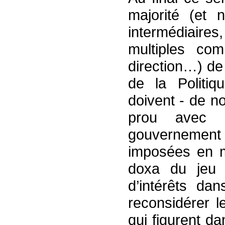
majorité (et 
intermédiair
multiples co
direction…) de
de la Politiq
doivent - de n
prou avec l
gouvernement
imposées en m
doxa du jeu p
d’intérêts dan
reconsidérer l
qui figurent d