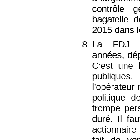
contrôle g
bagatelle 
2015 dans l
La FDJ su
années, dép
C’est une 
publiques
l’opérateur
politique d
trompe per
duré. Il fa
actionnaire
fait de v