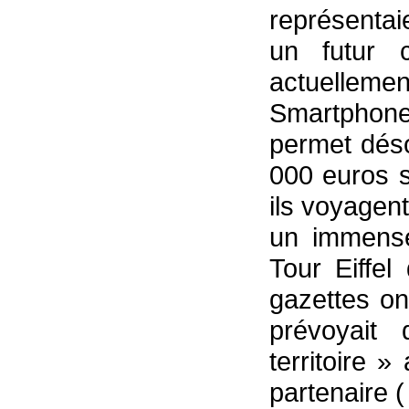
représentai
un futur c
actuelleme
Smartphone 
permet déso
000 euros s
ils voyagent
un immense
Tour Eiffel 
gazettes on
prévoyait 
territoire »
partenaire 