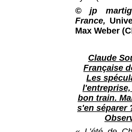
© jp martig
France,
Unive
Max Weber (
Claude Sou
Française d
Les spécula
l'entreprise
bon train. Mai
s'en séparer ?
Observ
« L'été de Ch