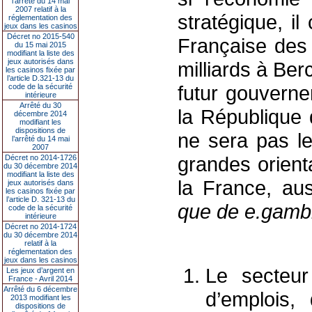
l’arrêté du 14 mai
2007 relatif à la
stratégique, il
réglementation des
jeux dans les casinos
Décret no 2015-540
Française des 
du 15 mai 2015
modifiant la liste des
jeux autorisés dans
milliards à Be
les casinos fixée par
l’article D.321-13 du
futur gouverne
code de la sécurité
intérieure
Arrêté du 30
la République
décembre 2014
modifiant les
dispositions de
ne sera pas le
l’arrêté du 14 mai
2007
grandes orient
Décret no 2014-1726
du 30 décembre 2014
modifiant la liste des
la France, au
jeux autorisés dans
les casinos fixée par
l’article D. 321-13 du
que de e.gambl
code de la sécurité
intérieure
Décret no 2014-1724
du 30 décembre 2014
relatif à la
réglementation des
jeux dans les casinos
Le secteur
Les jeux d’argent en
France - Avril 2014
Arrêté du 6 décembre
d’emplois, 
2013 modifiant les
dispositions de