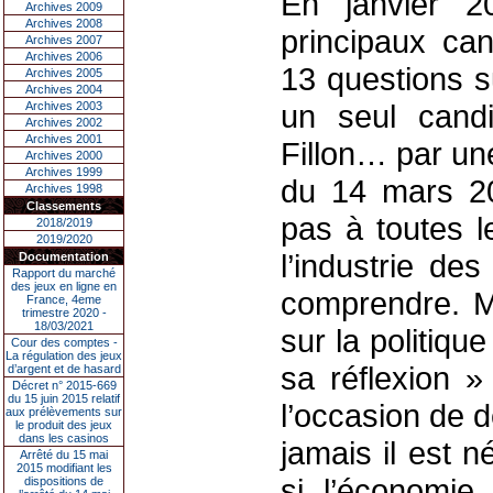
En janvier 
Archives 2009
Archives 2008
principaux cand
Archives 2007
Archives 2006
13 questions s
Archives 2005
Archives 2004
un seul cand
Archives 2003
Archives 2002
Archives 2001
Fillon… par un
Archives 2000
Archives 1999
du 14 mars 20
Archives 1998
Classements
pas à toutes l
2018/2019
2019/2020
l’industrie de
Documentation
Rapport du marché
des jeux en ligne en
comprendre. Ma
France, 4eme
trimestre 2020 -
18/03/2021
sur la politiqu
Cour des comptes -
La régulation des jeux
sa réflexion 
d’argent et de hasard
Décret n° 2015-669
du 15 juin 2015 relatif
l’occasion de 
aux prélèvements sur
le produit des jeux
dans les casinos
jamais il est 
Arrêté du 15 mai
2015 modifiant les
si l’économie
dispositions de