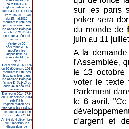
l’arrêté du 14 mai
2007 relatif à la
sur les paris s
réglementation des
jeux dans les casinos
Décret no 2015-540
poker sera do
du 15 mai 2015
modifiant la liste des
jeux autorisés dans
du monde de
les casinos fixée par
l’article D.321-13 du
code de la sécurité
juin au 11 juill
intérieure
Arrêté du 30
décembre 2014
A la demande 
modifiant les
dispositions de
l’arrêté du 14 mai
l'Assemblée, qu
2007
Décret no 2014-1726
du 30 décembre 2014
le 13 octobre 
modifiant la liste des
jeux autorisés dans
voter le texte
les casinos fixée par
l’article D. 321-13 du
code de la sécurité
Parlement dans
intérieure
Décret no 2014-1724
du 30 décembre 2014
le 6 avril. "C
relatif à la
réglementation des
jeux dans les casinos
développement
Les jeux d’argent en
France - Avril 2014
d'argent et de
Arrêté du 6 décembre
2013 modifiant les
dispositions de