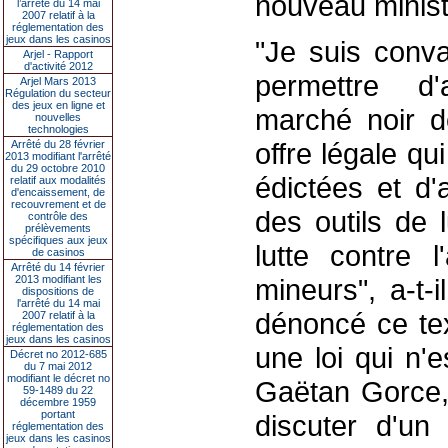
nouveau minist
l’arrêté du 14 mai
2007 relatif à la
réglementation des
jeux dans les casinos
"Je suis conva
Arjel - Rapport
d'activité 2012
permettre d'
Arjel Mars 2013
Régulation du secteur
des jeux en ligne et
marché noir d
nouvelles
technologies
offre légale q
Arrêté du 28 février
2013 modifiant l'arrêté
du 29 octobre 2010
édictées et d'
relatif aux modalités
d'encaissement, de
recouvrement et de
des outils de l
contrôle des
prélèvements
spécifiques aux jeux
lutte contre l
de casinos
Arrêté du 14 février
2013 modifiant les
mineurs", a-t-
dispositions de
l'arrêté du 14 mai
dénoncé ce te
2007 relatif à la
réglementation des
jeux dans les casinos
une loi qui n'e
Décret no 2012-685
du 7 mai 2012
modifiant le décret no
Gaëtan Gorce, 
59-1489 du 22
décembre 1959
portant
discuter d'un
réglementation des
jeux dans les casinos