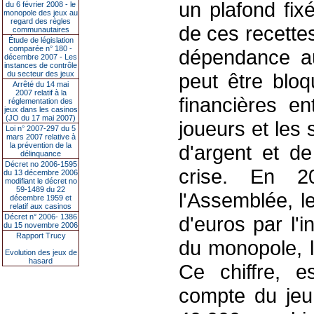
un plafond fix
du 6 février 2008 - le
monopole des jeux au
regard des règles
de ces recettes
communautaires
Étude de législation
comparée n° 180 -
dépendance aux
décembre 2007 - Les
instances de contrôle
du secteur des jeux
peut être bloq
Arrêté du 14 mai
2007 relatif à la
financières e
réglementation des
jeux dans les casinos
(JO du 17 mai 2007)
joueurs et les 
Loi n° 2007-297 du 5
mars 2007 relative à
la prévention de la
d'argent et de
délinquance
Décret no 2006-1595
crise. En 2
du 13 décembre 2006
modifiant le décret no
59-1489 du 22
l'Assemblée, l
décembre 1959 et
relatif aux casinos
Décret n° 2006- 1386
d'euros par l'
du 15 novembre 2006
Rapport Trucy
du monopole, l
Evolution des jeux de
hasard
Ce chiffre, e
compte du jeu