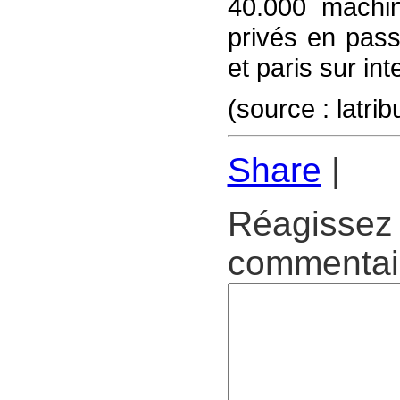
40.000 machin
privés en pass
et paris sur int
(source : latri
Share
|
Réagissez 
commentair