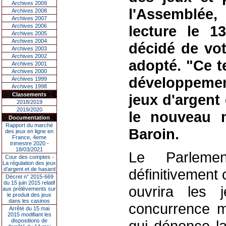
Archives 2009
l'Assemblée,
Archives 2008
Archives 2007
Archives 2006
lecture le 1
Archives 2005
Archives 2004
décidé de vote
Archives 2003
Archives 2002
adopté. "Ce t
Archives 2001
Archives 2000
développemen
Archives 1999
Archives 1998
Classements
jeux d'argent 
2018/2019
2019/2020
le nouveau m
Documentation
Rapport du marché
Baroin.
des jeux en ligne en
France, 4eme
trimestre 2020 -
18/03/2021
Le Parlemen
Cour des comptes -
La régulation des jeux
d’argent et de hasard
définitivement c
Décret n° 2015-669
du 15 juin 2015 relatif
ouvrira les 
aux prélèvements sur
le produit des jeux
dans les casinos
concurrence ma
Arrêté du 15 mai
2015 modifiant les
dispositions de
qui dénonce la