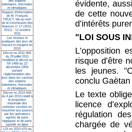
évidente, auss
des stations
balnéaires, thermales
et climatiques
de cette nouve
Rapport d'information
de M. François
TRUCY, fait au nom
d'intérêts pure
de la commission des
finances n° 17 (2011-
2012) - 12 octobre
2011
"LOI SOUS I
Les niveaux et
pratiques des jeux de
hasard et d’argent en
L'opposition e
2010
Décret no 2011-906
du 29 juillet 2011
risque d'être 
modifiant le décret no
59-1489 du 22
décembre 1959
les jeunes. "C
portant
réglementation des
jeux dans les casinos
conclu Gaëtan
des stations
balnéaires, thermales
et climatiques
Le texte oblig
Décret no 2010-605
du 4 juin 2010 relatif à
la proportion
licence d'expl
maximale des
sommes versées en
moyenne aux joueurs
régulation des
par les opérateurs
agréés de paris
hippiques et de paris
chargée de vér
sportifs en ligne
LOI no 2010-476 du