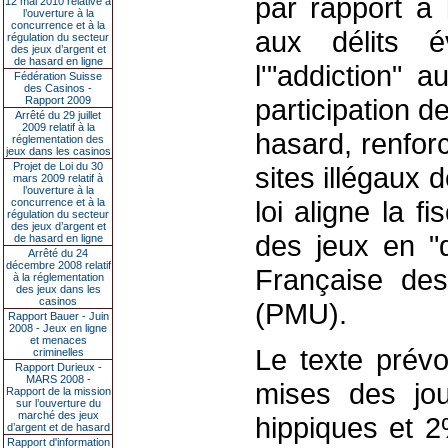
par rapport à 
12 mai 2010 relative à
l’ouverture à la
concurrence et à la
aux délits é
régulation du secteur
des jeux d’argent et
de hasard en ligne
l'"addiction" a
Fédération Suisse
des Casinos -
participation d
Rapport 2009
Arrêté du 29 juillet
2009 relatif à la
hasard, renfor
réglementation des
jeux dans les casinos
Projet de Loi du 30
sites illégaux d
mars 2009 relatif à
l’ouverture à la
loi aligne la f
concurrence et à la
régulation du secteur
des jeux d’argent et
des jeux en "d
de hasard en ligne
Arrêté du 24
décembre 2008 relatif
Française des
à la réglementation
des jeux dans les
casinos
(PMU).
Rapport Bauer - Juin
2008 - Jeux en ligne
et menaces
Le texte prévo
criminelles
Rapport Durieux -
MARS 2008 -
mises des jou
Rapport de la mission
sur l’ouverture du
marché des jeux
hippiques et 
d’argent et de hasard
Rapport d'information