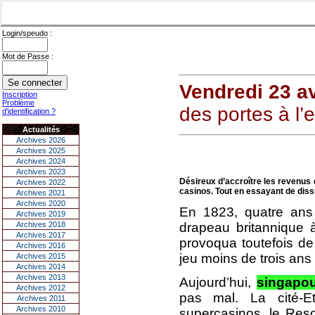
Login/speudo :
Mot de Passe :
Vendredi 23 av
Inscription
Problème
des portes à l’
d'identification ?
Actualités
Archives 2026
Archives 2025
Archives 2024
Archives 2023
Désireux d’accroître les revenus 
Archives 2022
casinos. Tout en essayant de dissu
Archives 2021
Archives 2020
En 1823, quatre ans 
Archives 2019
Archives 2018
drapeau britannique
Archives 2017
provoqua toutefois de 
Archives 2016
jeu moins de trois ans 
Archives 2015
Archives 2014
Archives 2013
Aujourd’hui,
singapo
Archives 2012
pas mal. La cité-Et
Archives 2011
Archives 2010
supercasinos, le Reso