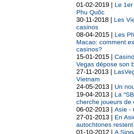
01-02-2019 |
Le 1er
Phu Quôc
30-11-2018 |
Les Vi
casinos
08-04-2015 |
Les Ph
Macao: comment expl
casinos?
15-01-2015 |
Casino
Vegas dépose son b
27-11-2013 |
LasVeg
Vietnam
24-05-2013 |
Un nou
19-04-2013 |
La "SB
cherche joueurs de 
06-02-2013 |
Asie - 
27-01-2013 |
En Asi
autochtones restent 
01-10-2012 |
A Singa