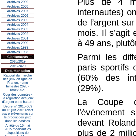
Plus de 4 mi
Archives 2009
Archives 2008
internautes) on
Archives 2007
Archives 2006
de l’argent su
Archives 2005
Archives 2004
Archives 2003
mois. Il s’agi
Archives 2002
Archives 2001
à 49 ans, plutô
Archives 2000
Archives 1999
Archives 1998
Parmi les diff
Classements
2018/2019
paris sportifs
2019/2020
Documentation
(60% des inte
Rapport du marché
des jeux en ligne en
France, 4eme
(29%).
trimestre 2020 -
18/03/2021
Cour des comptes -
La régulation des jeux
La Coupe
d’argent et de hasard
Décret n° 2015-669
l’évènement sp
du 15 juin 2015 relatif
aux prélèvements sur
le produit des jeux
devant Roland
dans les casinos
Arrêté du 15 mai
2015 modifiant les
plus de 2 milli
dispositions de