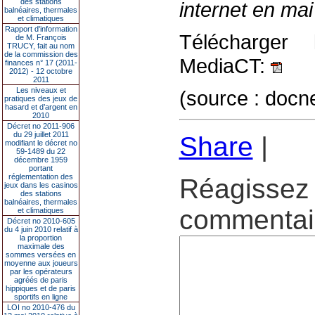
des stations
internet en ma
balnéaires, thermales
et climatiques
Rapport d'information
Télécharger l
de M. François
TRUCY, fait au nom
de la commission des
MediaCT:
finances n° 17 (2011-
2012) - 12 octobre
2011
Les niveaux et
(source : docn
pratiques des jeux de
hasard et d’argent en
2010
Décret no 2011-906
du 29 juillet 2011
Share
|
modifiant le décret no
59-1489 du 22
décembre 1959
portant
réglementation des
Réagissez 
jeux dans les casinos
des stations
balnéaires, thermales
commentair
et climatiques
Décret no 2010-605
du 4 juin 2010 relatif à
la proportion
maximale des
sommes versées en
moyenne aux joueurs
par les opérateurs
agréés de paris
hippiques et de paris
sportifs en ligne
LOI no 2010-476 du