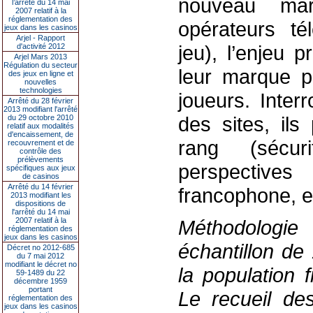
nouveau mar
l’arrêté du 14 mai
2007 relatif à la
réglementation des
opérateurs té
jeux dans les casinos
Arjel - Rapport
jeu), l’enjeu p
d'activité 2012
Arjel Mars 2013
Régulation du secteur
leur marque p
des jeux en ligne et
nouvelles
technologies
joueurs. Inter
Arrêté du 28 février
2013 modifiant l'arrêté
des sites, ils
du 29 octobre 2010
relatif aux modalités
d'encaissement, de
rang (sécur
recouvrement et de
contrôle des
prélèvements
perspectiv
spécifiques aux jeux
de casinos
Arrêté du 14 février
francophone, et
2013 modifiant les
dispositions de
l'arrêté du 14 mai
2007 relatif à la
Méthodologi
réglementation des
jeux dans les casinos
échantillon de
Décret no 2012-685
du 7 mai 2012
modifiant le décret no
la population 
59-1489 du 22
décembre 1959
portant
Le recueil des
réglementation des
jeux dans les casinos