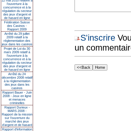
12 mai 2010 relative à
l’ouverture à la
concurrence et à la
régulation du secteur
des jeux d’argent et
de hasard en ligne
Fédération Suisse
des Casinos -
Rapport 2009
Arrêté du 29 juillet
S'inscrire
Vous
2009 relatif à la
réglementation des
jeux dans les casinos
un commentair
Projet de Loi du 30
mars 2009 relatif à
l’ouverture à la
concurrence et à la
régulation du secteur
des jeux d’argent et
de hasard en ligne
Arrêté du 24
décembre 2008 relatif
à la réglementation
des jeux dans les
casinos
Rapport Bauer - Juin
2008 - Jeux en ligne
et menaces
criminelles
Rapport Durieux -
MARS 2008 -
Rapport de la mission
sur l’ouverture du
marché des jeux
d’argent et de hasard
Rapport d'information