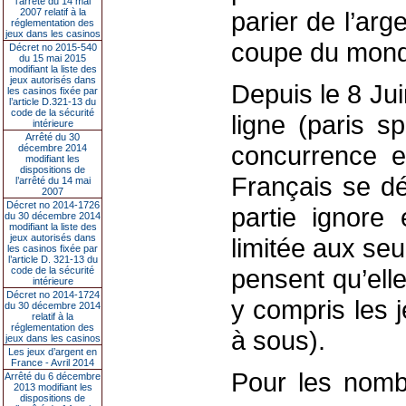
l’arrêté du 14 mai
2007 relatif à la
parier de l’arg
réglementation des
jeux dans les casinos
coupe du mon
Décret no 2015-540
du 15 mai 2015
modifiant la liste des
jeux autorisés dans
Depuis le 8 Jui
les casinos fixée par
l’article D.321-13 du
code de la sécurité
ligne (paris s
intérieure
Arrêté du 30
concurrence e
décembre 2014
modifiant les
dispositions de
Français se dé
l’arrêté du 14 mai
2007
Décret no 2014-1726
partie ignore
du 30 décembre 2014
modifiant la liste des
jeux autorisés dans
limitée aux seu
les casinos fixée par
l’article D. 321-13 du
pensent qu’elle
code de la sécurité
intérieure
Décret no 2014-1724
y compris les 
du 30 décembre 2014
relatif à la
réglementation des
à sous).
jeux dans les casinos
Les jeux d’argent en
France - Avril 2014
Pour les nomb
Arrêté du 6 décembre
2013 modifiant les
dispositions de