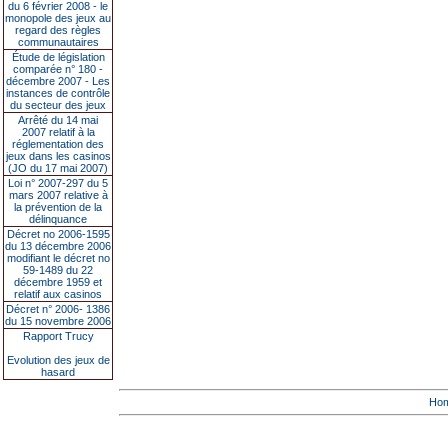
du 6 février 2008 - le
monopole des jeux au
regard des règles
communautaires
Étude de législation
comparée n° 180 -
décembre 2007 - Les
instances de contrôle
du secteur des jeux
Arrêté du 14 mai
2007 relatif à la
réglementation des
jeux dans les casinos
(JO du 17 mai 2007)
Loi n° 2007-297 du 5
mars 2007 relative à
la prévention de la
délinquance
Décret no 2006-1595
du 13 décembre 2006
modifiant le décret no
59-1489 du 22
décembre 1959 et
relatif aux casinos
Décret n° 2006- 1386
du 15 novembre 2006
Rapport Trucy
Evolution des jeux de
hasard
Ho