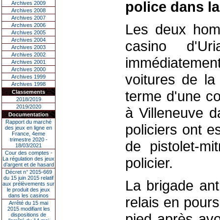
police dans la
Archives 2009
Archives 2008
Archives 2007
Les deux homm
Archives 2006
Archives 2005
Archives 2004
casino d'Ur
Archives 2003
Archives 2002
immédiatemen
Archives 2001
Archives 2000
voitures de la
Archives 1999
Archives 1998
terme d'une co
Classements
2018/2019
2019/2020
à Villeneuve d
Documentation
Rapport du marché
policiers ont e
des jeux en ligne en
France, 4eme
trimestre 2020 -
de pistolet-mi
18/03/2021
Cour des comptes -
policier.
La régulation des jeux
d’argent et de hasard
Décret n° 2015-669
du 15 juin 2015 relatif
La brigade anti
aux prélèvements sur
le produit des jeux
dans les casinos
relais en pour
Arrêté du 15 mai
2015 modifiant les
pied après avo
dispositions de