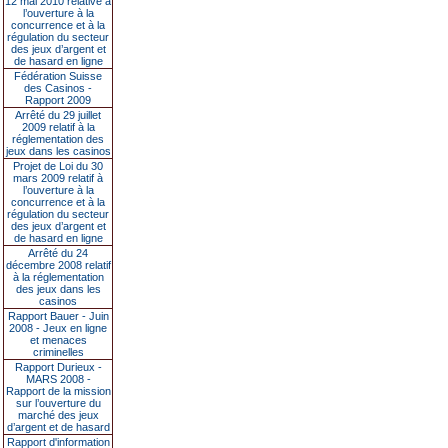
12 mai 2010 relative à
l’ouverture à la
concurrence et à la
régulation du secteur
des jeux d’argent et
de hasard en ligne
Fédération Suisse
des Casinos -
Rapport 2009
Arrêté du 29 juillet
2009 relatif à la
réglementation des
jeux dans les casinos
Projet de Loi du 30
mars 2009 relatif à
l’ouverture à la
concurrence et à la
régulation du secteur
des jeux d’argent et
de hasard en ligne
Arrêté du 24
décembre 2008 relatif
à la réglementation
des jeux dans les
casinos
Rapport Bauer - Juin
2008 - Jeux en ligne
et menaces
criminelles
Rapport Durieux -
MARS 2008 -
Rapport de la mission
sur l’ouverture du
marché des jeux
d’argent et de hasard
Rapport d'information