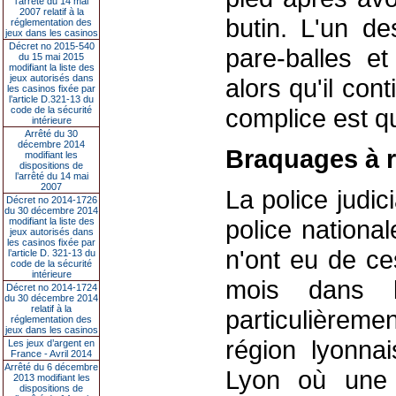
l’arrêté du 14 mai
2007 relatif à la
butin. L'un de
réglementation des
jeux dans les casinos
Décret no 2015-540
pare-balles et
du 15 mai 2015
modifiant la liste des
jeux autorisés dans
alors qu'il cont
les casinos fixée par
l’article D.321-13 du
complice est qua
code de la sécurité
intérieure
Arrêté du 30
décembre 2014
Braquages à r
modifiant les
dispositions de
l’arrêté du 14 mai
2007
La police judic
Décret no 2014-1726
du 30 décembre 2014
police nationa
modifiant la liste des
jeux autorisés dans
les casinos fixée par
n'ont eu de ce
l’article D. 321-13 du
code de la sécurité
intérieure
mois dans l
Décret no 2014-1724
du 30 décembre 2014
relatif à la
particulièrem
réglementation des
jeux dans les casinos
région lyonna
Les jeux d’argent en
France - Avril 2014
Arrêté du 6 décembre
Lyon où une 
2013 modifiant les
dispositions de