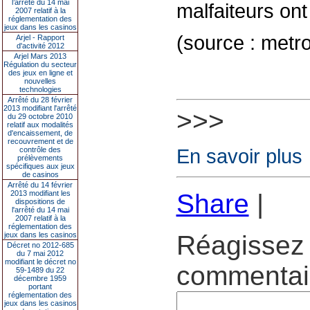
l’arrêté du 14 mai
malfaiteurs ont 
2007 relatif à la
réglementation des
jeux dans les casinos
(source : metr
Arjel - Rapport
d'activité 2012
Arjel Mars 2013
Régulation du secteur
des jeux en ligne et
nouvelles
technologies
Arrêté du 28 février
2013 modifiant l'arrêté
>>>
du 29 octobre 2010
relatif aux modalités
d'encaissement, de
recouvrement et de
En savoir plus
contrôle des
prélèvements
spécifiques aux jeux
de casinos
Arrêté du 14 février
2013 modifiant les
Share
|
dispositions de
l'arrêté du 14 mai
2007 relatif à la
réglementation des
jeux dans les casinos
Réagissez 
Décret no 2012-685
du 7 mai 2012
modifiant le décret no
commentair
59-1489 du 22
décembre 1959
portant
réglementation des
jeux dans les casinos