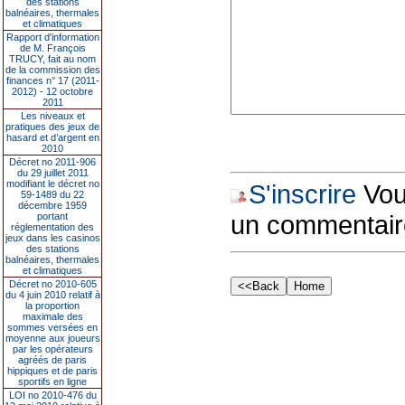
des stations
balnéaires, thermales
et climatiques
Rapport d'information
de M. François
TRUCY, fait au nom
de la commission des
finances n° 17 (2011-
2012) - 12 octobre
2011
Les niveaux et
pratiques des jeux de
hasard et d’argent en
2010
Décret no 2011-906
du 29 juillet 2011
modifiant le décret no
S'inscrire
Vous
59-1489 du 22
décembre 1959
un commentair
portant
réglementation des
jeux dans les casinos
des stations
balnéaires, thermales
et climatiques
Décret no 2010-605
du 4 juin 2010 relatif à
la proportion
maximale des
sommes versées en
moyenne aux joueurs
par les opérateurs
agréés de paris
hippiques et de paris
sportifs en ligne
LOI no 2010-476 du