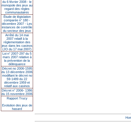
du 6 février 2008 - le
monopole des jeux au
regard des règles
communautaires
Étude de législation
comparée n° 180 -
décembre 2007 - Les
instances de contrôle
du secteur des jeux
Arrêté du 14 mai
2007 relatif à la
réglementation des
jeux dans les casinos
(JO du 17 mai 2007)
Loi n° 2007-297 du 5
mars 2007 relative à
la prévention de la
délinquance
Décret no 2006-1595
du 13 décembre 2006
modifiant le décret no
59-1489 du 22
décembre 1959 et
relatif aux casinos
Décret n° 2006- 1386
du 15 novembre 2006
Rapport Trucy
Evolution des jeux de
hasard
Ho