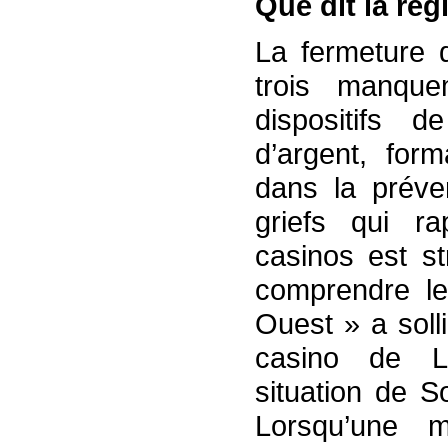
Que dit la ré
La fermeture 
trois manque
dispositifs d
d’argent, for
dans la préven
griefs qui ra
casinos est s
comprendre le
Ouest » a soll
casino de L
situation de So
Lorsqu’une m