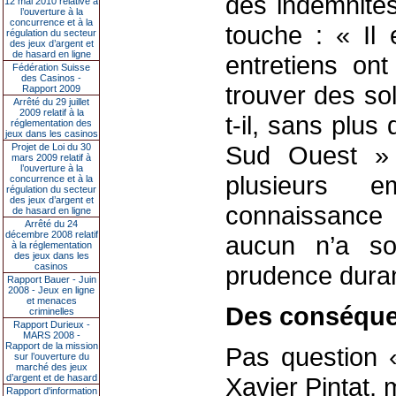
des indemnités
12 mai 2010 relative à
l’ouverture à la
concurrence et à la
touche : « Il 
régulation du secteur
des jeux d’argent et
de hasard en ligne
entretiens o
Fédération Suisse
des Casinos -
trouver des so
Rapport 2009
Arrêté du 29 juillet
2009 relatif à la
t-il, sans plus
réglementation des
jeux dans les casinos
Sud Ouest » 
Projet de Loi du 30
mars 2009 relatif à
l’ouverture à la
plusieurs 
concurrence et à la
régulation du secteur
des jeux d’argent et
connaissance d
de hasard en ligne
Arrêté du 24
décembre 2008 relatif
aucun n’a sou
à la réglementation
des jeux dans les
casinos
prudence duran
Rapport Bauer - Juin
2008 - Jeux en ligne
et menaces
Des conséque
criminelles
Rapport Durieux -
MARS 2008 -
Rapport de la mission
Pas question 
sur l’ouverture du
marché des jeux
d’argent et de hasard
Xavier Pintat, 
Rapport d'information