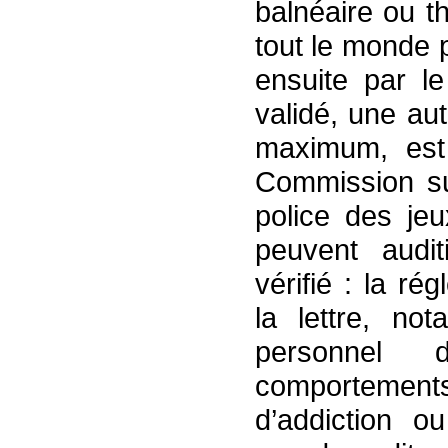
balnéaire ou t
tout le monde 
ensuite par le 
validé, une au
maximum, est 
Commission su
police des je
peuvent audit
vérifié : la ré
la lettre, no
personnel 
comportemen
d’addiction o