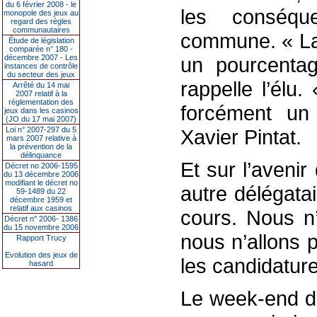
du 6 février 2008 - le
les conséqu
monopole des jeux au
regard des règles
communautaires
commune. « La 
Étude de législation
comparée n° 180 -
décembre 2007 - Les
un pourcentag
instances de contrôle
du secteur des jeux
rappelle l’élu.
Arrêté du 14 mai
2007 relatif à la
réglementation des
forcément un
jeux dans les casinos
(JO du 17 mai 2007)
Loi n° 2007-297 du 5
Xavier Pintat.
mars 2007 relative à
la prévention de la
délinquance
Et sur l’avenir
Décret no 2006-1595
du 13 décembre 2006
modifiant le décret no
autre délégata
59-1489 du 22
décembre 1959 et
relatif aux casinos
cours. Nous n’
Décret n° 2006- 1386
du 15 novembre 2006
nous n’allons 
Rapport Trucy
Evolution des jeux de
les candidature
hasard
Le week-end du