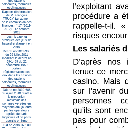
des stations
l’exploitant a
balnéaires, thermales
et climatiques
Rapport d'information
procédure a é
de M. François
TRUCY, fait au nom
de la commission des
rappelle-t-il.
finances n° 17 (2011-
2012) - 12 octobre
2011
risques encour
Les niveaux et
pratiques des jeux de
hasard et d’argent en
Les salariés d
2010
Décret no 2011-906
du 29 juillet 2011
modifiant le décret no
D’après nos i
59-1489 du 22
décembre 1959
portant
tenue ce mercr
réglementation des
jeux dans les casinos
casino. Mais d
des stations
balnéaires, thermales
et climatiques
sur l’avenir d
Décret no 2010-605
du 4 juin 2010 relatif à
la proportion
personnes co
maximale des
sommes versées en
moyenne aux joueurs
qu’ils sont en
par les opérateurs
agréés de paris
pas pour combi
hippiques et de paris
sportifs en ligne
LOI no 2010-476 du