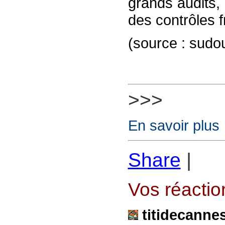
grands audits,
des contrôles 
(source : sudou
>>>
En savoir plus
Share
|
Vos réaction
titidecanne