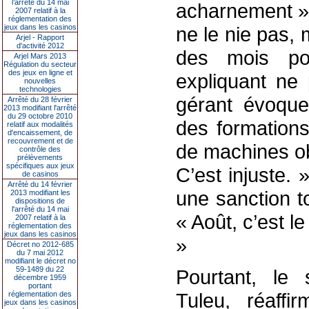
l’arrêté du 14 mai
acharnement ».
2007 relatif à la
réglementation des
jeux dans les casinos
ne le nie pas,
Arjel - Rapport
d'activité 2012
des mois pour
Arjel Mars 2013
Régulation du secteur
des jeux en ligne et
expliquant ne
nouvelles
technologies
gérant évoque 
Arrêté du 28 février
2013 modifiant l'arrêté
du 29 octobre 2010
des formations
relatif aux modalités
d'encaissement, de
recouvrement et de
de machines ob
contrôle des
prélèvements
spécifiques aux jeux
C’est injuste.
de casinos
Arrêté du 14 février
une sanction t
2013 modifiant les
dispositions de
l'arrêté du 14 mai
« Août, c’est l
2007 relatif à la
réglementation des
jeux dans les casinos
»
Décret no 2012-685
du 7 mai 2012
modifiant le décret no
59-1489 du 22
Pourtant, le
décembre 1959
portant
Tuleu, réaff
réglementation des
jeux dans les casinos