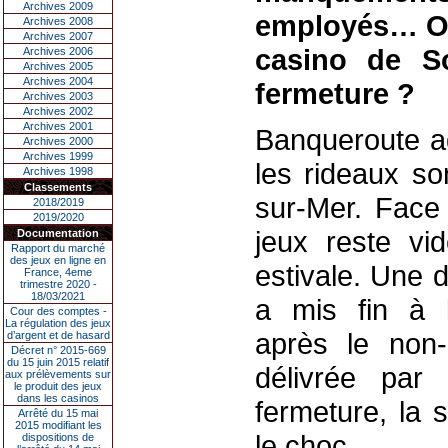
Archives 2009
employés… Où 
Archives 2008
Archives 2007
casino de S
Archives 2006
Archives 2005
Archives 2004
fermeture ?
Archives 2003
Archives 2002
Archives 2001
Banqueroute adm
Archives 2000
Archives 1999
les rideaux so
Archives 1998
Classements
sur-Mer. Face 
2018/2019
2019/2020
jeux reste vi
Documentation
Rapport du marché
des jeux en ligne en
estivale. Une d
France, 4eme
trimestre 2020 -
18/03/2021
a mis fin à l’
Cour des comptes -
La régulation des jeux
après le non-r
d’argent et de hasard
Décret n° 2015-669
du 15 juin 2015 relatif
délivrée par
aux prélèvements sur
le produit des jeux
dans les casinos
fermeture, la 
Arrêté du 15 mai
2015 modifiant les
le choc.
dispositions de