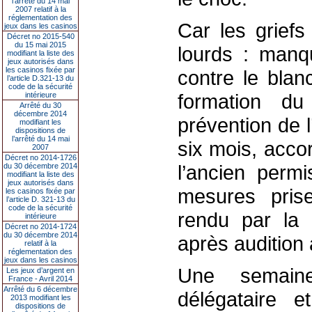
l’arrêté du 14 mai
2007 relatif à la
réglementation des
Car les griefs
jeux dans les casinos
Décret no 2015-540
du 15 mai 2015
lourds : manqu
modifiant la liste des
jeux autorisés dans
les casinos fixée par
contre le blan
l’article D.321-13 du
code de la sécurité
formation du
intérieure
Arrêté du 30
décembre 2014
prévention de l
modifiant les
dispositions de
l’arrêté du 14 mai
six mois, acco
2007
Décret no 2014-1726
l’ancien permi
du 30 décembre 2014
modifiant la liste des
jeux autorisés dans
mesures prise
les casinos fixée par
l’article D. 321-13 du
code de la sécurité
rendu par la 
intérieure
Décret no 2014-1724
du 30 décembre 2014
après audition 
relatif à la
réglementation des
jeux dans les casinos
Une semain
Les jeux d’argent en
France - Avril 2014
Arrêté du 6 décembre
délégataire e
2013 modifiant les
dispositions de