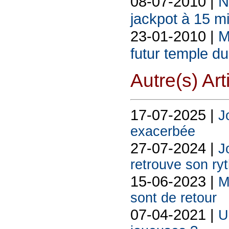
08-07-2010 |
N
jackpot à 15 mi
23-01-2010 |
M
futur temple du
Autre(s) Art
17-07-2025 |
J
exacerbée
27-07-2024 |
J
retrouve son ry
15-06-2023 |
M
sont de retour
07-04-2021 |
U