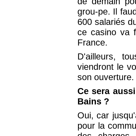
de demain pou
grou-pe. Il fau
600 salariés d
ce casino va f
France.
D'ailleurs, t
viendront le v
son ouverture.
Ce sera aussi
Bains ?
Oui, car jusqu
pour la commun
des charges.