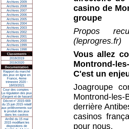
Archives 2009
casino de Mon
Archives 2008
Archives 2007
Archives 2006
groupe
Archives 2005
Archives 2004
Archives 2003
Propos recu
Archives 2002
Archives 2001
(leprogres.fr)
Archives 2000
Archives 1999
Archives 1998
Vous allez c
Classements
2018/2019
Montrond-les
2019/2020
Documentation
C'est un enjeu
Rapport du marché
des jeux en ligne en
France, 4eme
trimestre 2020 -
Joagroupe com
18/03/2021
Cour des comptes -
La régulation des jeux
Montrond-les-B
d’argent et de hasard
Décret n° 2015-669
derrière Antibe
du 15 juin 2015 relatif
aux prélèvements sur
le produit des jeux
casinos frança
dans les casinos
Arrêté du 15 mai
2015 modifiant les
pour nous.
dispositions de