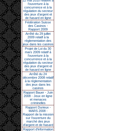
12 mai 2010 relative à
l’ouverture à la
concurrence et à la
régulation du secteur
des jeux d’argent et
de hasard en ligne
Fédération Suisse
des Casinos -
Rapport 2009
Arrêté du 29 juillet
2009 relatif à la
réglementation des
jeux dans les casinos
Projet de Loi du 30
mars 2009 relatif à
l’ouverture à la
concurrence et à la
régulation du secteur
des jeux d’argent et
de hasard en ligne
Arrêté du 24
décembre 2008 relatif
à la réglementation
des jeux dans les
casinos
Rapport Bauer - Juin
2008 - Jeux en ligne
et menaces
criminelles
Rapport Durieux -
MARS 2008 -
Rapport de la mission
sur l’ouverture du
marché des jeux
d’argent et de hasard
Rapport d'information