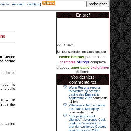
'emploi
|
Annuaire
|
cont@ct
|
En bref
ins
22-07-2026|
Un touriste italien en vacances sur
la Côte d’Azur a remporté un
jackpot exceptionnel de 84.631
du Casino
casino Émirats
perturbations
euros dans la nuit de samedi à
 sa forme
billings
chambres
complexe
dimanche au Casino Barrière Le
Croisette à Cannes. Il s’agit d’un
pratique
americaine
exploitation
nouveau record de gains de l’année
delivree
quilles et
2026 pour cet établissement.
Vos derniers
commentaires
e pour le
Wynn Resorts reporte
 une salle
l’ouverture du premier
14-04-2026|
casino des Émirats à
Dimanche 12 avril 2026, cette date
septembre 2027
commenté
eau ». Un
restera gravée dans la mémoire de
: 1 fois
le, perdra
ce joueur du casino de Saint-Quay-
Villers-sur-Mer. Le casino
Portrieux (Côtes-d’Armor).
mise sur le Monopoly ...
commenté : 1 fois
Ce quinquagénaire, habitant Plouha
"Les planètes sont
mais souhaitant garder l’anonymat,
alignées" : le groupe Cogit
a eu l’énorme surprise de décrocher
confirme l'ouverture du
 du casino
un jackpot record de 82 426 €.
premier casino de Guyane
pour septembre 2026