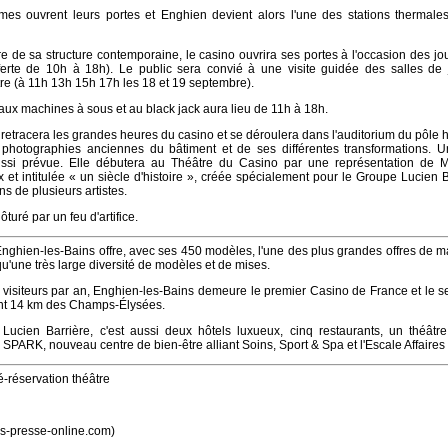
mes ouvrent leurs portes et Enghien devient alors l'une des stations thermales
re de sa structure contemporaine, le casino ouvrira ses portes à l'occasion des j
fferte de 10h à 18h). Le public sera convié à une visite guidée des salles de 
tre (à 11h 13h 15h 17h les 18 et 19 septembre).
e aux machines à sous et au black jack aura lieu de 11h à 18h.
retracera les grandes heures du casino et se déroulera dans l'auditorium du pôle h
photographies anciennes du bâtiment et de ses différentes transformations. U
ussi prévue. Elle débutera au Théâtre du Casino par une représentation de M
et intitulée « un siècle d'histoire », créée spécialement pour le Groupe Lucien B
s de plusieurs artistes.
turé par un feu d'artifice.
Enghien-les-Bains offre, avec ses 450 modèles, l'une des plus grandes offres de 
u'une très large diversité de modèles et de mises.
visiteurs par an, Enghien-les-Bains demeure le premier Casino de France et le se
nt 14 km des Champs-Élysées.
Lucien Barrière, c'est aussi deux hôtels luxueux, cinq restaurants, un théâtr
 SPARK, nouveau centre de bien-être alliant Soins, Sport & Spa et l'Escale Affaires
réservation théâtre
s-presse-online.com)