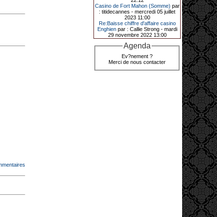
22:12
de décrocher un méga jackpot.
Casino de Fort Mahon (Somme)
par
: titidecannes - mercredi 05 juillet
Elle n’a misé que 88 centimes sur
2023 11:00
une machine à sous et a remporté
Re:Baisse chiffre d'affaire casino
4_ 239 €?!
Enghien
par : Callie Strong - mardi
29 novembre 2022 13:00
Agenda
10-01-2026|
Ev?nement ?
Merci de nous contacter
Au « Kasino » de Fréhel, une
vacancière a décroché le jackpot
en misant seulement 68
centimes. Elle remporte plus de
44 640 € grâce à la machine à
sous « Jin Ji Bao Xi ».
En ce début d’année 2026, le plus
gros jackpot du « Kasino » de
Fréhel a été décroché. Samedi 10
janvier en début de soirée,
l’heureuse gagnante, qui souhaite
garder l’anonymat, a remporté plus
de 44 640 € sur la machine à sous «
Jin Ji Bao Xi », installée en février
2025. La cliente, en vacances dans
la région, a misé 0,68 € avant de
remporter la somme. Un membre du
mmentaires
comité de direction, Flavie Jehan, lui
a remis le gain.