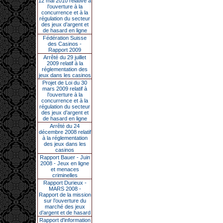
12 mai 2010 relative à
l’ouverture à la
concurrence et à la
régulation du secteur
des jeux d’argent et
de hasard en ligne
Fédération Suisse
des Casinos -
Rapport 2009
Arrêté du 29 juillet
2009 relatif à la
réglementation des
jeux dans les casinos
Projet de Loi du 30
mars 2009 relatif à
l’ouverture à la
concurrence et à la
régulation du secteur
des jeux d’argent et
de hasard en ligne
Arrêté du 24
décembre 2008 relatif
à la réglementation
des jeux dans les
casinos
Rapport Bauer - Juin
2008 - Jeux en ligne
et menaces
criminelles
Rapport Durieux -
MARS 2008 -
Rapport de la mission
sur l’ouverture du
marché des jeux
d’argent et de hasard
Rapport d'information