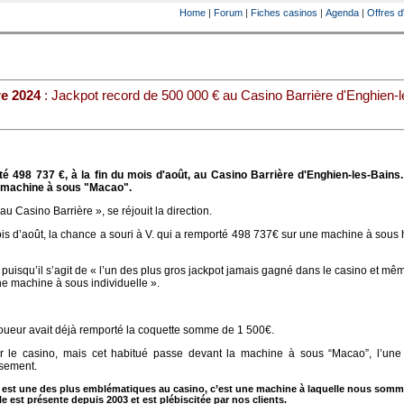
Home
|
Forum
|
Fiches casinos
|
Agenda
|
Offres d
e 2024
: Jackpot record de 500 000 € au Casino Barrière d'Enghien-l
498 737 €, à la fin du mois d'août, au Casino Barrière d'Enghien-les-Bains. I
 machine à sous "Macao".
au Casino Barrière », se réjouit la direction.
is d’août, la chance a souri à V. qui a remporté 498 737€ sur une machine à sous 
puisqu’il s’agit de « l’un des plus gros jackpot jamais gagné dans le casino et mê
e machine à sous individuelle ».
joueur avait déjà remporté la coquette somme de 1 500€.
tter le casino, mais cet habitué passe devant la machine à sous “Macao”, l’une
ssement.
 est une des plus emblématiques au casino, c’est une machine à laquelle nous som
le est présente depuis 2003 et est plébiscitée par nos clients.