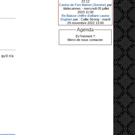
22:12
de décrocher un méga jackpot.
Casino de Fort Mahon (Somme)
par
: titidecannes - mercredi 05 juillet
Elle n’a misé que 88 centimes sur
2023 11:00
une machine à sous et a remporté
Re:Baisse chiffre d'affaire casino
4_ 239 €?!
Enghien
par : Callie Strong - mardi
29 novembre 2022 13:00
Agenda
10-01-2026|
Ev?nement ?
Merci de nous contacter
Au « Kasino » de Fréhel, une
vacancière a décroché le jackpot
en misant seulement 68
centimes. Elle remporte plus de
44 640 € grâce à la machine à
qu'il n'a
sous « Jin Ji Bao Xi ».
En ce début d’année 2026, le plus
gros jackpot du « Kasino » de
Fréhel a été décroché. Samedi 10
janvier en début de soirée,
l’heureuse gagnante, qui souhaite
garder l’anonymat, a remporté plus
de 44 640 € sur la machine à sous «
Jin Ji Bao Xi », installée en février
2025. La cliente, en vacances dans
la région, a misé 0,68 € avant de
remporter la somme. Un membre du
comité de direction, Flavie Jehan, lui
a remis le gain.
mmentaires