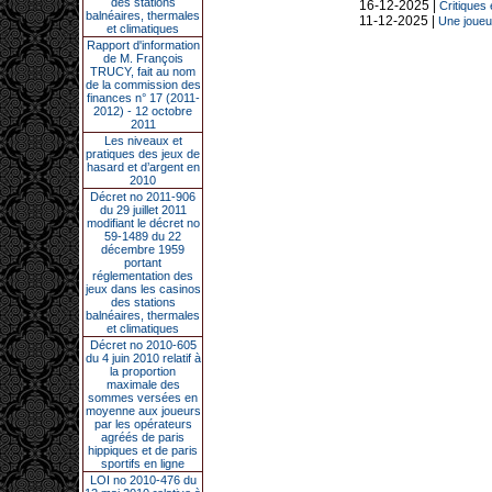
des stations
16-12-2025 |
Critiques
balnéaires, thermales
11-12-2025 |
Une joueu
et climatiques
Rapport d'information
de M. François
TRUCY, fait au nom
de la commission des
finances n° 17 (2011-
2012) - 12 octobre
2011
Les niveaux et
pratiques des jeux de
hasard et d’argent en
2010
Décret no 2011-906
du 29 juillet 2011
modifiant le décret no
59-1489 du 22
décembre 1959
portant
réglementation des
jeux dans les casinos
des stations
balnéaires, thermales
et climatiques
Décret no 2010-605
du 4 juin 2010 relatif à
la proportion
maximale des
sommes versées en
moyenne aux joueurs
par les opérateurs
agréés de paris
hippiques et de paris
sportifs en ligne
LOI no 2010-476 du