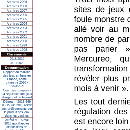
Archives 2009
Archives 2008
sites de jeux 
Archives 2007
Archives 2006
foule monstre d
Archives 2005
Archives 2004
allé voir au m
Archives 2003
Archives 2002
nombre de parie
Archives 2001
Archives 2000
Archives 1999
pas parier »
Archives 1998
Classements
Mercureo, q
2018/2019
2019/2020
transformation
Documentation
Rapport du marché
révéler plus p
des jeux en ligne en
France, 4eme
trimestre 2020 -
mois à venir ».
18/03/2021
Cour des comptes -
La régulation des jeux
d’argent et de hasard
Les tout dernier
Décret n° 2015-669
du 15 juin 2015 relatif
régulation des
aux prélèvements sur
le produit des jeux
dans les casinos
est encore loi
Arrêté du 15 mai
2015 modifiant les
dispositions de