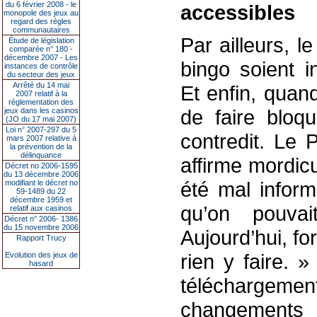
du 6 février 2008 - le
accessibles
monopole des jeux au
regard des règles
communautaires
Par ailleurs, l
Étude de législation
comparée n° 180 -
décembre 2007 - Les
bingo soient i
instances de contrôle
du secteur des jeux
Arrêté du 14 mai
Et enfin, quan
2007 relatif à la
réglementation des
de faire bloqu
jeux dans les casinos
(JO du 17 mai 2007)
Loi n° 2007-297 du 5
contredit. Le 
mars 2007 relative à
la prévention de la
délinquance
affirme mordicu
Décret no 2006-1595
du 13 décembre 2006
été mal inform
modifiant le décret no
59-1489 du 22
décembre 1959 et
qu’on pouvai
relatif aux casinos
Décret n° 2006- 1386
du 15 novembre 2006
Aujourd’hui, fo
Rapport Trucy
rien y faire. 
Evolution des jeux de
hasard
téléchargeme
changements 