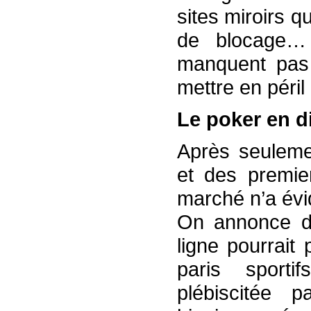
sites miroirs 
de blocage… 
manquent pas 
mettre en péril l
Le poker en di
Après seuleme
et des premie
marché n’a évi
On annonce d
ligne pourrait 
paris sportif
plébiscitée p