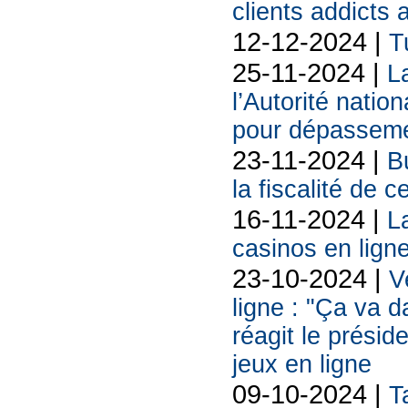
clients addicts 
12-12-2024 |
T
25-11-2024 |
L
l’Autorité natio
pour dépassemen
23-11-2024 |
B
la fiscalité de 
16-11-2024 |
L
casinos en lign
23-10-2024 |
V
ligne : "Ça va d
réagit le présid
jeux en ligne
09-10-2024 |
T