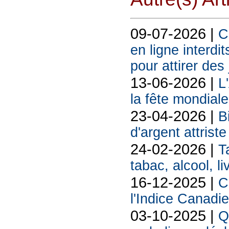
09-07-2026 |
C
en ligne interdit
pour attirer des
13-06-2026 |
L
la fête mondiale
23-04-2026 |
B
d'argent attriste
24-02-2026 |
T
tabac, alcool, liv
16-12-2025 |
C
l'Indice Canadi
03-10-2025 |
Q