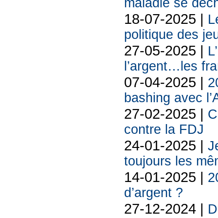
maladie se déch
18-07-2025 |
L
politique des je
27-05-2025 |
L
l’argent…les fra
07-04-2025 |
2
bashing avec l’
27-02-2025 |
C
contre la FDJ
24-01-2025 |
J
toujours les mê
14-01-2025 |
2
d’argent ?
27-12-2024 |
D