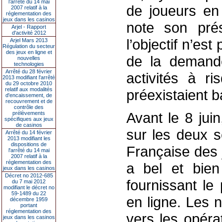
l’arrêté du 14 mai
de joueurs en 
2007 relatif à la
réglementation des
jeux dans les casinos
note son prés
Arjel - Rapport
d'activité 2012
l’objectif n’es
Arjel Mars 2013
Régulation du secteur
des jeux en ligne et
de la demande
nouvelles
technologies
Arrêté du 28 février
activités à r
2013 modifiant l'arrêté
du 29 octobre 2010
relatif aux modalités
préexistaient b
d'encaissement, de
recouvrement et de
contrôle des
Avant le 8 juin
prélèvements
spécifiques aux jeux
de casinos
sur les deux s
Arrêté du 14 février
2013 modifiant les
dispositions de
Française des 
l'arrêté du 14 mai
2007 relatif à la
réglementation des
a bel et bien 
jeux dans les casinos
Décret no 2012-685
fournissant le
du 7 mai 2012
modifiant le décret no
59-1489 du 22
en ligne. Les 
décembre 1959
portant
réglementation des
vers les opéra
jeux dans les casinos