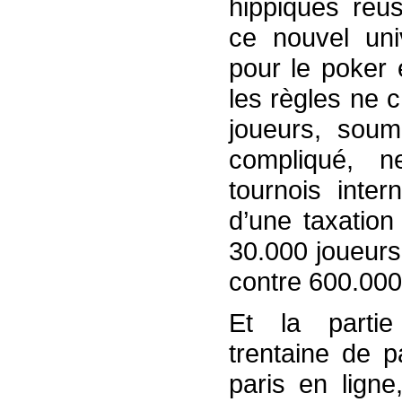
hippiques réus
ce nouvel univ
pour le poker 
les règles ne 
joueurs, soum
compliqué, 
tournois inte
d’une taxation
30.000 joueurs
contre 600.000 
Et la partie
trentaine de p
paris en lign