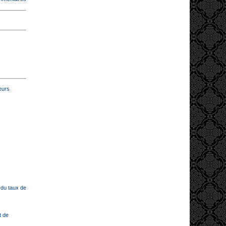
eurs
 du taux de
t de