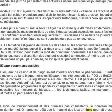
ande, les jeux de pari restant des activités à risque, mais que les joueurs qui pré
curisé ».
aient déjà 700.000 à jouer sur les deux seuls sites autorisés – celui de la Française d
l a bel et bien produit un appel d’air, le foot fournissant le plus gros contingent d
 joueurs se sont tournés vers les opérateurs historiques, puis vers ceux qui ont 
isse médiatique.
 des jeux a bien du mal à sévir : l’Arjel n’a adressé que 49 mises en demeure 
es non autorisés, mais des milliers de sites illégaux restent accessibles, assez facil
urs continuent à les fréquenter régulièrement. Les dizaines de milliers de joueurs q
apidement vers l’offre légale ne sont donc toujours pas au rendez-vous.
la. La tentation est grande de rester sur des sites où les sommes reversées atteig
. Le marché italien, ouvert il y a deux ans, et qui a inspiré le modèle français,
n taux de taxation pour éviter la mort de nombreux opérateurs. En France, quel
ngle du jeu, mais la disparition des plus petits est déjà annoncée… A moins que la «
 la loi dans un peu plus d’un an, ne s’inspire du précédent italien.
 illégaux restent accessibles
 que les jeux de casino et de bingo soient interdits accentue le phénomène. Et en
es moyens de faire bloquer les sites illégaux, il est vite contredit. Le PDG de BetCli
us le contraire : « Le législateur a été mal informé. Il est parti du postulat er
tes illégaux. Aujourd’hui, force est de constater qu’on ne peut rien y faire. » No
léchargement de programmes disponibles, changements d’adresses à chaque secon
 impossible les mesures de blocage… : les techniques, faciles, ne manquent
t mettre en péril l’édifice légal.
is mois de fonctionnement et des premiers pas chancelants, le nouveau m
on dernier mot. On annonce déjà que le marché des jeux en
ligne
pourrait presq