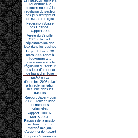
12 mai 2010 relative à
l’ouverture à la
concurrence et à la
régulation du secteur
des jeux d’argent et
de hasard en ligne
Fédération Suisse
des Casinos -
Rapport 2009
Arrêté du 29 juillet
2009 relatif à la
réglementation des
jeux dans les casinos
Projet de Loi du 30
mars 2009 relatif à
l’ouverture à la
concurrence et à la
régulation du secteur
des jeux d’argent et
de hasard en ligne
Arrêté du 24
décembre 2008 relatif
à la réglementation
des jeux dans les
casinos
Rapport Bauer - Juin
2008 - Jeux en ligne
et menaces
criminelles
Rapport Durieux -
MARS 2008 -
Rapport de la mission
sur l’ouverture du
marché des jeux
d’argent et de hasard
Rapport d'information