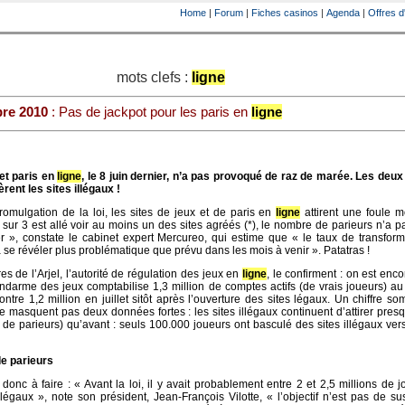
Home
|
Forum
|
Fiches casinos
|
Agenda
|
Offres d
mots clefs :
ligne
re 2010
: Pas de jackpot pour les paris en
ligne
et paris en
ligne
, le 8 juin dernier, n’a pas provoqué de raz de marée. Les deux
rent les sites illégaux !
romulgation de la loi, les sites de jeux et de paris en
ligne
attirent une foule m
 sur 3 est allé voir au moins un des sites agréés (*), le nombre de parieurs n’a pa
ier », constate le cabinet expert Mercureo, qui estime que « le taux de transfor
a se révéler plus problématique que prévu dans les mois à venir ». Patatras !
res de l’Arjel, l’autorité de régulation des jeux en
ligne
, le confirment : on est enco
ndarme des jeux comptabilise 1,3 million de comptes actifs (de vrais joueurs) a
tre 1,2 million en juillet sitôt après l’ouverture des sites légaux. Un chiffre s
e masquent pas deux données fortes : les sites illégaux continuent d’attirer pres
 de parieurs) qu’avant : seuls 100.000 joueurs ont basculé des sites illégaux vers
 de parieurs
te donc à faire : « Avant la loi, il y avait probablement entre 2 et 2,5 millions de 
llégaux », note son président, Jean-François Vilotte, « l’objectif n’est pas de su