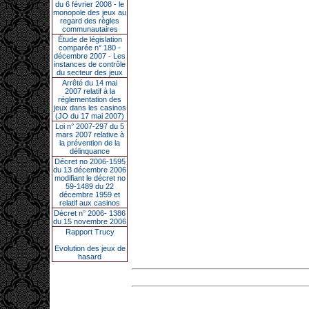
du 6 février 2008 - le
monopole des jeux au
regard des règles
communautaires
Étude de législation
comparée n° 180 -
décembre 2007 - Les
instances de contrôle
du secteur des jeux
Arrêté du 14 mai
2007 relatif à la
réglementation des
jeux dans les casinos
(JO du 17 mai 2007)
Loi n° 2007-297 du 5
mars 2007 relative à
la prévention de la
délinquance
Décret no 2006-1595
du 13 décembre 2006
modifiant le décret no
59-1489 du 22
décembre 1959 et
relatif aux casinos
Décret n° 2006- 1386
du 15 novembre 2006
Rapport Trucy
Evolution des jeux de
hasard