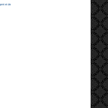
ent et de