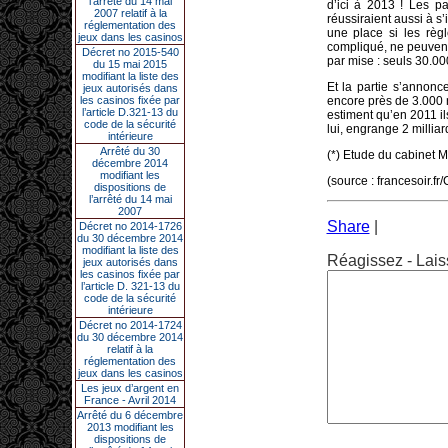
l’arrêté du 14 mai
d’ici à 2013 ! Les par
2007 relatif à la
réussiraient aussi à s
réglementation des
une place si les règ
jeux dans les casinos
compliqué, ne peuvent
Décret no 2015-540
par mise : seuls 30.00
du 15 mai 2015
modifiant la liste des
Et la partie s’annonc
jeux autorisés dans
les casinos fixée par
encore près de 3.000 n
l’article D.321-13 du
estiment qu’en 2011 ils
code de la sécurité
lui, engrange 2 milliar
intérieure
Arrêté du 30
(*) Etude du cabinet 
décembre 2014
modifiant les
(source : francesoir.fr
dispositions de
l’arrêté du 14 mai
2007
Share
|
Décret no 2014-1726
du 30 décembre 2014
modifiant la liste des
Réagissez - Lais
jeux autorisés dans
les casinos fixée par
l’article D. 321-13 du
code de la sécurité
intérieure
Décret no 2014-1724
du 30 décembre 2014
relatif à la
réglementation des
jeux dans les casinos
Les jeux d’argent en
France - Avril 2014
Arrêté du 6 décembre
2013 modifiant les
dispositions de