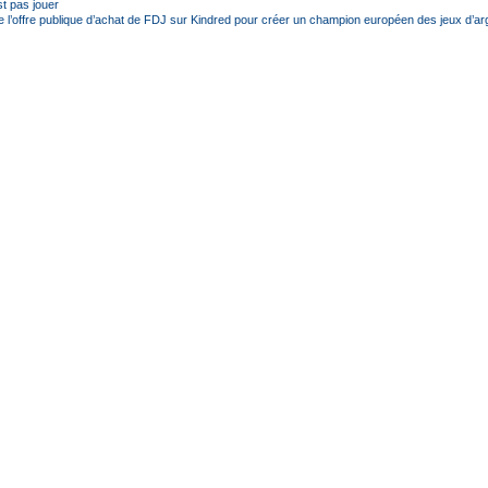
st pas jouer
 l’offre publique d’achat de FDJ sur Kindred pour créer un champion européen des jeux d’arg