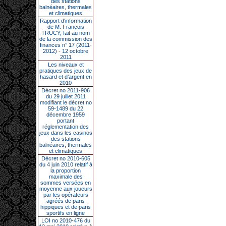
des stations
balnéaires, thermales
et climatiques
Rapport d'information
de M. François
TRUCY, fait au nom
de la commission des
finances n° 17 (2011-
2012) - 12 octobre
2011
Les niveaux et
pratiques des jeux de
hasard et d’argent en
2010
Décret no 2011-906
du 29 juillet 2011
modifiant le décret no
59-1489 du 22
décembre 1959
portant
réglementation des
jeux dans les casinos
des stations
balnéaires, thermales
et climatiques
Décret no 2010-605
du 4 juin 2010 relatif à
la proportion
maximale des
sommes versées en
moyenne aux joueurs
par les opérateurs
agréés de paris
hippiques et de paris
sportifs en ligne
LOI no 2010-476 du