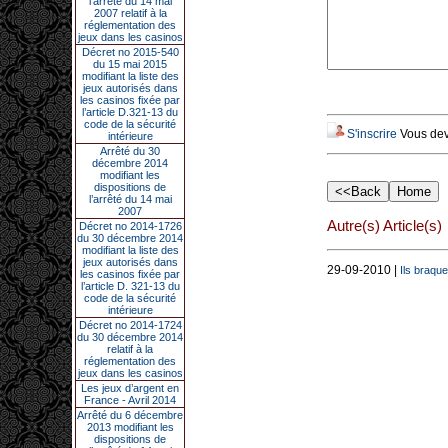
l’arrêté du 14 mai
2007 relatif à la
réglementation des
jeux dans les casinos
Décret no 2015-540
du 15 mai 2015
modifiant la liste des
jeux autorisés dans
les casinos fixée par
l’article D.321-13 du
code de la sécurité
S'inscrire
Vous deve
intérieure
Arrêté du 30
décembre 2014
modifiant les
dispositions de
l’arrêté du 14 mai
2007
Autre(s) Article(s)
Décret no 2014-1726
du 30 décembre 2014
modifiant la liste des
jeux autorisés dans
29-09-2010 |
Ils braque
les casinos fixée par
l’article D. 321-13 du
code de la sécurité
intérieure
Décret no 2014-1724
du 30 décembre 2014
relatif à la
réglementation des
jeux dans les casinos
Les jeux d’argent en
France - Avril 2014
Arrêté du 6 décembre
2013 modifiant les
dispositions de