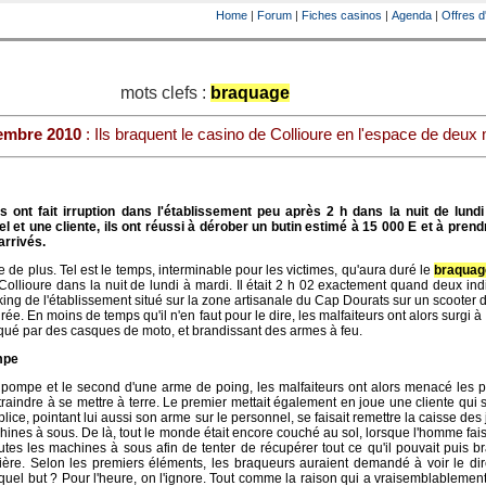
Home
|
Forum
|
Fiches casinos
|
Agenda
|
Offres d
mots clefs :
braquage
embre 2010
: Ils braquent le casino de Collioure en l'espace de deux
 ont fait irruption dans l'établissement peu après 2 h dans la nuit de lundi
 et une cliente, ils ont réussi à dérober un butin estimé à 15 000 E et à prendr
arrivés.
de plus. Tel est le temps, interminable pour les victimes, qu'aura duré le
braquag
ollioure dans la nuit de lundi à mardi. Il était 2 h 02 exactement quand deux ind
arking de l'établissement situé sur la zone artisanale du Cap Dourats sur un scooter 
ée. En moins de temps qu'il n'en faut pour le dire, les malfaiteurs ont alors surgi à l
qué par des casques de moto, et brandissant des armes à feu.
mpe
à pompe et le second d'une arme de poing, les malfaiteurs ont alors menacé les p
traindre à se mettre à terre. Le premier mettait également en joue une cliente qui s
ice, pointant lui aussi son arme sur le personnel, se faisait remettre la caisse des 
ines à sous. De là, tout le monde était encore couché au sol, lorsque l'homme faisa
 toutes les machines à sous afin de tenter de récupérer tout ce qu'il pouvait puis b
ière. Selon les premiers éléments, les braqueurs auraient demandé à voir le di
quel but ? Pour l'heure, on l'ignore. Tout comme la raison qui a vraisemblablement