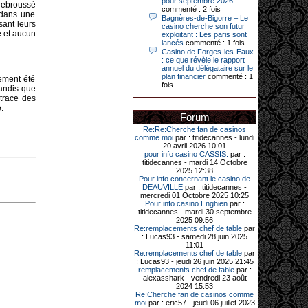
pour septembre 2026
 rebroussé
commenté : 2 fois
, dans une
Bagnères-de-Bigorre – Le
14-04-2026|
sant leurs
casino cherche son futur
é et aucun
exploitant : Les paris sont
Dimanche 12 avril 2026, cette date
lancés
commenté : 1 fois
restera gravée dans la mémoire de
Casino de Forges-les-Eaux
ce joueur du casino de Saint-Quay-
: ce que révèle le rapport
Portrieux (Côtes-d’Armor).
annuel du délégataire sur le
plan financier
commenté : 1
Ce quinquagénaire, habitant Plouha
ement été
fois
mais souhaitant garder l’anonymat,
tandis que
a eu l’énorme surprise de décrocher
 trace des
un jackpot record de 82 426 €.
.
Forum
Le plus gros gain gagné depuis plus
de 20 ans dans l’établissement.
Re:Re:Cherche fan de casinos
comme moi
par : titidecannes - lundi
20 avril 2026 10:01
pour info casino CASSIS.
par :
titidecannes - mardi 14 Octobre
31-03-2026|
2025 12:38
Pour info concernant le casino de
Série de jackpots au casino JOA de
DEAUVILLE
par : titidecannes -
Gujan-Mestras : ce mois de mars a
mercredi 01 Octobre 2025 10:25
été fructueux pour quelques
Pour info casino Enghien
par :
joueurs. D’abord avec 44 207 euros
titidecannes - mardi 30 septembre
remportés le dimanche 22 mars sur
2025 09:56
une machine à sous pour une mise
Re:remplacements chef de table
par
initiale de 5,28 €. Puis quelques
: Lucas93 - samedi 28 juin 2025
jours plus tard, le vendredi 27 mars,
11:01
un joueur a décroché 12 086 euros
Re:remplacements chef de table
par
sur une autre machine à sous.
: Lucas93 - jeudi 26 juin 2025 21:45
remplacements chef de table
par :
Enfin, troisième et dernier jackpot,
alexasshark - vendredi 23 août
record cette fois-ci, le samedi 28
2024 15:53
mars dernier. Quelque 111 322
Re:Cherche fan de casinos comme
euros ont été remportés sur la table
moi
par : eric57 - jeudi 06 juillet 2023
d’Ultimate Texas Hold’em Poker,