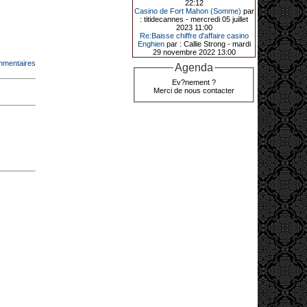
22:12
grâce à une mise de 5 euros sur la
Casino de Fort Mahon (Somme)
par
case bonus et une quinte flush
: titidecannes - mercredi 05 juillet
royale. Ces gains ont été annoncés
2023 11:00
dans un communiqué diffusé par le
Re:Baisse chiffre d'affaire casino
casino ce lundi 30 mars en soirée.
Enghien
par : Callie Strong - mardi
29 novembre 2022 13:00
mmentaires
Agenda
11-01-2026|
Ev?nement ?
Merci de nous contacter
Dimanche 11 janvier, en soirée, une
cliente retraitée de 78 ans, habitant
Trémuson, a eu l’énorme surprise
de décrocher un méga jackpot.
Elle n’a misé que 88 centimes sur
une machine à sous et a remporté
4_ 239 €?!