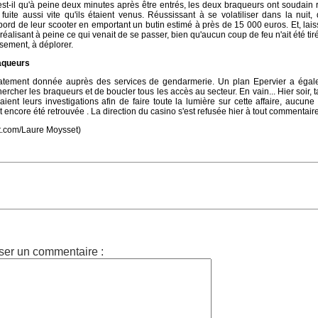
 est-il qu'à peine deux minutes après être entrés, les deux braqueurs ont soudain
 fuite aussi vite qu'ils étaient venus. Réussissant à se volatiliser dans la nuit
bord de leur scooter en emportant un butin estimé à près de 15 000 euros. Et, lais
réalisant à peine ce qui venait de se passer, bien qu'aucun coup de feu n'ait été tir
sement, à déplorer.
aqueurs
iatement donnée auprès des services de gendarmerie. Un plan Epervier a égal
ercher les braqueurs et de boucler tous les accès au secteur. En vain... Hier soir, 
vaient leurs investigations afin de faire toute la lumière sur cette affaire, aucune
 encore été retrouvée . La direction du casino s'est refusée hier à tout commentaire
t.com/Laure Moysset)
ser un commentaire :