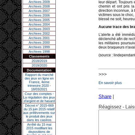
Archives 2009
leur départ. Toujours
chemin et ont pris la
Archives 2008
direction inconnue, à 
Archives 2007
victimes sous le choc, 
Archives 2006
blessé ne soit, heureu
Archives 2005
Archives 2004
Aucune trace des br
Archives 2003
Archives 2002
L'alerte a été imméd
Archives 2001
déclenché afin de rech
Archives 2000
les militaires poursui
Archives 1999
deux braqueurs n'avait
Archives 1998
(source : lindependan
Classements
2018/2019
2019/2020
Documentation
>>>
Rapport du marché
des jeux en ligne en
France, 4eme
En savoir plus
trimestre 2020 -
18/03/2021
Cour des comptes -
Share
|
La régulation des jeux
d’argent et de hasard
Décret n° 2015-669
Réagissez - Lais
du 15 juin 2015 relatif
aux prélèvements sur
le produit des jeux
dans les casinos
Arrêté du 15 mai
2015 modifiant les
dispositions de