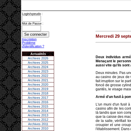
Login/speudo :
Mot de Passe :
Mercredi 29 sept
Inscription
Problème
d'identification ?
Actualités
Deux individus armés
Archives 2026
Menaçant le personnel
Archives 2025
aussi vite qu'ils sont 
Archives 2024
Archives 2023
Deux minutes. Pas une 
Archives 2022
au casino de jeux de C
Archives 2021
fait irruption sur le p
Archives 2020
foncé de grosse cylindr
Archives 2019
gantés, le visage mas
Archives 2018
Armé d'un fusil à po
Archives 2017
Archives 2016
L'un muni d'un fusil 
Archives 2015
casino afin de les con
Archives 2014
là tandis que son compl
Archives 2013
que la caisse des mach
Archives 2012
de la salle, vérifiait
Archives 2011
croupier et une croup
Archives 2010
l'établissement. Dans 