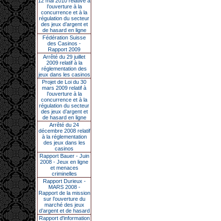
12 mai 2010 relative à
l’ouverture à la
concurrence et à la
régulation du secteur
des jeux d’argent et
de hasard en ligne
Fédération Suisse
des Casinos -
Rapport 2009
Arrêté du 29 juillet
2009 relatif à la
réglementation des
jeux dans les casinos
Projet de Loi du 30
mars 2009 relatif à
l’ouverture à la
concurrence et à la
régulation du secteur
des jeux d’argent et
de hasard en ligne
Arrêté du 24
décembre 2008 relatif
à la réglementation
des jeux dans les
casinos
Rapport Bauer - Juin
2008 - Jeux en ligne
et menaces
criminelles
Rapport Durieux -
MARS 2008 -
Rapport de la mission
sur l’ouverture du
marché des jeux
d’argent et de hasard
Rapport d'information