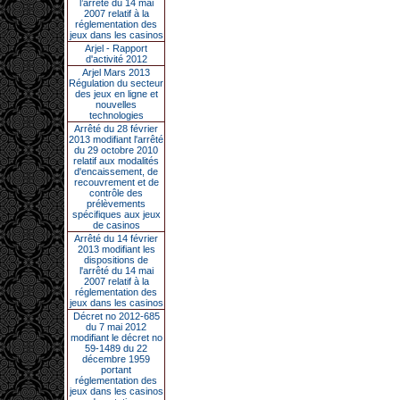
l’arrêté du 14 mai
2007 relatif à la
réglementation des
jeux dans les casinos
Arjel - Rapport
d'activité 2012
Arjel Mars 2013
Régulation du secteur
des jeux en ligne et
nouvelles
technologies
Arrêté du 28 février
2013 modifiant l'arrêté
du 29 octobre 2010
relatif aux modalités
d'encaissement, de
recouvrement et de
contrôle des
prélèvements
spécifiques aux jeux
de casinos
Arrêté du 14 février
2013 modifiant les
dispositions de
l'arrêté du 14 mai
2007 relatif à la
réglementation des
jeux dans les casinos
Décret no 2012-685
du 7 mai 2012
modifiant le décret no
59-1489 du 22
décembre 1959
portant
réglementation des
jeux dans les casinos