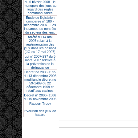
du 6 février 2008 - le
monopole des jeux au
regard des règles
communautaires
Étude de législation
comparée n° 180 -
décembre 2007 - Les
instances de contrôle
du secteur des jeux
Arrêté du 14 mai
2007 relatif à la
réglementation des
jeux dans les casinos
(JO du 17 mai 2007)
Loi n° 2007-297 du 5
mars 2007 relative à
la prévention de la
délinquance
Décret no 2006-1595
du 13 décembre 2006
modifiant le décret no
59-1489 du 22
décembre 1959 et
relatif aux casinos
Décret n° 2006- 1386
du 15 novembre 2006
Rapport Trucy
Evolution des jeux de
hasard