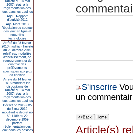
l’arrêté du 14 mai
commentair
2007 relatif à la
réglementation des
jeux dans les casinos
Arjel - Rapport
d'activité 2012
Arjel Mars 2013
Régulation du secteur
des jeux en ligne et
nouvelles
technologies
Arrêté du 28 février
2013 modifiant l'arrêté
du 29 octobre 2010
relatif aux modalités
d'encaissement, de
recouvrement et de
contrôle des
prélèvements
spécifiques aux jeux
de casinos
Arrêté du 14 février
2013 modifiant les
S'inscrire
Vous
dispositions de
l'arrêté du 14 mai
2007 relatif à la
un commentair
réglementation des
jeux dans les casinos
Décret no 2012-685
du 7 mai 2012
modifiant le décret no
59-1489 du 22
décembre 1959
portant
Article(s) rel
réglementation des
jeux dans les casinos