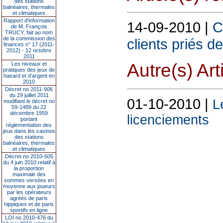
des stations
balnéaires, thermales
et climatiques
Rapport d'information
14-09-2010 |
C
de M. François
TRUCY, fait au nom
de la commission des
clients priés de
finances n° 17 (2011-
2012) - 12 octobre
2011
Autre(s) Art
Les niveaux et
pratiques des jeux de
hasard et d’argent en
2010
Décret no 2011-906
du 29 juillet 2011
01-10-2010 |
L
modifiant le décret no
59-1489 du 22
décembre 1959
licenciements
portant
réglementation des
jeux dans les casinos
des stations
balnéaires, thermales
et climatiques
Décret no 2010-605
du 4 juin 2010 relatif à
la proportion
maximale des
sommes versées en
moyenne aux joueurs
par les opérateurs
agréés de paris
hippiques et de paris
sportifs en ligne
LOI no 2010-476 du