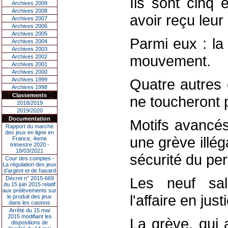
Ils sont cinq 
Archives 2009
Archives 2008
avoir reçu leur
Archives 2007
Archives 2006
Archives 2005
Parmi eux : la
Archives 2004
Archives 2003
mouvement.
Archives 2002
Archives 2001
Archives 2000
Quatre autres 
Archives 1999
Archives 1998
Classements
ne toucheront p
2018/2019
2019/2020
Documentation
Motifs avancés 
Rapport du marché
des jeux en ligne en
une grève illéga
France, 4eme
trimestre 2020 -
18/03/2021
sécurité du per
Cour des comptes -
La régulation des jeux
d’argent et de hasard
Les neuf sal
Décret n° 2015-669
du 15 juin 2015 relatif
aux prélèvements sur
l'affaire en just
le produit des jeux
dans les casinos
Arrêté du 15 mai
2015 modifiant les
La grève, qui 
dispositions de