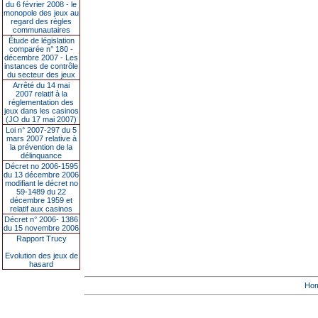
du 6 février 2008 - le
monopole des jeux au
regard des règles
communautaires
Étude de législation
comparée n° 180 -
décembre 2007 - Les
instances de contrôle
du secteur des jeux
Arrêté du 14 mai
2007 relatif à la
réglementation des
jeux dans les casinos
(JO du 17 mai 2007)
Loi n° 2007-297 du 5
mars 2007 relative à
la prévention de la
délinquance
Décret no 2006-1595
du 13 décembre 2006
modifiant le décret no
59-1489 du 22
décembre 1959 et
relatif aux casinos
Décret n° 2006- 1386
du 15 novembre 2006
Rapport Trucy
Evolution des jeux de
hasard
Ho