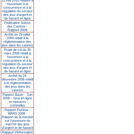
12 mai 2010 relative à
l’ouverture à la
concurrence et à la
régulation du secteur
des jeux d’argent et
de hasard en ligne
Fédération Suisse
des Casinos -
Rapport 2009
Arrêté du 29 juillet
2009 relatif à la
réglementation des
jeux dans les casinos
Projet de Loi du 30
mars 2009 relatif à
l’ouverture à la
concurrence et à la
régulation du secteur
des jeux d’argent et
de hasard en ligne
Arrêté du 24
décembre 2008 relatif
à la réglementation
des jeux dans les
casinos
Rapport Bauer - Juin
2008 - Jeux en ligne
et menaces
criminelles
Rapport Durieux -
MARS 2008 -
Rapport de la mission
sur l’ouverture du
marché des jeux
d’argent et de hasard
Rapport d'information