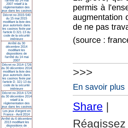
l’arrêté du 14 mai
2007 relatif à la
permis à l'ens
réglementation des
jeux dans les casinos
augmentation d
Décret no 2015-540
du 15 mai 2015
modifiant la liste des
de ne pas trava
jeux autorisés dans
les casinos fixée par
l’article D.321-13 du
code de la sécurité
(source : fran
intérieure
Arrêté du 30
décembre 2014
modifiant les
dispositions de
l’arrêté du 14 mai
2007
Décret no 2014-1726
>>>
du 30 décembre 2014
modifiant la liste des
jeux autorisés dans
les casinos fixée par
l’article D. 321-13 du
En savoir plus
code de la sécurité
intérieure
Décret no 2014-1724
du 30 décembre 2014
relatif à la
Share
|
réglementation des
jeux dans les casinos
Les jeux d’argent en
France - Avril 2014
Arrêté du 6 décembre
Réagissez 
2013 modifiant les
dispositions de