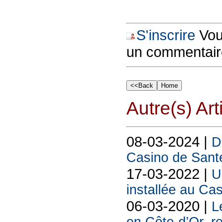
S'inscrire
Vous
un commentair
Autre(s) Art
08-03-2024 |
D
Casino de Sant
17-03-2022 |
U
installée au Ca
06-03-2020 |
L