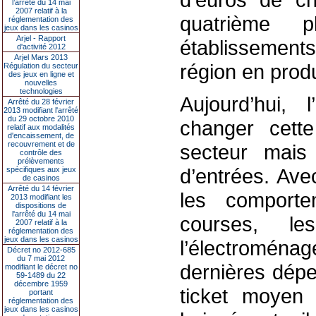
l’arrêté du 14 mai
2007 relatif à la
quatrième 
réglementation des
jeux dans les casinos
Arjel - Rapport
établissement
d'activité 2012
Arjel Mars 2013
région en produ
Régulation du secteur
des jeux en ligne et
nouvelles
technologies
Aujourd’hui, 
Arrêté du 28 février
2013 modifiant l'arrêté
du 29 octobre 2010
changer cett
relatif aux modalités
d'encaissement, de
recouvrement et de
secteur mais
contrôle des
prélèvements
d’entrées. Ave
spécifiques aux jeux
de casinos
Arrêté du 14 février
les comporte
2013 modifiant les
dispositions de
l'arrêté du 14 mai
courses, les
2007 relatif à la
réglementation des
jeux dans les casinos
l’électroména
Décret no 2012-685
du 7 mai 2012
dernières dépe
modifiant le décret no
59-1489 du 22
décembre 1959
ticket moyen 
portant
réglementation des
jeux dans les casinos