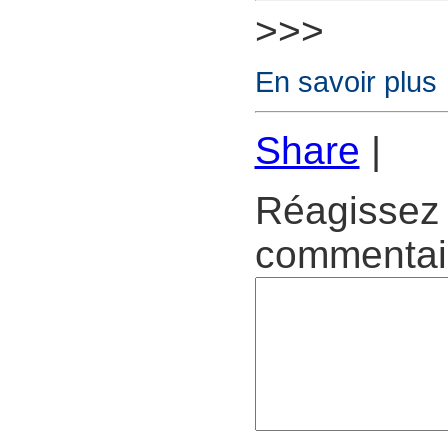
>>>
En savoir plus
Share
|
Réagissez 
commentair