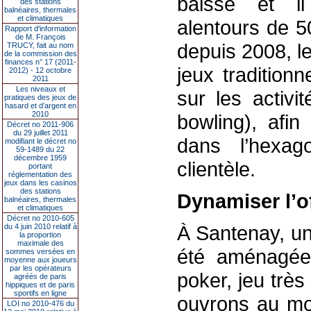
baissé et il
des stations
balnéaires, thermales
et climatiques
alentours de 50
Rapport d'information
de M. François
depuis 2008, l
TRUCY, fait au nom
de la commission des
finances n° 17 (2011-
jeux traditionn
2012) - 12 octobre
2011
Les niveaux et
sur les activi
pratiques des jeux de
hasard et d’argent en
2010
bowling), afin
Décret no 2011-906
du 29 juillet 2011
dans l’hexag
modifiant le décret no
59-1489 du 22
décembre 1959
clientèle.
portant
réglementation des
jeux dans les casinos
des stations
Dynamiser l’o
balnéaires, thermales
et climatiques
Décret no 2010-605
À Santenay, un
du 4 juin 2010 relatif à
la proportion
maximale des
été aménagée 
sommes versées en
moyenne aux joueurs
par les opérateurs
poker, jeu très
agréés de paris
hippiques et de paris
sportifs en ligne
ouvrons au moi
LOI no 2010-476 du