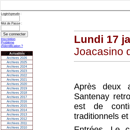
Login/speudo :
Mot de Passe :
Lundi 17 j
Inscription
Problème
d'identification ?
Joacasino 
Actualités
Archives 2026
Archives 2025
Archives 2024
Archives 2023
Archives 2022
Archives 2021
Après deux an
Archives 2020
Archives 2019
Archives 2018
Santenay retro
Archives 2017
Archives 2016
est de cont
Archives 2015
Archives 2014
traditionnels e
Archives 2013
Archives 2012
Archives 2011
Entrées. Le 
Archives 2010