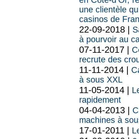
en Côte-d’Or, r
une clientèle q
casinos de Fra
22-09-2018 |
S
à pourvoir au c
07-11-2017 |
C
recrute des cro
11-11-2014 |
C
à sous XXL
11-05-2014 |
L
rapidement
04-04-2013 |
C
machines à sous
17-01-2011 |
L