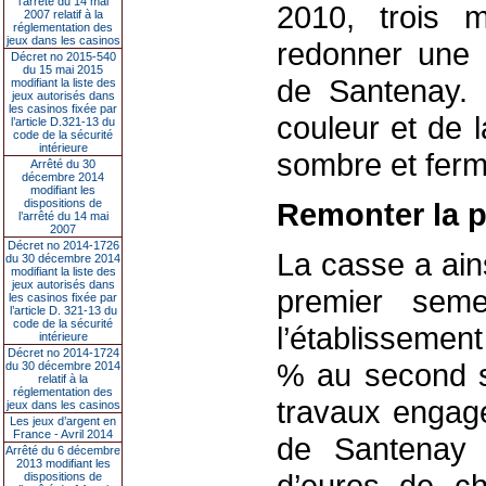
l’arrêté du 14 mai
2010, trois 
2007 relatif à la
réglementation des
jeux dans les casinos
redonner une f
Décret no 2015-540
du 15 mai 2015
de Santenay. 
modifiant la liste des
jeux autorisés dans
les casinos fixée par
couleur et de 
l’article D.321-13 du
code de la sécurité
intérieure
sombre et ferm
Arrêté du 30
décembre 2014
modifiant les
dispositions de
Remonter la 
l’arrêté du 14 mai
2007
Décret no 2014-1726
La casse a ain
du 30 décembre 2014
modifiant la liste des
jeux autorisés dans
premier seme
les casinos fixée par
l’article D. 321-13 du
code de la sécurité
l’établissemen
intérieure
Décret no 2014-1724
% au second s
du 30 décembre 2014
relatif à la
réglementation des
travaux engagé
jeux dans les casinos
Les jeux d’argent en
France - Avril 2014
de Santenay a
Arrêté du 6 décembre
2013 modifiant les
d’euros de chi
dispositions de