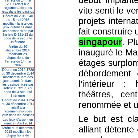
l’arrêté du 14 mai
2007 relatif à la
vite senti le v
réglementation des
jeux dans les casinos
Décret no 2015-540
projets interna
du 15 mai 2015
modifiant la liste des
jeux autorisés dans
fait construire
les casinos fixée par
l’article D.321-13 du
code de la sécurité
singapour
. Pl
intérieure
Arrêté du 30
inauguré le Ma
décembre 2014
modifiant les
dispositions de
étages surplo
l’arrêté du 14 mai
2007
Décret no 2014-1726
débordement 
du 30 décembre 2014
modifiant la liste des
l’intérieur :
jeux autorisés dans
les casinos fixée par
l’article D. 321-13 du
théâtres, cen
code de la sécurité
intérieure
Décret no 2014-1724
renommée et u
du 30 décembre 2014
relatif à la
réglementation des
jeux dans les casinos
Le but est cla
Les jeux d’argent en
France - Avril 2014
alliant détente
Arrêté du 6 décembre
2013 modifiant les
dispositions de