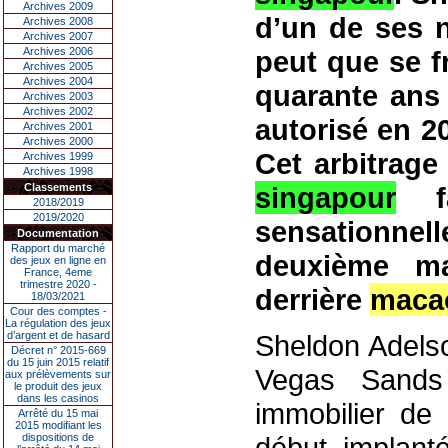
Archives 2009
d’un de ses n
Archives 2008
Archives 2007
Archives 2006
peut que se f
Archives 2005
Archives 2004
quarante ans 
Archives 2003
Archives 2002
autorisé en 2
Archives 2001
Archives 2000
Cet arbitrage
Archives 1999
Archives 1998
Classements
singapour
fa
2018/2019
2019/2020
sensationne
Documentation
Rapport du marché
deuxième m
des jeux en ligne en
France, 4eme
trimestre 2020 -
derrière
maca
18/03/2021
Cour des comptes -
La régulation des jeux
d’argent et de hasard
Sheldon Adelso
Décret n° 2015-669
du 15 juin 2015 relatif
Vegas Sands
aux prélèvements sur
le produit des jeux
dans les casinos
immobilier de 
Arrêté du 15 mai
2015 modifiant les
dispositions de
début implant