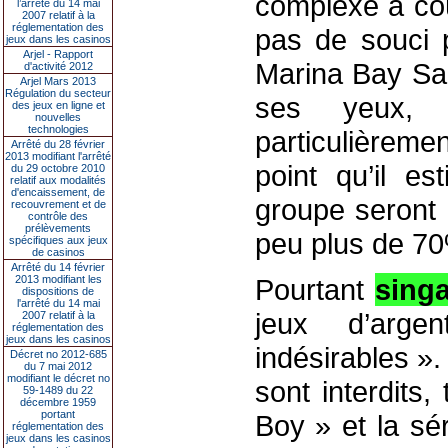
complexe a coû
l’arrêté du 14 mai
2007 relatif à la
réglementation des
pas de souci 
jeux dans les casinos
Arjel - Rapport
Marina Bay San
d'activité 2012
Arjel Mars 2013
Régulation du secteur
ses yeux, 
des jeux en ligne et
nouvelles
technologies
particulièremen
Arrêté du 28 février
2013 modifiant l'arrêté
point qu’il 
du 29 octobre 2010
relatif aux modalités
d'encaissement, de
groupe seront
recouvrement et de
contrôle des
prélèvements
peu plus de 70
spécifiques aux jeux
de casinos
Arrêté du 14 février
2013 modifiant les
Pourtant
sing
dispositions de
l'arrêté du 14 mai
jeux d’arg
2007 relatif à la
réglementation des
jeux dans les casinos
indésirables »
Décret no 2012-685
du 7 mai 2012
modifiant le décret no
sont interdits
59-1489 du 22
décembre 1959
portant
Boy » et la sé
réglementation des
jeux dans les casinos