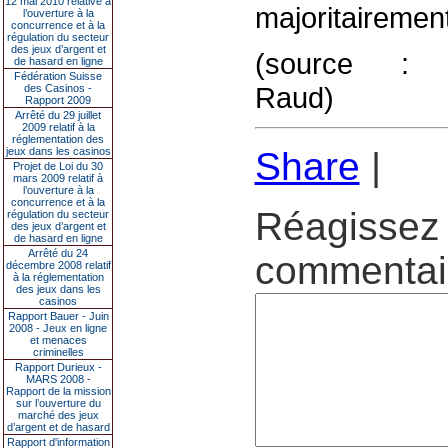
12 mai 2010 relative à
majoritaireme
l’ouverture à la
concurrence et à la
régulation du secteur
des jeux d’argent et
(source : pe
de hasard en ligne
Fédération Suisse
Raud)
des Casinos -
Rapport 2009
Arrêté du 29 juillet
2009 relatif à la
réglementation des
jeux dans les casinos
Share
|
Projet de Loi du 30
mars 2009 relatif à
l’ouverture à la
concurrence et à la
Réagissez 
régulation du secteur
des jeux d’argent et
de hasard en ligne
Arrêté du 24
commentair
décembre 2008 relatif
à la réglementation
des jeux dans les
casinos
Rapport Bauer - Juin
2008 - Jeux en ligne
et menaces
criminelles
Rapport Durieux -
MARS 2008 -
Rapport de la mission
sur l’ouverture du
marché des jeux
d’argent et de hasard
Rapport d'information