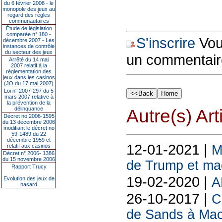
du 6 février 2008 - le
monopole des jeux au
regard des règles
communautaires
Étude de législation
comparée n° 180 -
S'inscrire
Vous
décembre 2007 - Les
instances de contrôle
du secteur des jeux
un commentair
Arrêté du 14 mai
2007 relatif à la
réglementation des
jeux dans les casinos
(JO du 17 mai 2007)
Loi n° 2007-297 du 5
mars 2007 relative à
la prévention de la
délinquance
Autre(s) Art
Décret no 2006-1595
du 13 décembre 2006
modifiant le décret no
59-1489 du 22
décembre 1959 et
12-01-2021 |
relatif aux casinos
M
Décret n° 2006- 1386
du 15 novembre 2006
de Trump et ma
Rapport Trucy
19-02-2020 |
A
Evolution des jeux de
hasard
26-10-2017 |
C
de Sands à Ma