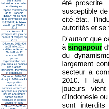
été proscrite
des stations
balnéaires, thermales
et climatiques
susceptible de
Rapport d'information
de M. François
TRUCY, fait au nom
cité-état, l’i
de la commission des
finances n° 17 (2011-
2012) - 12 octobre
autorités et se 
2011
Les niveaux et
pratiques des jeux de
D’autant que ce
hasard et d’argent en
2010
Décret no 2011-906
à
singapour
d’
du 29 juillet 2011
modifiant le décret no
59-1489 du 22
du dynamisme
décembre 1959
portant
réglementation des
largement cont
jeux dans les casinos
des stations
secteur a con
balnéaires, thermales
et climatiques
Décret no 2010-605
2010. Il faut
du 4 juin 2010 relatif à
la proportion
maximale des
joueurs vient
sommes versées en
moyenne aux joueurs
par les opérateurs
d’Indonésie ou 
agréés de paris
hippiques et de paris
sont interdit
sportifs en ligne
LOI no 2010-476 du