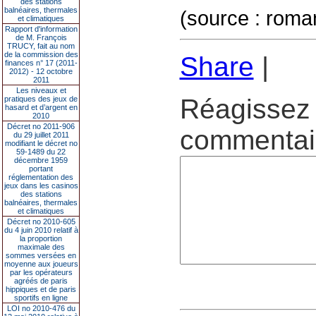
des stations
balnéaires, thermales
(source : rom
et climatiques
Rapport d'information
de M. François
TRUCY, fait au nom
de la commission des
Share
|
finances n° 17 (2011-
2012) - 12 octobre
2011
Les niveaux et
Réagissez 
pratiques des jeux de
hasard et d’argent en
2010
Décret no 2011-906
commentair
du 29 juillet 2011
modifiant le décret no
59-1489 du 22
décembre 1959
portant
réglementation des
jeux dans les casinos
des stations
balnéaires, thermales
et climatiques
Décret no 2010-605
du 4 juin 2010 relatif à
la proportion
maximale des
sommes versées en
moyenne aux joueurs
par les opérateurs
agréés de paris
hippiques et de paris
sportifs en ligne
LOI no 2010-476 du