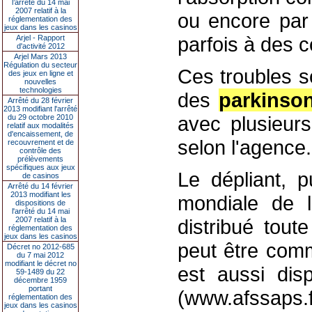
l’arrêté du 14 mai
2007 relatif à la
ou encore par 
réglementation des
jeux dans les casinos
parfois à des c
Arjel - Rapport
d'activité 2012
Arjel Mars 2013
Régulation du secteur
Ces troubles s
des jeux en ligne et
nouvelles
technologies
des
parkinso
Arrêté du 28 février
2013 modifiant l'arrêté
avec plusieur
du 29 octobre 2010
relatif aux modalités
d'encaissement, de
selon l'agence.
recouvrement et de
contrôle des
prélèvements
spécifiques aux jeux
Le dépliant, p
de casinos
Arrêté du 14 février
2013 modifiant les
mondiale de 
dispositions de
l'arrêté du 14 mai
2007 relatif à la
distribué tout
réglementation des
jeux dans les casinos
peut être com
Décret no 2012-685
du 7 mai 2012
modifiant le décret no
est aussi disp
59-1489 du 22
décembre 1959
portant
(www.afssaps.f
réglementation des
jeux dans les casinos