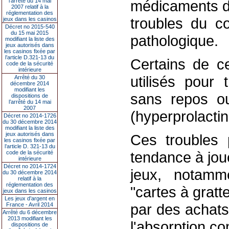
l’arrêté du 14 mai
médicaments d
2007 relatif à la
réglementation des
troubles du c
jeux dans les casinos
Décret no 2015-540
du 15 mai 2015
pathologique.
modifiant la liste des
jeux autorisés dans
les casinos fixée par
l’article D.321-13 du
Certains de c
code de la sécurité
intérieure
utilisés pour
Arrêté du 30
décembre 2014
modifiant les
sans repos ou
dispositions de
l’arrêté du 14 mai
2007
(hyperprolacti
Décret no 2014-1726
du 30 décembre 2014
modifiant la liste des
jeux autorisés dans
Ces troubles 
les casinos fixée par
l’article D. 321-13 du
tendance à jou
code de la sécurité
intérieure
Décret no 2014-1724
jeux, notamme
du 30 décembre 2014
relatif à la
réglementation des
"cartes à gratte
jeux dans les casinos
Les jeux d’argent en
par des achats 
France - Avril 2014
Arrêté du 6 décembre
2013 modifiant les
l'absorption c
dispositions de