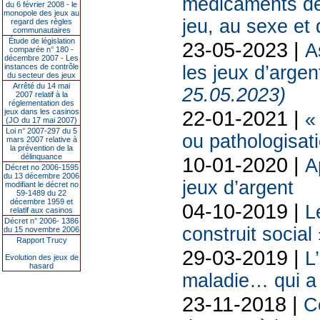
médicaments dé
du 6 février 2008 - le
monopole des jeux au
jeu, au sexe et 
regard des règles
communautaires
Étude de législation
23-05-2023 |
A
comparée n° 180 -
décembre 2007 - Les
instances de contrôle
les jeux d’argen
du secteur des jeux
Arrêté du 14 mai
25.05.2023)
2007 relatif à la
réglementation des
22-01-2021 |
jeux dans les casinos
«
(JO du 17 mai 2007)
Loi n° 2007-297 du 5
ou pathologisat
mars 2007 relative à
la prévention de la
délinquance
10-01-2020 |
A
Décret no 2006-1595
du 13 décembre 2006
jeux d’argent
modifiant le décret no
59-1489 du 22
décembre 1959 et
04-10-2019 |
L
relatif aux casinos
Décret n° 2006- 1386
construit social
du 15 novembre 2006
Rapport Trucy
29-03-2019 |
L
Evolution des jeux de
hasard
maladie… qui a 
23-11-2018 |
C