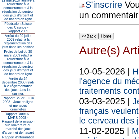
12 mai 2010 relative à
S'inscrire
Vous
l’ouverture à la
concurrence et à la
régulation du secteur
un commentair
des jeux d’argent et
de hasard en ligne
Fédération Suisse
des Casinos -
Rapport 2009
Arrêté du 29 juillet
2009 relatif à la
réglementation des
Autre(s) Art
jeux dans les casinos
Projet de Loi du 30
mars 2009 relatif à
l’ouverture à la
concurrence et à la
régulation du secteur
10-05-2026 |
H
des jeux d’argent et
de hasard en ligne
Arrêté du 24
l'agence du méd
décembre 2008 relatif
à la réglementation
traitements con
des jeux dans les
casinos
03-03-2025 |
Rapport Bauer - Juin
J
2008 - Jeux en ligne
et menaces
français veulen
criminelles
Rapport Durieux -
MARS 2008 -
le cerveau des 
Rapport de la mission
sur l’ouverture du
11-02-2025 |
M
marché des jeux
d’argent et de hasard
Rapport d'information