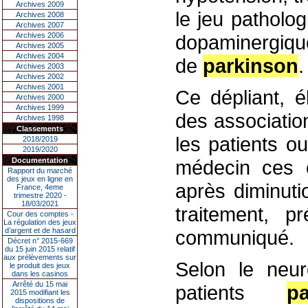
Archives 2009
le jeu patholo
Archives 2008
Archives 2007
Archives 2006
dopaminergique
Archives 2005
Archives 2004
de
parkinson
.
Archives 2003
Archives 2002
Archives 2001
Ce dépliant, 
Archives 2000
Archives 1999
des associatio
Archives 1998
Classements
les patients o
2018/2019
2019/2020
Documentation
médecin ces e
Rapport du marché
des jeux en ligne en
après diminuti
France, 4eme
trimestre 2020 -
18/03/2021
traitement, p
Cour des comptes -
La régulation des jeux
d’argent et de hasard
communiqué.
Décret n° 2015-669
du 15 juin 2015 relatif
aux prélèvements sur
Selon le neur
le produit des jeux
dans les casinos
Arrêté du 15 mai
patients
pa
2015 modifiant les
dispositions de