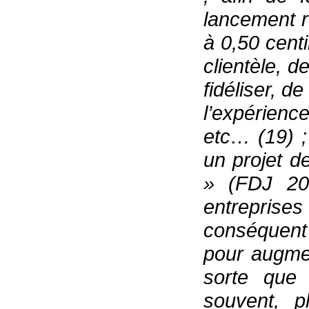
lancement r
à 0,50 centi
clientèle, d
fidéliser, d
l’expérienc
etc… (19) ;
un projet d
» (FDJ 20
entreprises
conséquent 
pour augmen
sorte que 
souvent, p