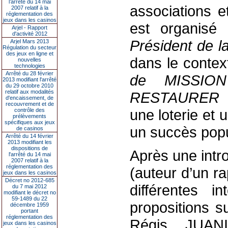
l’arrêté du 14 mai
associations e
2007 relatif à la
réglementation des
jeux dans les casinos
est organisé
Arjel - Rapport
d'activité 2012
Président de 
Arjel Mars 2013
Régulation du secteur
des jeux en ligne et
dans le conte
nouvelles
technologies
Arrêté du 28 février
de MISSIO
2013 modifiant l'arrêté
du 29 octobre 2010
relatif aux modalités
RESTAURER 
d'encaissement, de
recouvrement et de
une loterie et 
contrôle des
prélèvements
spécifiques aux jeux
un succès popu
de casinos
Arrêté du 14 février
2013 modifiant les
dispositions de
Après une intr
l'arrêté du 14 mai
2007 relatif à la
réglementation des
(auteur d’un r
jeux dans les casinos
Décret no 2012-685
différentes i
du 7 mai 2012
modifiant le décret no
59-1489 du 22
propositions s
décembre 1959
portant
réglementation des
Régis JUAN
jeux dans les casinos