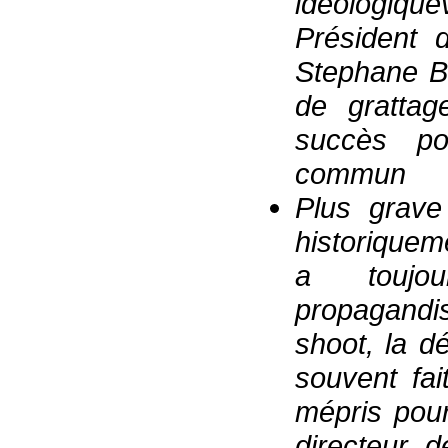
idéologiqu
Président 
Stephane Be
de grattag
succès po
commun
Plus grave
historique
a toujou
propagandis
shoot, la d
souvent fai
mépris pour
directeur d