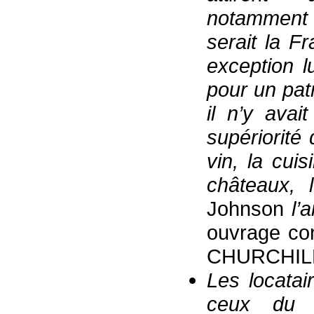
notamment p
serait la F
exception 
pour un pat
il n’y avai
supériorité 
vin, la cui
châteaux, 
Johnson
l’a
ouvrage con
CHURCHI
Les locata
ceux du 