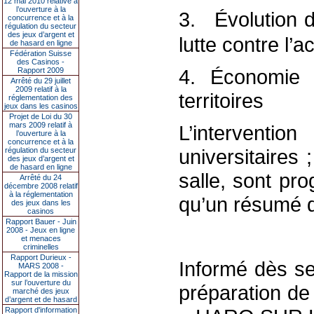
12 mai 2010 relative à
l’ouverture à la
3. Évolution d
concurrence et à la
régulation du secteur
des jeux d’argent et
lutte contre l’ac
de hasard en ligne
Fédération Suisse
des Casinos -
4. Économie 
Rapport 2009
Arrêté du 29 juillet
2009 relatif à la
territoires
réglementation des
jeux dans les casinos
Projet de Loi du 30
mars 2009 relatif à
L’intervent
l’ouverture à la
concurrence et à la
universitaires
régulation du secteur
des jeux d’argent et
de hasard en ligne
salle, sont pr
Arrêté du 24
décembre 2008 relatif
à la réglementation
qu’un résumé 
des jeux dans les
casinos
Rapport Bauer - Juin
2008 - Jeux en ligne
et menaces
criminelles
Rapport Durieux -
Informé dès se
MARS 2008 -
Rapport de la mission
sur l’ouverture du
préparation de 
marché des jeux
d’argent et de hasard
Rapport d'information