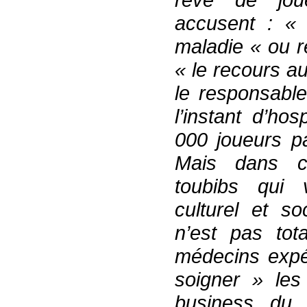
accusent : « 
maladie « ou r
« le recours a
le responsabl
l’instant d’ho
000 joueurs p
Mais dans ce
toubibs qui v
culturel et s
n’est pas tot
médecins expé
soigner » les 
business du 