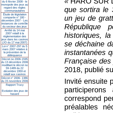
«
HARO SUR 
du 6 février 2008 - le
monopole des jeux au
que sortira le
regard des règles
communautaires
Étude de législation
un jeu de grat
comparée n° 180 -
décembre 2007 - Les
instances de contrôle
République p
du secteur des jeux
Arrêté du 14 mai
historiques, l
2007 relatif à la
réglementation des
jeux dans les casinos
se déchaine da
(JO du 17 mai 2007)
Loi n° 2007-297 du 5
mars 2007 relative à
instantanées q
la prévention de la
délinquance
Française des
Décret no 2006-1595
du 13 décembre 2006
modifiant le décret no
2018, publié su
59-1489 du 22
décembre 1959 et
relatif aux casinos
Décret n° 2006- 1386
Invité ensuite
du 15 novembre 2006
Rapport Trucy
participerons
Evolution des jeux de
hasard
correspond peu
préalables né