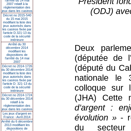
Président fon
l’arrêté du 14 mai
2007 relatif à la
réglementation des
(ODJ) ave
jeux dans les casinos
Décret no 2015-540
du 15 mai 2015
modifiant la liste des
jeux autorisés dans
les casinos fixée par
l’article D.321-13 du
code de la sécurité
intérieure
Arrêté du 30
Deux parlem
décembre 2014
modifiant les
dispositions de
(députée de 
l’arrêté du 14 mai
2007
(député du Cal
Décret no 2014-1726
du 30 décembre 2014
modifiant la liste des
nationale le
jeux autorisés dans
les casinos fixée par
l’article D. 321-13 du
colloque sur 
code de la sécurité
intérieure
(JHA) Cette m
Décret no 2014-1724
du 30 décembre 2014
relatif à la
d’argent : en
réglementation des
jeux dans les casinos
Les jeux d’argent en
évolution »
- 
France - Avril 2014
Arrêté du 6 décembre
du secteur 
2013 modifiant les
dispositions de