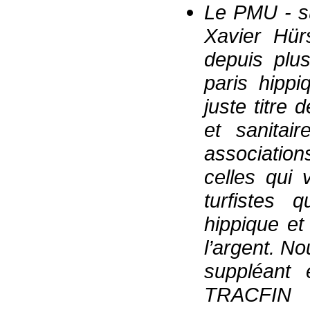
Le PMU - su
Xavier Hürs
depuis plu
paris hippi
juste titre 
et sanitai
associatio
celles qui v
turfistes q
hippique et
l’argent. N
suppléant
TRACFIN 