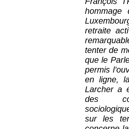
François T
hommage qu
Luxembourg
retraite act
remarquabl
tenter de m
que le Parl
permis l’ou
en ligne, 
Larcher a 
des con
sociologique
sur les te
concerne la 