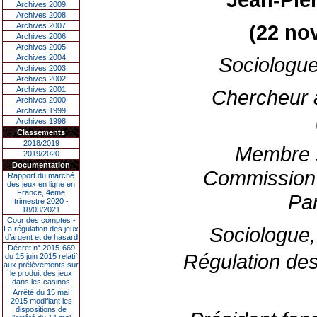
Archives 2009
Archives 2008
(22 no
Archives 2007
Archives 2006
Archives 2005
Archives 2004
Sociologue
Archives 2003
Archives 2002
Archives 2001
Chercheur 
Archives 2000
Archives 1999
Archives 1998
Classements
2018/2019
Membre s
2019/2020
Documentation
Commission 
Rapport du marché
des jeux en ligne en
France, 4eme
Par
trimestre 2020 -
18/03/2021
Cour des comptes -
Sociologue,
La régulation des jeux
d’argent et de hasard
Décret n° 2015-669
Régulation de
du 15 juin 2015 relatif
aux prélèvements sur
le produit des jeux
dans les casinos
Arrêté du 15 mai
2015 modifiant les
dispositions de