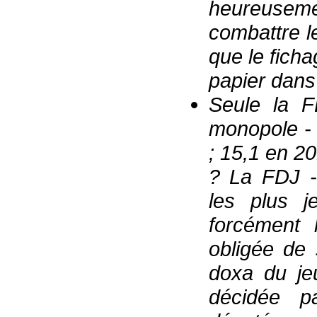
heureuse
combattre l
que le ficha
papier dans
Seule la F
monopole - 
; 15,1 en 2
? La FDJ -
les plus j
forcément 
obligée de 
doxa du jeu
décidée p