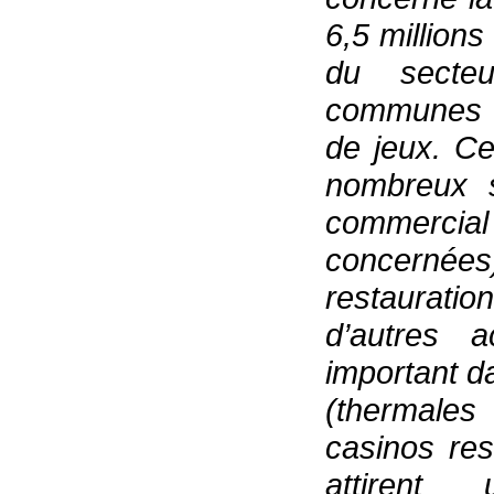
6,5 millions
du secte
communes q
de jeux. Ce
nombreux s
commercia
concernées
restauratio
d’autres a
important da
(thermales
casinos res
attirent 