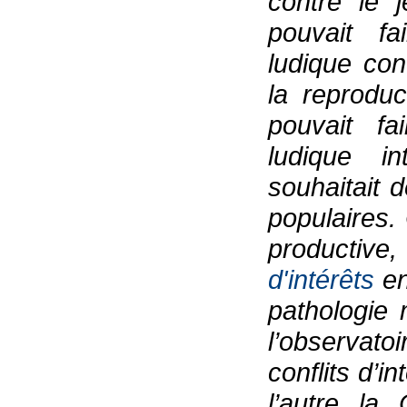
contre le 
pouvait fai
ludique co
la reprodu
pouvait fa
ludique in
souhaitait d
populaires.
productive,
d'intérêts
en
pathologie 
l’observato
conflits d’i
l’autre la