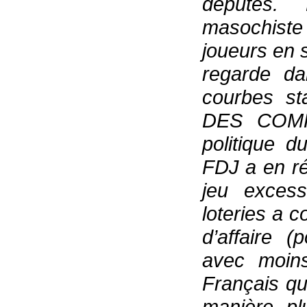
députés. 
masochiste
joueurs en s
regarde dan
courbes st
DES COMP
politique 
FDJ a en ré
jeu excess
loteries a c
d’affaire (
avec moins
Français qui
manière pl