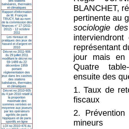
des stations
balnéaires, thermales
BLANCHET, ré
et climatiques
Rapport d'information
pertinente au
de M. François
TRUCY, fait au nom
de la commission des
sociologie des
finances n° 17 (2011-
2012) - 12 octobre
2011
interviendront
Les niveaux et
pratiques des jeux de
hasard et d’argent en
représentant d
2010
Décret no 2011-906
jour mais en
du 29 juillet 2011
modifiant le décret no
59-1489 du 22
Quatre table-
décembre 1959
portant
réglementation des
ensuite des qu
jeux dans les casinos
des stations
balnéaires, thermales
et climatiques
1. Taux de ret
Décret no 2010-605
du 4 juin 2010 relatif à
fiscaux
la proportion
maximale des
sommes versées en
moyenne aux joueurs
2. Prévention 
par les opérateurs
agréés de paris
hippiques et de paris
mineurs
sportifs en ligne
LOI no 2010-476 du