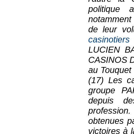
politique
notamment 
de leur vo
casinotier
LUCIEN BA
CASINOS DE
au Touquet 
(17) Les c
groupe PA
depuis d
profession
obtenues pa
victoires à