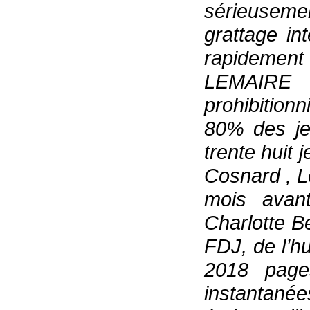
sérieuseme
grattage i
rapidemen
LEMAIRE 
prohibitionn
80% des je
trente huit 
Cosnard , 
mois avant
Charlotte Be
FDJ, de l’hui
2018 pag
instantané