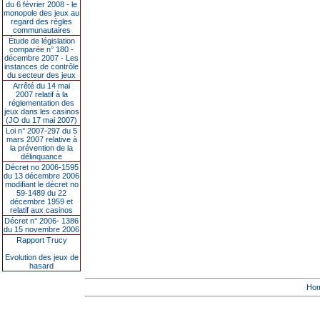
du 6 février 2008 - le
monopole des jeux au
regard des règles
communautaires
Étude de législation
comparée n° 180 -
décembre 2007 - Les
instances de contrôle
du secteur des jeux
Arrêté du 14 mai
2007 relatif à la
réglementation des
jeux dans les casinos
(JO du 17 mai 2007)
Loi n° 2007-297 du 5
mars 2007 relative à
la prévention de la
délinquance
Décret no 2006-1595
du 13 décembre 2006
modifiant le décret no
59-1489 du 22
décembre 1959 et
relatif aux casinos
Décret n° 2006- 1386
du 15 novembre 2006
Rapport Trucy
Evolution des jeux de
hasard
Ho