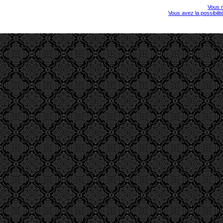
Vous r
Vous avez la possibili