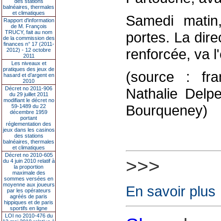
des stations
balnéaires, thermales
et climatiques
Samedi matin,
Rapport d'information
de M. François
TRUCY, fait au nom
portes. La dire
de la commission des
finances n° 17 (2011-
renforcée, va l
2012) - 12 octobre
2011
Les niveaux et
pratiques des jeux de
(source : fra
hasard et d’argent en
2010
Décret no 2011-906
Nathalie Delpe
du 29 juillet 2011
modifiant le décret no
Bourqueney)
59-1489 du 22
décembre 1959
portant
réglementation des
jeux dans les casinos
des stations
balnéaires, thermales
et climatiques
Décret no 2010-605
>>>
du 4 juin 2010 relatif à
la proportion
maximale des
sommes versées en
moyenne aux joueurs
En savoir plus
par les opérateurs
agréés de paris
hippiques et de paris
sportifs en ligne
LOI no 2010-476 du