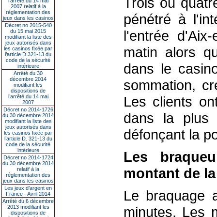
Trois ou quatr
l’arrêté du 14 mai
2007 relatif à la
réglementation des
pénétré à l'in
jeux dans les casinos
Décret no 2015-540
l'entrée d'Ai
du 15 mai 2015
modifiant la liste des
jeux autorisés dans
matin alors q
les casinos fixée par
l’article D.321-13 du
code de la sécurité
dans le casino
intérieure
Arrêté du 30
décembre 2014
sommation, cr
modifiant les
dispositions de
l’arrêté du 14 mai
Les clients on
2007
Décret no 2014-1726
dans la plus 
du 30 décembre 2014
modifiant la liste des
jeux autorisés dans
défonçant la po
les casinos fixée par
l’article D. 321-13 du
code de la sécurité
intérieure
Les braqueu
Décret no 2014-1724
du 30 décembre 2014
montant de la
relatif à la
réglementation des
jeux dans les casinos
Les jeux d’argent en
Le braquage a 
France - Avril 2014
Arrêté du 6 décembre
2013 modifiant les
minutes. Les m
dispositions de