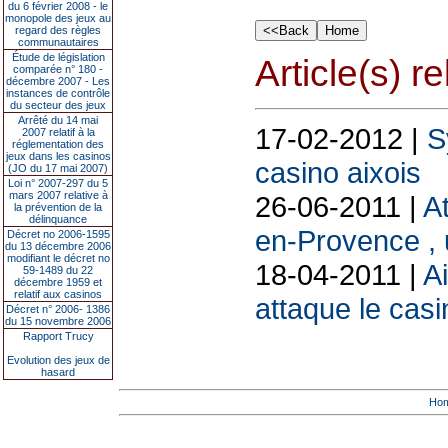
du 6 février 2008 - le
monopole des jeux au
regard des règles
communautaires
Étude de législation
Article(s) rel
comparée n° 180 -
décembre 2007 - Les
instances de contrôle
du secteur des jeux
Arrêté du 14 mai
17-02-2012 |
S
2007 relatif à la
réglementation des
jeux dans les casinos
casino aixois
(JO du 17 mai 2007)
Loi n° 2007-297 du 5
mars 2007 relative à
26-06-2011 |
A
la prévention de la
délinquance
en-Provence , u
Décret no 2006-1595
du 13 décembre 2006
modifiant le décret no
18-04-2011 |
A
59-1489 du 22
décembre 1959 et
relatif aux casinos
attaque le casi
Décret n° 2006- 1386
du 15 novembre 2006
Rapport Trucy
Evolution des jeux de
hasard
Ho