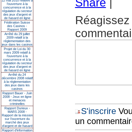
Share
|
12 mai 2010 relative à
l’ouverture à la
concurrence et à la
régulation du secteur
des jeux d’argent et
Réagissez 
de hasard en ligne
Fédération Suisse
des Casinos -
commentair
Rapport 2009
Arrêté du 29 juillet
2009 relatif à la
réglementation des
jeux dans les casinos
Projet de Loi du 30
mars 2009 relatif à
l’ouverture à la
concurrence et à la
régulation du secteur
des jeux d’argent et
de hasard en ligne
Arrêté du 24
décembre 2008 relatif
à la réglementation
des jeux dans les
casinos
Rapport Bauer - Juin
2008 - Jeux en ligne
et menaces
criminelles
S'inscrire
Vous
Rapport Durieux -
MARS 2008 -
Rapport de la mission
un commentair
sur l’ouverture du
marché des jeux
d’argent et de hasard
Rapport d'information