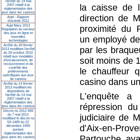
l’arrêté du 14 mai
la caisse de l
2007 relatif à la
réglementation des
jeux dans les casinos
direction de M
Arjel - Rapport
d'activité 2012
Arjel Mars 2013
proximité du 
Régulation du secteur
des jeux en ligne et
un employé de 
nouvelles
technologies
Arrêté du 28 février
par les braque
2013 modifiant l'arrêté
du 29 octobre 2010
relatif aux modalités
soit moins de 
d'encaissement, de
recouvrement et de
contrôle des
le chauffeur q
prélèvements
spécifiques aux jeux
casino dans un
de casinos
Arrêté du 14 février
2013 modifiant les
dispositions de
L'enquête a 
l'arrêté du 14 mai
2007 relatif à la
réglementation des
répression du
jeux dans les casinos
Décret no 2012-685
judiciaire de 
du 7 mai 2012
modifiant le décret no
59-1489 du 22
d'Aix-en-Pr
décembre 1959
portant
réglementation des
Partouche, ava
jeux dans les casinos