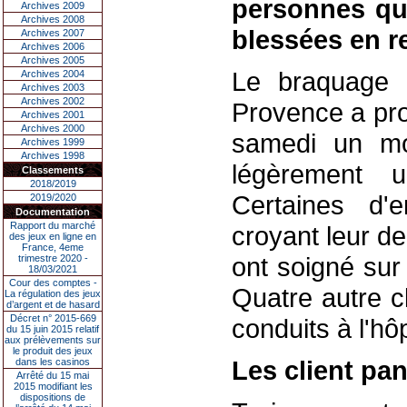
personnes qui
Archives 2009
Archives 2008
blessées en r
Archives 2007
Archives 2006
Archives 2005
Le braquage d
Archives 2004
Archives 2003
Archives 2002
Provence a pro
Archives 2001
Archives 2000
samedi un mo
Archives 1999
Archives 1998
légèrement 
Classements
2018/2019
Certaines d'
2019/2020
Documentation
Rapport du marché
croyant leur d
des jeux en ligne en
France, 4eme
ont soigné sur
trimestre 2020 -
18/03/2021
Cour des comptes -
Quatre autre c
La régulation des jeux
d’argent et de hasard
Décret n° 2015-669
conduits à l'hôp
du 15 juin 2015 relatif
aux prélèvements sur
le produit des jeux
Les client pan
dans les casinos
Arrêté du 15 mai
2015 modifiant les
dispositions de