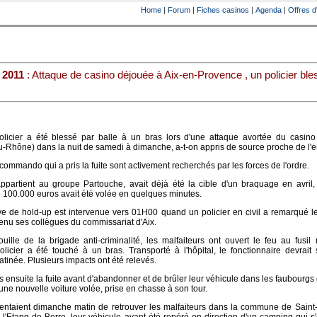
Home
|
Forum
|
Fiches casinos
|
Agenda
|
Offres d
 2011
: Attaque de casino déjouée à Aix-en-Provence , un policier ble
ier a été blessé par balle à un bras lors d'une attaque avortée du casino 
Rhône) dans la nuit de samedi à dimanche, a-t-on appris de source proche de l'e
mmando qui a pris la fuite sont activement recherchés par les forces de l'ordre.
appartient au groupe Partouche, avait déjà été la cible d'un braquage en avril
100.000 euros avait été volée en quelques minutes.
ive de hold-up est intervenue vers 01H00 quand un policier en civil a remarqué
enu ses collègues du commissariat d'Aix.
ouille de la brigade anti-criminalité, les malfaiteurs ont ouvert le feu au fusil m
olicier a été touché à un bras. Transporté à l'hôpital, le fonctionnaire devrait
atinée. Plusieurs impacts ont été relevés.
s ensuite la fuite avant d'abandonner et de brûler leur véhicule dans les faubourgs d
'une nouvelle voiture volée, prise en chasse à son tour.
 tentaient dimanche matin de retrouver les malfaiteurs dans la commune de Saint-