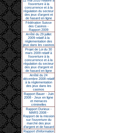
12 mai 2010 relative à
l’ouverture à la
concurrence et à la
régulation du secteur
des jeux d’argent et
de hasard en ligne
Fédération Suisse
des Casinos -
Rapport 2009
Arrêté du 29 juillet
2009 relatif à la
réglementation des
jeux dans les casinos
Projet de Loi du 30
mars 2009 relatif à
l’ouverture à la
concurrence et à la
régulation du secteur
des jeux d’argent et
de hasard en ligne
Arrêté du 24
décembre 2008 relatif
à la réglementation
des jeux dans les
casinos
Rapport Bauer - Juin
2008 - Jeux en ligne
et menaces
criminelles
Rapport Durieux -
MARS 2008 -
Rapport de la mission
sur l’ouverture du
marché des jeux
d’argent et de hasard
Rapport d'information