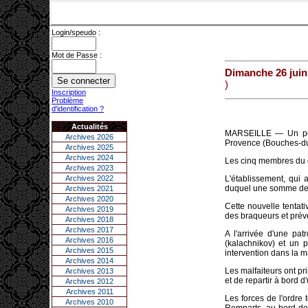
Login/speudo :
Mot de Passe :
Dimanche 26 juin
)
Inscription
Problème
d'identification ?
Actualités
MARSEILLE — Un polic
Archives 2026
Provence (Bouches-du-
Archives 2025
Archives 2024
Les cinq membres du co
Archives 2023
Archives 2022
L'établissement, qui 
duquel une somme de 
Archives 2021
Archives 2020
Cette nouvelle tentat
Archives 2019
des braqueurs et prév
Archives 2018
Archives 2017
A l'arrivée d'une patr
Archives 2016
(kalachnikov) et un p
Archives 2015
intervention dans la m
Archives 2014
Les malfaiteurs ont pri
Archives 2013
et de repartir à bord d
Archives 2012
Archives 2011
Les forces de l'ordre
Archives 2010