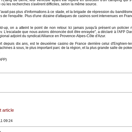
l'Etang de Berre, leur véhicule ayant été repéré en direction d'un camping qui s
où les recherches s'avèrent difficiles, selon la même source.
n'avait pas plus d'informations à ce stade, et la brigade de répression du banditism
is de l'enquête. Plus d'une dizaine d'attaques de casinos sont intervenues en Fra
up, on a atteint le point de non retour. Ici jamais jusqu'à présent un policier n
ov. L'escalade que nous avions dénoncée doit être enrayée", a déclaré à l'AFP Dav
gional adjoint du syndicat Alliance en Provence-Alpes-Côte d'Azur.
rt depuis dix ans, est le deuxième casino de France derrière celui d'Enghien-les
hines à sous, le plus important parc de la région, et la plus grande salle de poke
.
AFP)
 article
11 09:24