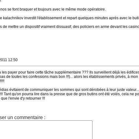
!
inos se font braquer et toujours avec le même mode opératoire.
alachnikov investit l'établissement et repart quelques minutes après avec le buti
ps de mettre un dispositif vraiment dissuasif, des policiers en arme devant les casin
2011 12:50
va les payer pour faire cette tâche supplémentaire ??? Ils surveillent déjà les édifices 
(pas de toutes les confessions mais bon !!!)... alors les établissements privés, à mon 
!!!
dias évitaient de communiquer les sommes qui sont dérobées à leur juste valeur... c
! Tant qu'on pourra lire dans la presse que de gros butins ont été volés, cela ne p
ue l'envie d'y retourner !!!
ser un commentaire :