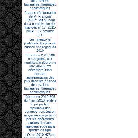
des stations
balnéaires, thermales
et climatiques
Rapport d'information
de M. François
TRUCY, fait au nom
de la commission des
finances n° 17 (2011-
2012) - 12 octobre
2011
Les niveaux et
pratiques des jeux de
hasard et d’argent en
2010
Décret no 2011-906
du 29 juillet 2011
modifiant le décret no
59-1489 du 22
décembre 1959
portant
réglementation des
jeux dans les casinos
des stations
balnéaires, thermales
et climatiques
Décret no 2010-605
du 4 juin 2010 relatif à
la proportion
maximale des
sommes versées en
moyenne aux joueurs
par les opérateurs
agréés de paris
hippiques et de paris
sportifs en ligne
LOI no 2010-476 du