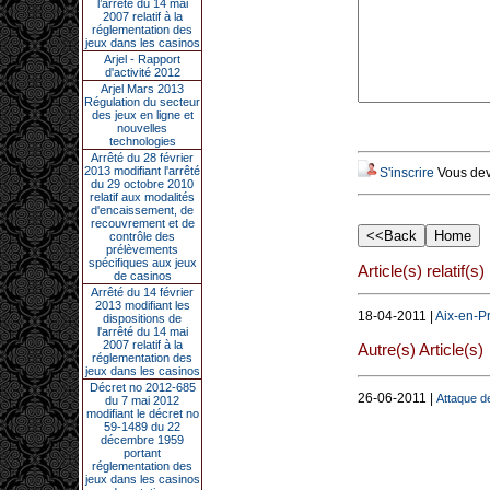
l’arrêté du 14 mai
2007 relatif à la
réglementation des
jeux dans les casinos
Arjel - Rapport
d'activité 2012
Arjel Mars 2013
Régulation du secteur
des jeux en ligne et
nouvelles
technologies
Arrêté du 28 février
2013 modifiant l'arrêté
S'inscrire
Vous deve
du 29 octobre 2010
relatif aux modalités
d'encaissement, de
recouvrement et de
contrôle des
prélèvements
spécifiques aux jeux
Article(s) relatif(s)
de casinos
Arrêté du 14 février
2013 modifiant les
18-04-2011 |
Aix-en-P
dispositions de
l'arrêté du 14 mai
2007 relatif à la
Autre(s) Article(s)
réglementation des
jeux dans les casinos
Décret no 2012-685
26-06-2011 |
Attaque de
du 7 mai 2012
modifiant le décret no
59-1489 du 22
décembre 1959
portant
réglementation des
jeux dans les casinos