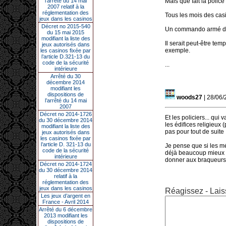
l’arrêté du 14 mai
Mais que fait la police 
2007 relatif à la
réglementation des
Tous les mois des cas
jeux dans les casinos
Décret no 2015-540
Un commando armé de k
du 15 mai 2015
modifiant la liste des
Il serait peut-être tem
jeux autorisés dans
exemple.
les casinos fixée par
l’article D.321-13 du
code de la sécurité
...
intérieure
Arrêté du 30
décembre 2014
modifiant les
dispositions de
woods27
| 28/06/
l’arrêté du 14 mai
2007
Décret no 2014-1726
Et les policiers... qui 
du 30 décembre 2014
les édifices religieux 
modifiant la liste des
pas pour tout de suite !!
jeux autorisés dans
les casinos fixée par
l’article D. 321-13 du
Je pense que si les mé
code de la sécurité
déjà beaucoup mieux !!
intérieure
donner aux braqueurs q
Décret no 2014-1724
du 30 décembre 2014
relatif à la
réglementation des
jeux dans les casinos
Réagissez - Lais
Les jeux d’argent en
France - Avril 2014
Arrêté du 6 décembre
2013 modifiant les
dispositions de