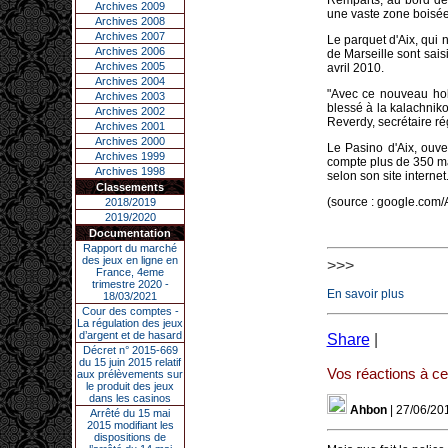
Remparts, au bord de 
Archives 2009
une vaste zone boisée 
Archives 2008
Archives 2007
Le parquet d'Aix, qui 
Archives 2006
de Marseille sont sais
Archives 2005
avril 2010.
Archives 2004
"Avec ce nouveau hold-
Archives 2003
blessé à la kalachnik
Archives 2002
Reverdy, secrétaire ré
Archives 2001
Archives 2000
Le Pasino d'Aix, ouve
Archives 1999
compte plus de 350 mac
Archives 1998
selon son site internet
Classements
(source : google.com/
2018/2019
2019/2020
Documentation
Rapport du marché
des jeux en ligne en
>>>
France, 4eme
trimestre 2020 -
En savoir plus
18/03/2021
Cour des comptes -
La régulation des jeux
d’argent et de hasard
Share
|
Décret n° 2015-669
du 15 juin 2015 relatif
Vos réactions à cet
aux prélèvements sur
le produit des jeux
dans les casinos
Ahbon
| 27/06/20
Arrêté du 15 mai
2015 modifiant les
dispositions de