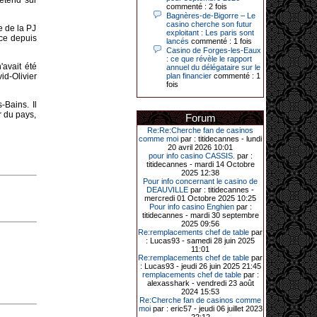
'étend sur
Le plus gros gain gagné depuis plus
commenté : 2 fois
de 20 ans dans l’établissement.
Bagnères-de-Bigorre – Le
casino cherche son futur
e de la PJ
exploitant : Les paris sont
nce depuis
lancés
commenté : 1 fois
Casino de Forges-les-Eaux
31-03-2026|
: ce que révèle le rapport
'avait été
annuel du délégataire sur le
Série de jackpots au casino JOA de
id-Olivier
plan financier
commenté : 1
Gujan-Mestras : ce mois de mars a
fois
été fructueux pour quelques
joueurs. D’abord avec 44 207 euros
remportés le dimanche 22 mars sur
-Bains. Il
une machine à sous pour une mise
r du pays,
Forum
initiale de 5,28 €. Puis quelques
jours plus tard, le vendredi 27 mars,
Re:Re:Cherche fan de casinos
un joueur a décroché 12 086 euros
comme moi
par : titidecannes - lundi
sur une autre machine à sous.
20 avril 2026 10:01
pour info casino CASSIS.
par :
Enfin, troisième et dernier jackpot,
titidecannes - mardi 14 Octobre
record cette fois-ci, le samedi 28
2025 12:38
mars dernier. Quelque 111 322
Pour info concernant le casino de
euros ont été remportés sur la table
DEAUVILLE
par : titidecannes -
d’Ultimate Texas Hold’em Poker,
mercredi 01 Octobre 2025 10:25
grâce à une mise de 5 euros sur la
Pour info casino Enghien
par :
case bonus et une quinte flush
titidecannes - mardi 30 septembre
royale. Ces gains ont été annoncés
2025 09:56
dans un communiqué diffusé par le
Re:remplacements chef de table
par
casino ce lundi 30 mars en soirée.
: Lucas93 - samedi 28 juin 2025
11:01
Re:remplacements chef de table
par
: Lucas93 - jeudi 26 juin 2025 21:45
remplacements chef de table
par :
11-01-2026|
alexasshark - vendredi 23 août
2024 15:53
Dimanche 11 janvier, en soirée, une
Re:Cherche fan de casinos comme
cliente retraitée de 78 ans, habitant
moi
par : eric57 - jeudi 06 juillet 2023
Trémuson, a eu l’énorme surprise