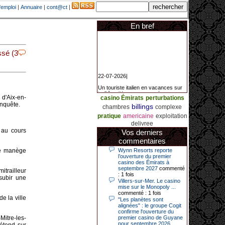
'emploi
|
Annuaire
|
cont@ct
|
En bref
ssé (3
22-07-2026|
Un touriste italien en vacances sur
la Côte d’Azur a remporté un
jackpot exceptionnel de 84.631
d'Aix-en-
casino Émirats
perturbations
euros dans la nuit de samedi à
nquête.
billings
chambres
complexe
dimanche au Casino Barrière Le
Croisette à Cannes. Il s’agit d’un
pratique
americaine
exploitation
nouveau record de gains de l’année
delivree
2026 pour cet établissement.
, au cours
Vos derniers
commentaires
 le manège
Wynn Resorts reporte
14-04-2026|
l’ouverture du premier
casino des Émirats à
Dimanche 12 avril 2026, cette date
septembre 2027
commenté
itrailleur
restera gravée dans la mémoire de
: 1 fois
 subir une
ce joueur du casino de Saint-Quay-
Villers-sur-Mer. Le casino
Portrieux (Côtes-d’Armor).
mise sur le Monopoly ...
commenté : 1 fois
Ce quinquagénaire, habitant Plouha
e la ville
"Les planètes sont
mais souhaitant garder l’anonymat,
alignées" : le groupe Cogit
a eu l’énorme surprise de décrocher
confirme l'ouverture du
un jackpot record de 82 426 €.
Mitre-les-
premier casino de Guyane
pour septembre 2026