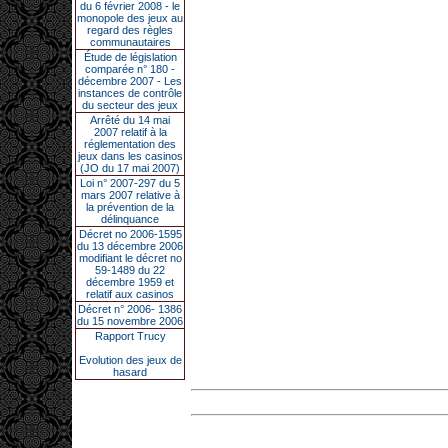
du 6 février 2008 - le
monopole des jeux au
regard des règles
communautaires
Étude de législation
comparée n° 180 -
décembre 2007 - Les
instances de contrôle
du secteur des jeux
Arrêté du 14 mai
2007 relatif à la
réglementation des
jeux dans les casinos
(JO du 17 mai 2007)
Loi n° 2007-297 du 5
mars 2007 relative à
la prévention de la
délinquance
Décret no 2006-1595
du 13 décembre 2006
modifiant le décret no
59-1489 du 22
décembre 1959 et
relatif aux casinos
Décret n° 2006- 1386
du 15 novembre 2006
Rapport Trucy
Evolution des jeux de
hasard