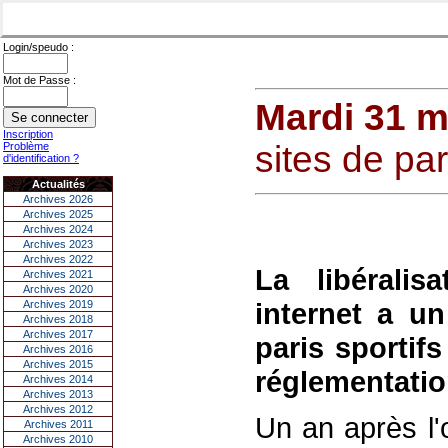
Login/speudo :
Mot de Passe :
Mardi 31 m
Inscription
sites de par
Problème
d'identification ?
Actualités
Archives 2026
Archives 2025
Archives 2024
Archives 2023
Archives 2022
La libéralis
Archives 2021
Archives 2020
internet a un
Archives 2019
Archives 2018
Archives 2017
paris sportif
Archives 2016
Archives 2015
réglementatio
Archives 2014
Archives 2013
Archives 2012
Un an après l'
Archives 2011
Archives 2010