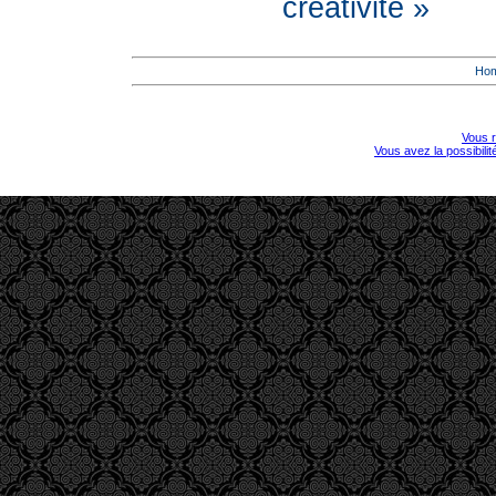
créativité »
Ho
Vous r
Vous avez la possibili