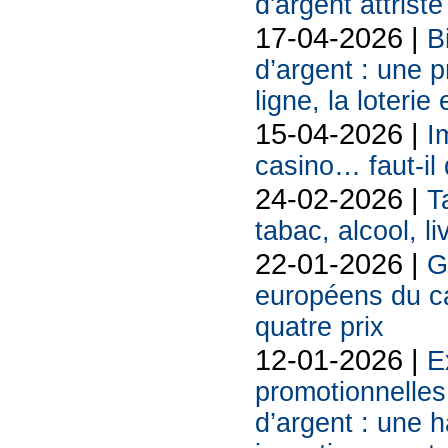
d'argent attriste
17-04-2026 |
B
d’argent : une 
ligne, la loterie
15-04-2026 |
I
casino… faut-il 
24-02-2026 |
T
tabac, alcool, liv
22-01-2026 |
G
européens du 
quatre prix
12-01-2026 |
E
promotionnelles
d’argent : une h