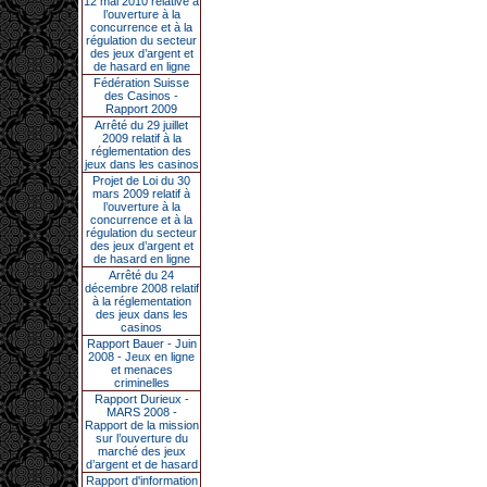
12 mai 2010 relative à
l’ouverture à la
concurrence et à la
régulation du secteur
des jeux d’argent et
de hasard en ligne
Fédération Suisse
des Casinos -
Rapport 2009
Arrêté du 29 juillet
2009 relatif à la
réglementation des
jeux dans les casinos
Projet de Loi du 30
mars 2009 relatif à
l’ouverture à la
concurrence et à la
régulation du secteur
des jeux d’argent et
de hasard en ligne
Arrêté du 24
décembre 2008 relatif
à la réglementation
des jeux dans les
casinos
Rapport Bauer - Juin
2008 - Jeux en ligne
et menaces
criminelles
Rapport Durieux -
MARS 2008 -
Rapport de la mission
sur l’ouverture du
marché des jeux
d’argent et de hasard
Rapport d'information