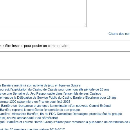
Charte des co
z être inscrits pour poster un commentaire.
Barrière met fin à son activité de jeux en ligne en Suisse
oursuit l’exploitation du Casino de Cassis pour une nouvelle période de 15 ans
lance une Semaine du Jeu Responsable dans l’ensemble de ses Casinos
ement de la Délégation de Service Public du Casino Barrière Blotzheim pour 18 ans
recrute 1300 saisonniers en France pour l’été 2025
 Barrière se réorganise et annonce la nomination d'un nouveau Comité Exécutif
 Barrière reprend le contrôle de l'ensemble de son groupe
rrière : Alexandre Barrière, fils du PDG Dominique Desseigne, prend la tête du groupe
tuidi, nouvel ambassadeur de BarrièreBet
 : Barrière et Louvre Hotels Group s’allient pour renforcer la puissance de distribution de l
t des 20 premiers casinos saison 2016-2017