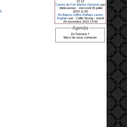
22:12
Elle n’a misé que 88 centimes sur
Casino de Fort Mahon (Somme)
par
une machine à sous et a remporté
: titidecannes - mercredi 05 juillet
4_ 239 €?!
15
2023 11:00
Re:Baisse chiffre d'affaire casino
Enghien
par : Callie Strong - mardi
29 novembre 2022 13:00
10-01-2026|
Agenda
Au « Kasino » de Fréhel, une
Ev?nement ?
vacancière a décroché le jackpot
Merci de nous contacter
en misant seulement 68
centimes. Elle remporte plus de
44 640 € grâce à la machine à
sous « Jin Ji Bao Xi ».
En ce début d’année 2026, le plus
gros jackpot du « Kasino » de
Fréhel a été décroché. Samedi 10
janvier en début de soirée,
l’heureuse gagnante, qui souhaite
garder l’anonymat, a remporté plus
de 44 640 € sur la machine à sous «
Jin Ji Bao Xi », installée en février
2025. La cliente, en vacances dans
la région, a misé 0,68 € avant de
remporter la somme. Un membre du
comité de direction, Flavie Jehan, lui
a remis le gain.