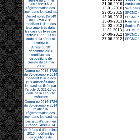
l’arrêté du 14 mai
21-06-2016 |
Attributio
2007 relatif à la
réglementation des
13-01-2016 |
Vive haus
jeux dans les casinos
23-01-2015 |
SFCMC - S
Décret no 2015-540
13-09-2013 |
SFCMC : l
du 15 mai 2015
13-09-2013 |
Rien ne v
modifiant la liste des
15-03-2013 |
Societe F
jeux autorisés dans
11-01-2013 |
SFCMC : le
les casinos fixée par
14-09-2012 |
SFCMC : p
l’article D.321-13 du
27-06-2012 |
code de la sécurité
SFCMC : l
intérieure
Arrêté du 30
décembre 2014
modifiant les
dispositions de
l’arrêté du 14 mai
2007
Décret no 2014-1726
du 30 décembre 2014
modifiant la liste des
jeux autorisés dans
les casinos fixée par
l’article D. 321-13 du
code de la sécurité
intérieure
Décret no 2014-1724
du 30 décembre 2014
relatif à la
réglementation des
jeux dans les casinos
Les jeux d’argent en
France - Avril 2014
Arrêté du 6 décembre
2013 modifiant les
dispositions de