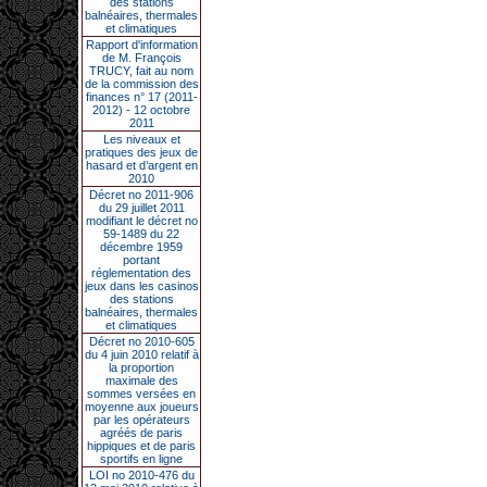
des stations
balnéaires, thermales
et climatiques
Rapport d'information
de M. François
TRUCY, fait au nom
de la commission des
finances n° 17 (2011-
2012) - 12 octobre
2011
Les niveaux et
pratiques des jeux de
hasard et d’argent en
2010
Décret no 2011-906
du 29 juillet 2011
modifiant le décret no
59-1489 du 22
décembre 1959
portant
réglementation des
jeux dans les casinos
des stations
balnéaires, thermales
et climatiques
Décret no 2010-605
du 4 juin 2010 relatif à
la proportion
maximale des
sommes versées en
moyenne aux joueurs
par les opérateurs
agréés de paris
hippiques et de paris
sportifs en ligne
LOI no 2010-476 du