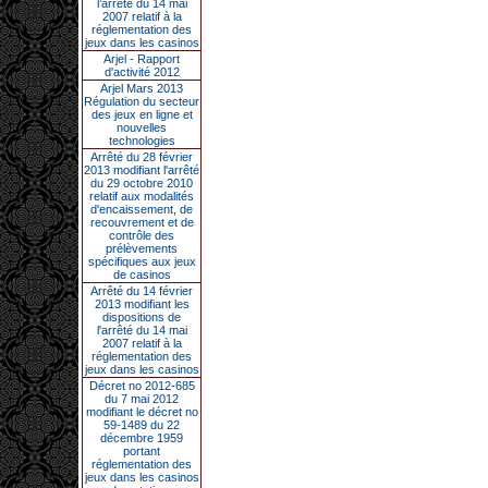
l’arrêté du 14 mai
2007 relatif à la
réglementation des
jeux dans les casinos
Arjel - Rapport
d'activité 2012
Arjel Mars 2013
Régulation du secteur
des jeux en ligne et
nouvelles
technologies
Arrêté du 28 février
2013 modifiant l'arrêté
du 29 octobre 2010
relatif aux modalités
d'encaissement, de
recouvrement et de
contrôle des
prélèvements
spécifiques aux jeux
de casinos
Arrêté du 14 février
2013 modifiant les
dispositions de
l'arrêté du 14 mai
2007 relatif à la
réglementation des
jeux dans les casinos
Décret no 2012-685
du 7 mai 2012
modifiant le décret no
59-1489 du 22
décembre 1959
portant
réglementation des
jeux dans les casinos