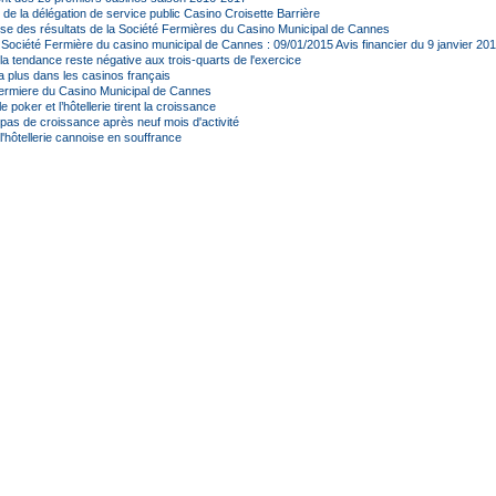
n de la délégation de service public Casino Croisette Barrière
se des résultats de la Société Fermières du Casino Municipal de Cannes
ociété Fermière du casino municipal de Cannes : 09/01/2015 Avis financier du 9 janvier 20
a tendance reste négative aux trois-quarts de l'exercice
a plus dans les casinos français
ermiere du Casino Municipal de Cannes
 poker et l’hôtellerie tirent la croissance
as de croissance après neuf mois d'activité
'hôtellerie cannoise en souffrance