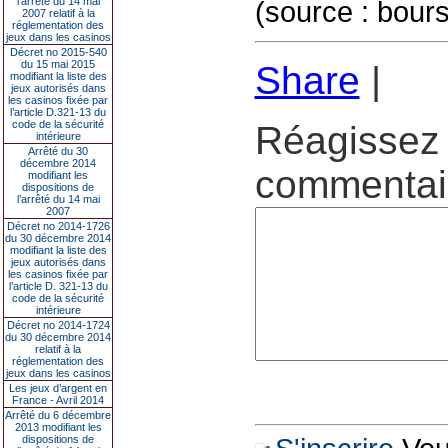
l’arrêté du 14 mai
(source : bour
2007 relatif à la
réglementation des
jeux dans les casinos
Décret no 2015-540
du 15 mai 2015
Share
|
modifiant la liste des
jeux autorisés dans
les casinos fixée par
l’article D.321-13 du
code de la sécurité
Réagissez 
intérieure
Arrêté du 30
décembre 2014
commentair
modifiant les
dispositions de
l’arrêté du 14 mai
2007
Décret no 2014-1726
du 30 décembre 2014
modifiant la liste des
jeux autorisés dans
les casinos fixée par
l’article D. 321-13 du
code de la sécurité
intérieure
Décret no 2014-1724
du 30 décembre 2014
relatif à la
réglementation des
jeux dans les casinos
Les jeux d’argent en
France - Avril 2014
Arrêté du 6 décembre
2013 modifiant les
dispositions de