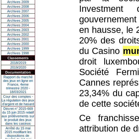
Archives 2009
Investmen
Archives 2008
Archives 2007
Archives 2006
gouvernement d
Archives 2005
Archives 2004
en hausse, le 
Archives 2003
Archives 2002
20% des droits
Archives 2001
Archives 2000
du Casino
mun
Archives 1999
Archives 1998
Classements
droit luxembo
2018/2019
2019/2020
Société Fer
Documentation
Rapport du marché
Cannes représe
des jeux en ligne en
France, 4eme
trimestre 2020 -
23,34% du capi
18/03/2021
Cour des comptes -
La régulation des jeux
de cette sociét
d’argent et de hasard
Décret n° 2015-669
du 15 juin 2015 relatif
Ce franchiss
aux prélèvements sur
le produit des jeux
dans les casinos
attribution de 
Arrêté du 15 mai
2015 modifiant les
dispositions de