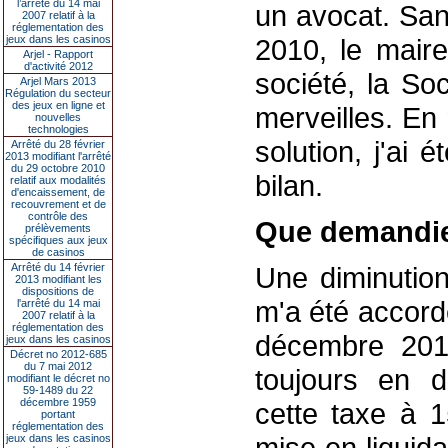
l’arrêté du 14 mai
un avocat. San
2007 relatif à la
réglementation des
jeux dans les casinos
2010, le mair
Arjel - Rapport
d'activité 2012
société, la So
Arjel Mars 2013
Régulation du secteur
des jeux en ligne et
merveilles. En
nouvelles
technologies
solution, j'ai 
Arrêté du 28 février
2013 modifiant l'arrêté
du 29 octobre 2010
bilan.
relatif aux modalités
d'encaissement, de
recouvrement et de
contrôle des
Que demandie
prélèvements
spécifiques aux jeux
de casinos
Arrêté du 14 février
Une diminution
2013 modifiant les
dispositions de
m'a été accord
l'arrêté du 14 mai
2007 relatif à la
réglementation des
décembre 2010
jeux dans les casinos
Décret no 2012-685
du 7 mai 2012
toujours en di
modifiant le décret no
59-1489 du 22
décembre 1959
cette taxe à 
portant
réglementation des
mise en liquid
jeux dans les casinos