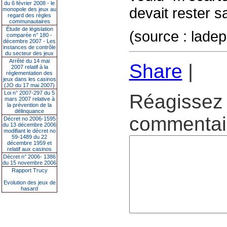
du 6 février 2008 - le
devait rester s
monopole des jeux au
regard des règles
communautaires
Étude de législation
(source : ladep
comparée n° 180 -
décembre 2007 - Les
instances de contrôle
du secteur des jeux
Arrêté du 14 mai
Share
|
2007 relatif à la
réglementation des
jeux dans les casinos
(JO du 17 mai 2007)
Loi n° 2007-297 du 5
Réagissez 
mars 2007 relative à
la prévention de la
délinquance
commentair
Décret no 2006-1595
du 13 décembre 2006
modifiant le décret no
59-1489 du 22
décembre 1959 et
relatif aux casinos
Décret n° 2006- 1386
du 15 novembre 2006
Rapport Trucy
Evolution des jeux de
hasard