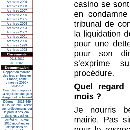
casino se sont
Archives 2009
Archives 2008
Archives 2007
en condamne l
Archives 2006
Archives 2005
tribunal de c
Archives 2004
Archives 2003
la liquidation
Archives 2002
Archives 2001
pour une dett
Archives 2000
Archives 1999
Archives 1998
pour son dir
Classements
2018/2019
s'exprime s
2019/2020
Documentation
procédure.
Rapport du marché
des jeux en ligne en
France, 4eme
trimestre 2020 -
Quel regard 
18/03/2021
Cour des comptes -
mois ?
La régulation des jeux
d’argent et de hasard
Décret n° 2015-669
du 15 juin 2015 relatif
Je nourris b
aux prélèvements sur
le produit des jeux
dans les casinos
mairie. Pas s
Arrêté du 15 mai
2015 modifiant les
pour le respec
dispositions de