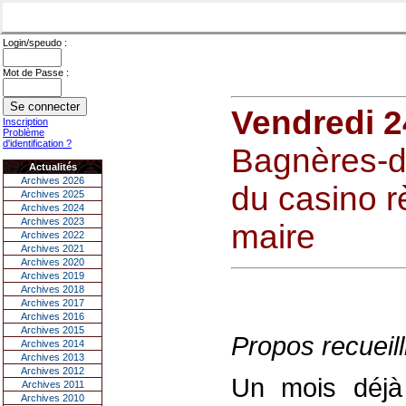
Login/speudo :
Mot de Passe :
Vendredi 2
Inscription
Problème
d'identification ?
Bagnères-de
Actualités
Archives 2026
du casino r
Archives 2025
Archives 2024
Archives 2023
maire
Archives 2022
Archives 2021
Archives 2020
Archives 2019
Archives 2018
Archives 2017
Archives 2016
Archives 2015
Propos recueill
Archives 2014
Archives 2013
Archives 2012
Un mois déjà
Archives 2011
Archives 2010