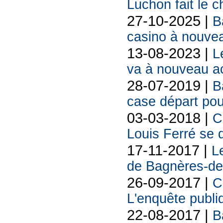
Luchon fait le c
27-10-2025 |
B
casino à nouvea
13-08-2023 |
L
va à nouveau acc
28-07-2019 |
B
case départ pou
03-03-2018 |
C
Louis Ferré se d
17-11-2017 |
L
de Bagnères-de-
26-09-2017 |
C
L'enquête publi
22-08-2017 |
B