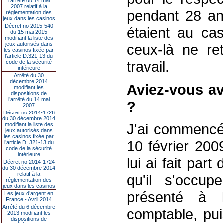
l’arrêté du 14 mai
2007 relatif à la
pendant 28 ans
réglementation des
jeux dans les casinos
Décret no 2015-540
étaient au ca
du 15 mai 2015
modifiant la liste des
jeux autorisés dans
ceux-là ne re
les casinos fixée par
l’article D.321-13 du
travail.
code de la sécurité
intérieure
Arrêté du 30
décembre 2014
Aviez-vous ave
modifiant les
dispositions de
l’arrêté du 14 mai
?
2007
Décret no 2014-1726
du 30 décembre 2014
J'ai commencé 
modifiant la liste des
jeux autorisés dans
les casinos fixée par
10 février 200
l’article D. 321-13 du
code de la sécurité
intérieure
lui ai fait part
Décret no 2014-1724
du 30 décembre 2014
relatif à la
qu'il s'occu
réglementation des
jeux dans les casinos
présenté à 
Les jeux d’argent en
France - Avril 2014
Arrêté du 6 décembre
comptable, pu
2013 modifiant les
dispositions de