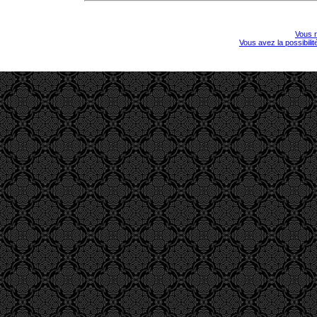
Vous r
Vous avez la possibili