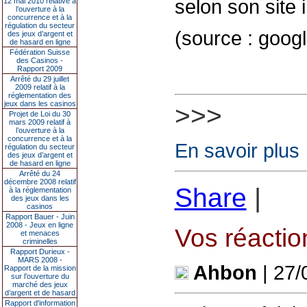
selon son site i
12 mai 2010 relative à
l’ouverture à la
concurrence et à la
régulation du secteur
(source : goog
des jeux d’argent et
de hasard en ligne
Fédération Suisse
des Casinos -
Rapport 2009
Arrêté du 29 juillet
2009 relatif à la
réglementation des
jeux dans les casinos
>>>
Projet de Loi du 30
mars 2009 relatif à
l’ouverture à la
concurrence et à la
En savoir plus
régulation du secteur
des jeux d’argent et
de hasard en ligne
Arrêté du 24
décembre 2008 relatif
Share
|
à la réglementation
des jeux dans les
casinos
Rapport Bauer - Juin
2008 - Jeux en ligne
Vos réaction
et menaces
criminelles
Rapport Durieux -
MARS 2008 -
Ahbon
| 27/
Rapport de la mission
sur l’ouverture du
marché des jeux
d’argent et de hasard
Rapport d'information