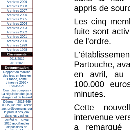
Archives 2009
appris de sour
Archives 2008
Archives 2007
Archives 2006
Les cinq memb
Archives 2005
Archives 2004
Archives 2003
fuite sont act
Archives 2002
Archives 2001
de l'ordre.
Archives 2000
Archives 1999
Archives 1998
L'établissem
Classements
2018/2019
Partouche, avai
2019/2020
Documentation
en avril, a
Rapport du marché
des jeux en ligne en
France, 4eme
100.000 euro
trimestre 2020 -
18/03/2021
Cour des comptes -
minutes.
La régulation des jeux
d’argent et de hasard
Décret n° 2015-669
Cette nouvel
du 15 juin 2015 relatif
aux prélèvements sur
le produit des jeux
intervenue ver
dans les casinos
Arrêté du 15 mai
2015 modifiant les
a remarqué 
dispositions de