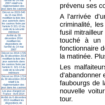
l’arrêté du 14 mai
2007 relatif à la
prévenu ses co
réglementation des
jeux dans les casinos
Décret no 2015-540
A l'arrivée d'
du 15 mai 2015
modifiant la liste des
jeux autorisés dans
criminalité, le
les casinos fixée par
l’article D.321-13 du
code de la sécurité
fusil mitrailleu
intérieure
Arrêté du 30
touché à un b
décembre 2014
modifiant les
dispositions de
fonctionnaire d
l’arrêté du 14 mai
2007
Décret no 2014-1726
la matinée. Plu
du 30 décembre 2014
modifiant la liste des
jeux autorisés dans
les casinos fixée par
Les malfaiteur
l’article D. 321-13 du
code de la sécurité
d'abandonner e
intérieure
Décret no 2014-1724
du 30 décembre 2014
faubourgs de la
relatif à la
réglementation des
jeux dans les casinos
nouvelle voitu
Les jeux d’argent en
France - Avril 2014
tour.
Arrêté du 6 décembre
2013 modifiant les
dispositions de