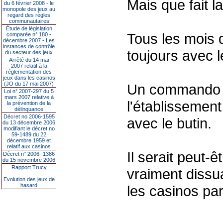
Mais que fait la
du 6 février 2008 - le
monopole des jeux au
regard des règles
communautaires
Étude de législation
Tous les mois 
comparée n° 180 -
décembre 2007 - Les
instances de contrôle
toujours avec 
du secteur des jeux
Arrêté du 14 mai
2007 relatif à la
réglementation des
jeux dans les casinos
(JO du 17 mai 2007)
Un commando a
Loi n° 2007-297 du 5
mars 2007 relative à
l'établissemen
la prévention de la
délinquance
Décret no 2006-1595
avec le butin.
du 13 décembre 2006
modifiant le décret no
59-1489 du 22
décembre 1959 et
relatif aux casinos
Il serait peut-
Décret n° 2006- 1386
du 15 novembre 2006
Rapport Trucy
vraiment dissua
Evolution des jeux de
hasard
les casinos pa