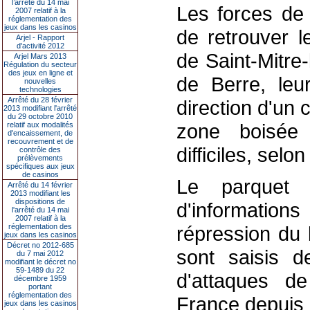
l’arrêté du 14 mai
Les forces de 
2007 relatif à la
réglementation des
jeux dans les casinos
de retrouver 
Arjel - Rapport
d'activité 2012
de Saint-Mitre
Arjel Mars 2013
Régulation du secteur
des jeux en ligne et
de Berre, leu
nouvelles
technologies
Arrêté du 28 février
direction d'un
2013 modifiant l'arrêté
du 29 octobre 2010
zone boisée 
relatif aux modalités
d'encaissement, de
recouvrement et de
difficiles, sel
contrôle des
prélèvements
spécifiques aux jeux
de casinos
Le parquet 
Arrêté du 14 février
2013 modifiant les
dispositions de
d'information
l'arrêté du 14 mai
2007 relatif à la
réglementation des
répression du 
jeux dans les casinos
Décret no 2012-685
sont saisis d
du 7 mai 2012
modifiant le décret no
59-1489 du 22
d'attaques d
décembre 1959
portant
réglementation des
France depuis 
jeux dans les casinos