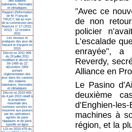
des stations
balnéaires, thermales
et climatiques
"Avec ce nouve
Rapport d'information
de M. François
de non retour
TRUCY, fait au nom
de la commission des
finances n° 17 (2011-
policier n'ava
2012) - 12 octobre
2011
Les niveaux et
L'escalade que
pratiques des jeux de
hasard et d’argent en
enrayée", a 
2010
Décret no 2011-906
du 29 juillet 2011
Reverdy, secré
modifiant le décret no
59-1489 du 22
décembre 1959
Alliance en Pr
portant
réglementation des
jeux dans les casinos
des stations
Le Pasino d'Ai
balnéaires, thermales
et climatiques
deuxième cas
Décret no 2010-605
du 4 juin 2010 relatif à
la proportion
d'Enghien-les
maximale des
sommes versées en
moyenne aux joueurs
machines à sou
par les opérateurs
agréés de paris
hippiques et de paris
région, et la p
sportifs en ligne
LOI no 2010-476 du