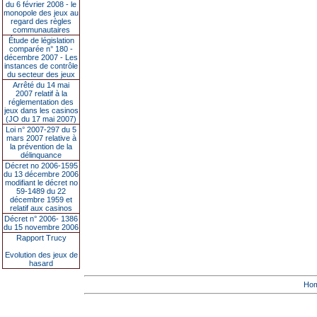
du 6 février 2008 - le
monopole des jeux au
regard des règles
communautaires
Étude de législation
comparée n° 180 -
décembre 2007 - Les
instances de contrôle
du secteur des jeux
Arrêté du 14 mai
2007 relatif à la
réglementation des
jeux dans les casinos
(JO du 17 mai 2007)
Loi n° 2007-297 du 5
mars 2007 relative à
la prévention de la
délinquance
Décret no 2006-1595
du 13 décembre 2006
modifiant le décret no
59-1489 du 22
décembre 1959 et
relatif aux casinos
Décret n° 2006- 1386
du 15 novembre 2006
Rapport Trucy
Evolution des jeux de
hasard
Ho