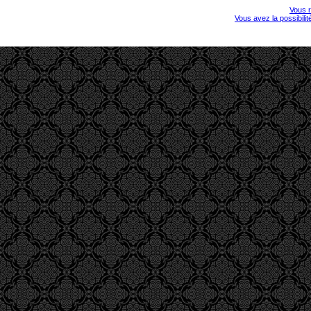
Vous r
Vous avez la possibili