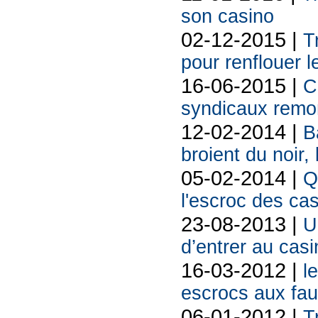
son casino
02-12-2015 |
T
pour renflouer l
16-06-2015 |
C
syndicaux remon
12-02-2014 |
B
broient du noir,
05-02-2014 |
Q
l'escroc des ca
23-08-2013 |
U
d’entrer au casi
16-03-2012 |
l
escrocs aux fau
06-01-2012 |
T