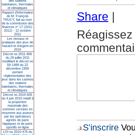
des stations
balnéaires, thermales
et climatiques
Share
|
Rapport d'information
de M. François
TRUCY, fait au nom
de la commission des
finances n° 17 (2011-
Réagissez 
2012) - 12 octobre
2011
Les niveaux et
pratiques des jeux de
commentair
hasard et d’argent en
2010
Décret no 2011-906
du 29 juillet 2011
modifiant le décret no
59-1489 du 22
décembre 1959
portant
réglementation des
jeux dans les casinos
des stations
balnéaires, thermales
et climatiques
Décret no 2010-605
du 4 juin 2010 relatif à
la proportion
maximale des
sommes versées en
moyenne aux joueurs
par les opérateurs
agréés de paris
hippiques et de paris
S'inscrire
Vous
sportifs en ligne
LOI no 2010-476 du