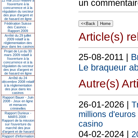
un commentair
12 mai 2010 relative à
l’ouverture à la
concurrence et à la
régulation du secteur
des jeux d’argent et
de hasard en ligne
Fédération Suisse
des Casinos -
Rapport 2009
Article(s) rel
Arrêté du 29 juillet
2009 relatif à la
réglementation des
jeux dans les casinos
Projet de Loi du 30
25-08-2011 |
B
mars 2009 relatif à
l’ouverture à la
concurrence et à la
Le braqueur ab
régulation du secteur
des jeux d’argent et
de hasard en ligne
Arrêté du 24
Autre(s) Art
décembre 2008 relatif
à la réglementation
des jeux dans les
casinos
Rapport Bauer - Juin
26-01-2026 |
2008 - Jeux en ligne
T
et menaces
criminelles
millions d'euros
Rapport Durieux -
MARS 2008 -
Rapport de la mission
casino
sur l’ouverture du
marché des jeux
04-02-2024 |
2
d’argent et de hasard
Rapport d'information