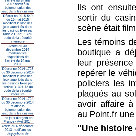
l’arrêté du 14 mai
2007 relatif à la
Ils ont ensui
réglementation des
jeux dans les casinos
sortir du casi
Décret no 2015-540
du 15 mai 2015
modifiant la liste des
scène était fil
jeux autorisés dans
les casinos fixée par
l’article D.321-13 du
code de la sécurité
Les témoins de
intérieure
Arrêté du 30
boutique a dé
décembre 2014
modifiant les
dispositions de
leur présence
l’arrêté du 14 mai
2007
Décret no 2014-1726
repérer le véh
du 30 décembre 2014
modifiant la liste des
jeux autorisés dans
policiers les i
les casinos fixée par
l’article D. 321-13 du
plaqués au sol
code de la sécurité
intérieure
Décret no 2014-1724
avoir affaire 
du 30 décembre 2014
relatif à la
réglementation des
au Point.fr une
jeux dans les casinos
Les jeux d’argent en
France - Avril 2014
"Une histoire
Arrêté du 6 décembre
2013 modifiant les
dispositions de