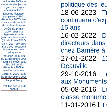
du 6 février 2008 - le
politique des je
monopole des jeux au
regard des règles
18-06-2023 |
communautaires
T
Étude de législation
comparée n° 180 -
continuera d'exp
décembre 2007 - Les
instances de contrôle
du secteur des jeux
15 ans
Arrêté du 14 mai
2007 relatif à la
16-02-2022 |
D
réglementation des
jeux dans les casinos
(JO du 17 mai 2007)
directeurs dans
Loi n° 2007-297 du 5
mars 2007 relative à
chez Barrière à
la prévention de la
délinquance
27-01-2022 |
Décret no 2006-1595
1
du 13 décembre 2006
modifiant le décret no
Deauville
59-1489 du 22
décembre 1959 et
relatif aux casinos
29-10-2016 |
T
Décret n° 2006- 1386
du 15 novembre 2006
aux Monuments 
Rapport Trucy
Evolution des jeux de
05-08-2016 |
L
hasard
classé monumen
11-01-2016 |
T