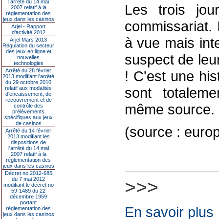
l’arrêté du 14 mai
Les trois jo
2007 relatif à la
réglementation des
jeux dans les casinos
commissariat. 
Arjel - Rapport
d'activité 2012
à vue mais int
Arjel Mars 2013
Régulation du secteur
des jeux en ligne et
suspect de leur
nouvelles
technologies
Arrêté du 28 février
! C'est une his
2013 modifiant l'arrêté
du 29 octobre 2010
sont totaleme
relatif aux modalités
d'encaissement, de
recouvrement et de
même source.
contrôle des
prélèvements
spécifiques aux jeux
de casinos
(source : euro
Arrêté du 14 février
2013 modifiant les
dispositions de
l'arrêté du 14 mai
2007 relatif à la
réglementation des
jeux dans les casinos
Décret no 2012-685
du 7 mai 2012
>>>
modifiant le décret no
59-1489 du 22
décembre 1959
portant
En savoir plus
réglementation des
jeux dans les casinos