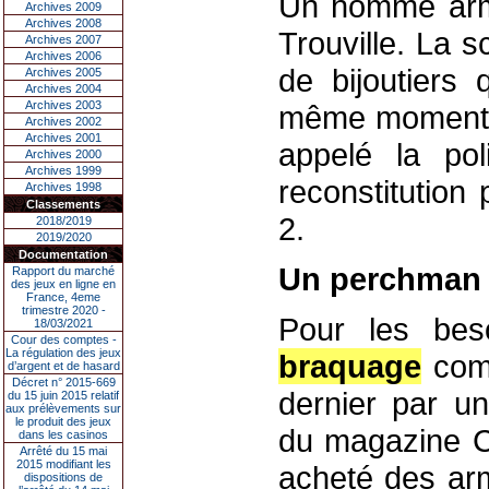
Un homme armé
Archives 2009
Archives 2008
Trouville. La s
Archives 2007
Archives 2006
de bijoutiers 
Archives 2005
Archives 2004
Archives 2003
même moment 
Archives 2002
Archives 2001
appelé la poli
Archives 2000
Archives 1999
reconstitution
Archives 1998
Classements
2.
2018/2019
2019/2020
Documentation
Un perchman a
Rapport du marché
des jeux en ligne en
France, 4eme
trimestre 2020 -
Pour les bes
18/03/2021
Cour des comptes -
La régulation des jeux
braquage
comm
d’argent et de hasard
Décret n° 2015-669
dernier par un
du 15 juin 2015 relatif
aux prélèvements sur
le produit des jeux
du magazine C
dans les casinos
Arrêté du 15 mai
2015 modifiant les
acheté des arm
dispositions de