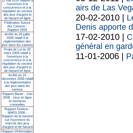
12 mai 2010 relative à
l’ouverture à la
airs de Las Veg
concurrence et à la
régulation du secteur
20-02-2010 |
des jeux d’argent et
L
de hasard en ligne
Fédération Suisse
Denis apporte d
des Casinos -
Rapport 2009
17-02-2010 |
Arrêté du 29 juillet
C
2009 relatif à la
réglementation des
général en gard
jeux dans les casinos
Projet de Loi du 30
mars 2009 relatif à
11-01-2006 |
P
l’ouverture à la
concurrence et à la
régulation du secteur
des jeux d’argent et
de hasard en ligne
Arrêté du 24
décembre 2008 relatif
à la réglementation
des jeux dans les
casinos
Rapport Bauer - Juin
2008 - Jeux en ligne
et menaces
criminelles
Rapport Durieux -
MARS 2008 -
Rapport de la mission
sur l’ouverture du
marché des jeux
d’argent et de hasard
Rapport d'information