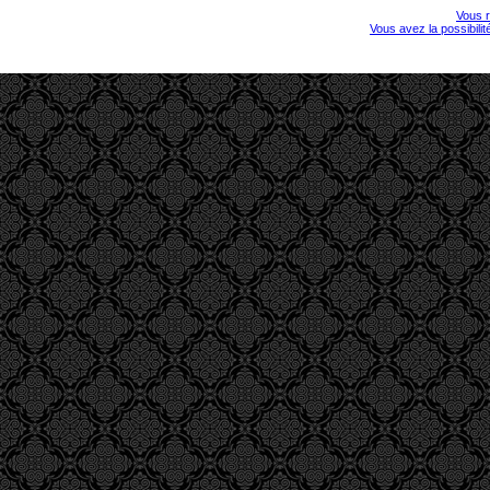
Vous r
Vous avez la possibili