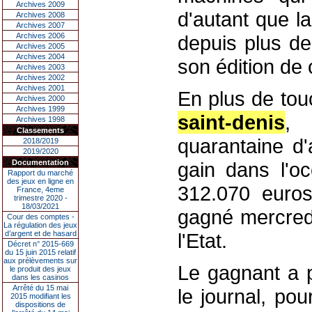
Archives 2009
d'autant que l
Archives 2008
Archives 2007
Archives 2006
depuis plus de
Archives 2005
Archives 2004
son édition de 
Archives 2003
Archives 2002
Archives 2001
En plus de tou
Archives 2000
Archives 1999
saint-denis
, 
Archives 1998
Classements
quarantaine d
2018/2019
2019/2020
Documentation
gain dans l'oc
Rapport du marché
des jeux en ligne en
312.070 euros
France, 4eme
trimestre 2020 -
18/03/2021
gagné mercredi
Cour des comptes -
La régulation des jeux
d’argent et de hasard
l'Etat.
Décret n° 2015-669
du 15 juin 2015 relatif
aux prélèvements sur
Le gagnant a p
le produit des jeux
dans les casinos
Arrêté du 15 mai
le journal, pou
2015 modifiant les
dispositions de