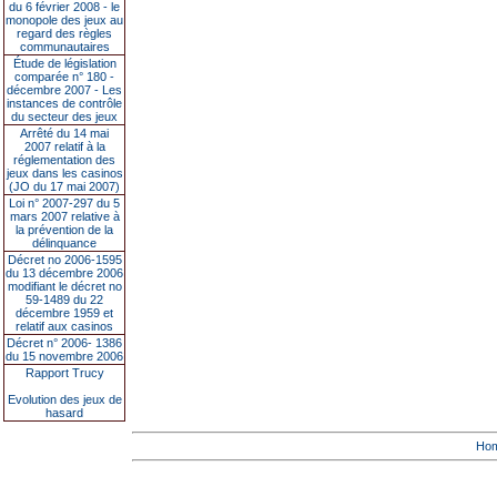
du 6 février 2008 - le
monopole des jeux au
regard des règles
communautaires
Étude de législation
comparée n° 180 -
décembre 2007 - Les
instances de contrôle
du secteur des jeux
Arrêté du 14 mai
2007 relatif à la
réglementation des
jeux dans les casinos
(JO du 17 mai 2007)
Loi n° 2007-297 du 5
mars 2007 relative à
la prévention de la
délinquance
Décret no 2006-1595
du 13 décembre 2006
modifiant le décret no
59-1489 du 22
décembre 1959 et
relatif aux casinos
Décret n° 2006- 1386
du 15 novembre 2006
Rapport Trucy
Evolution des jeux de
hasard
Ho