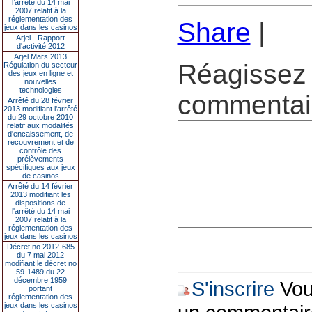
l’arrêté du 14 mai
2007 relatif à la
réglementation des
Share
|
jeux dans les casinos
Arjel - Rapport
d'activité 2012
Arjel Mars 2013
Réagissez 
Régulation du secteur
des jeux en ligne et
nouvelles
technologies
commentair
Arrêté du 28 février
2013 modifiant l'arrêté
du 29 octobre 2010
relatif aux modalités
d'encaissement, de
recouvrement et de
contrôle des
prélèvements
spécifiques aux jeux
de casinos
Arrêté du 14 février
2013 modifiant les
dispositions de
l'arrêté du 14 mai
2007 relatif à la
réglementation des
jeux dans les casinos
Décret no 2012-685
du 7 mai 2012
modifiant le décret no
59-1489 du 22
décembre 1959
S'inscrire
Vous
portant
réglementation des
jeux dans les casinos