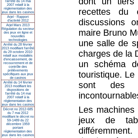
dont un tiers
l’arrêté du 14 mai
2007 relatif à la
réglementation des
recettes du c
jeux dans les casinos
Arjel - Rapport
discussions o
d'activité 2012
Arjel Mars 2013
Régulation du secteur
maire Bruno Mu
des jeux en ligne et
nouvelles
technologies
une salle de s
Arrêté du 28 février
2013 modifiant l'arrêté
charges de la 
du 29 octobre 2010
relatif aux modalités
d'encaissement, de
un schéma de
recouvrement et de
contrôle des
prélèvements
touristique. 
spécifiques aux jeux
de casinos
sont des p
Arrêté du 14 février
2013 modifiant les
dispositions de
incontournable
l'arrêté du 14 mai
2007 relatif à la
réglementation des
jeux dans les casinos
Les machines à
Décret no 2012-685
du 7 mai 2012
modifiant le décret no
jeux de tabl
59-1489 du 22
décembre 1959
différemment.
portant
réglementation des
jeux dans les casinos