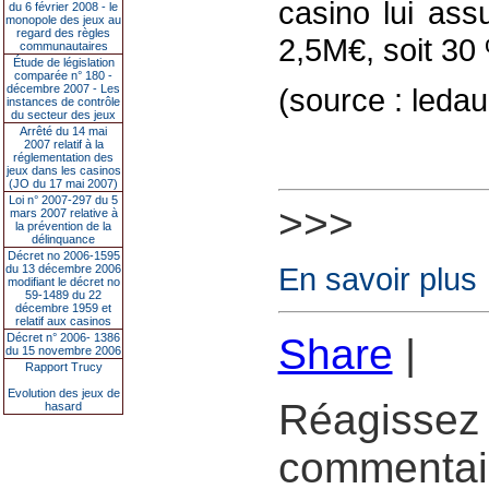
casino lui as
du 6 février 2008 - le
monopole des jeux au
regard des règles
2,5M€, soit 30
communautaires
Étude de législation
comparée n° 180 -
décembre 2007 - Les
(source : led
instances de contrôle
du secteur des jeux
Arrêté du 14 mai
2007 relatif à la
réglementation des
jeux dans les casinos
(JO du 17 mai 2007)
Loi n° 2007-297 du 5
>>>
mars 2007 relative à
la prévention de la
délinquance
Décret no 2006-1595
En savoir plus
du 13 décembre 2006
modifiant le décret no
59-1489 du 22
décembre 1959 et
relatif aux casinos
Décret n° 2006- 1386
Share
|
du 15 novembre 2006
Rapport Trucy
Evolution des jeux de
Réagissez 
hasard
commentair