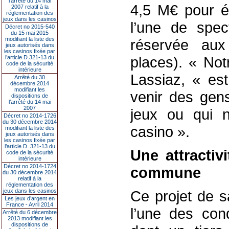
l’arrêté du 14 mai
4,5 M€ pour éq
2007 relatif à la
réglementation des
jeux dans les casinos
l’une de spec
Décret no 2015-540
du 15 mai 2015
modifiant la liste des
réservée aux
jeux autorisés dans
les casinos fixée par
places). « Not
l’article D.321-13 du
code de la sécurité
intérieure
Lassiaz, « est 
Arrêté du 30
décembre 2014
modifiant les
venir des gens
dispositions de
l’arrêté du 14 mai
2007
jeux ou qui 
Décret no 2014-1726
du 30 décembre 2014
casino ».
modifiant la liste des
jeux autorisés dans
les casinos fixée par
l’article D. 321-13 du
Une attractivi
code de la sécurité
intérieure
Décret no 2014-1724
commune
du 30 décembre 2014
relatif à la
réglementation des
jeux dans les casinos
Ce projet de s
Les jeux d’argent en
France - Avril 2014
l’une des con
Arrêté du 6 décembre
2013 modifiant les
dispositions de