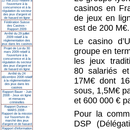
12 mai 2010 relative à
l’ouverture à la
casinos en Fra
concurrence et à la
régulation du secteur
des jeux d’argent et
de jeux en lig
de hasard en ligne
Fédération Suisse
est de 200 M€.
des Casinos -
Rapport 2009
Arrêté du 29 juillet
2009 relatif à la
Le casino d’U
réglementation des
jeux dans les casinos
groupe en term
Projet de Loi du 30
mars 2009 relatif à
l’ouverture à la
les jeux tradi
concurrence et à la
régulation du secteur
des jeux d’argent et
80 salariés et
de hasard en ligne
Arrêté du 24
décembre 2008 relatif
17M€ dont 16
à la réglementation
des jeux dans les
casinos
sous, 1,5M€ par
Rapport Bauer - Juin
2008 - Jeux en ligne
et 600 000 € pa
et menaces
criminelles
Rapport Durieux -
MARS 2008 -
Pour la commu
Rapport de la mission
sur l’ouverture du
marché des jeux
DSP (Délégati
d’argent et de hasard
Rapport d'information