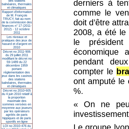
derniers à ten
des stations
balnéaires, thermales
et climatiques
comme le ven
Rapport d'information
de M. François
TRUCY, fait au nom
doit d’être attr
de la commission des
finances n° 17 (2011-
2012) - 12 octobre
2008, a été le
2011
Les niveaux et
le présiden
pratiques des jeux de
hasard et d’argent en
2010
économique a
Décret no 2011-906
du 29 juillet 2011
modifiant le décret no
pendant deu
59-1489 du 22
décembre 1959
compter le
br
portant
réglementation des
jeux dans les casinos
ont amputé le 
des stations
balnéaires, thermales
et climatiques
%.
Décret no 2010-605
du 4 juin 2010 relatif à
la proportion
maximale des
« On ne peut
sommes versées en
moyenne aux joueurs
investissements
par les opérateurs
agréés de paris
hippiques et de paris
sportifs en ligne
Le groupe lyon
LOI no 2010-476 du