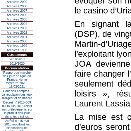
évoquer son n
Archives 2009
Archives 2008
le casino d’Uri
Archives 2007
Archives 2006
Archives 2005
En signant la
Archives 2004
Archives 2003
(DSP), de ving
Archives 2002
Archives 2001
Martin-d’Uria
Archives 2000
Archives 1999
Archives 1998
l’exploitant ly
Classements
2018/2019
JOA devienne
2019/2020
Documentation
faire changer 
Rapport du marché
des jeux en ligne en
France, 4eme
seulement déd
trimestre 2020 -
18/03/2021
loisirs », ré
Cour des comptes -
La régulation des jeux
d’argent et de hasard
Laurent Lassia
Décret n° 2015-669
du 15 juin 2015 relatif
aux prélèvements sur
le produit des jeux
La mise est c
dans les casinos
Arrêté du 15 mai
d’euros seront
2015 modifiant les
dispositions de