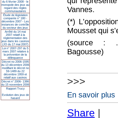
qui représent
du 6 février 2008 - le
monopole des jeux au
Vannes.
regard des règles
communautaires
Étude de législation
comparée n° 180 -
(*) L'oppositi
décembre 2007 - Les
instances de contrôle
du secteur des jeux
Mousset qui s'
Arrêté du 14 mai
2007 relatif à la
réglementation des
(source : .l
jeux dans les casinos
(JO du 17 mai 2007)
Loi n° 2007-297 du 5
Bagousse)
mars 2007 relative à
la prévention de la
délinquance
Décret no 2006-1595
du 13 décembre 2006
modifiant le décret no
59-1489 du 22
décembre 1959 et
>>>
relatif aux casinos
Décret n° 2006- 1386
du 15 novembre 2006
Rapport Trucy
En savoir plus
Evolution des jeux de
hasard
Share
|