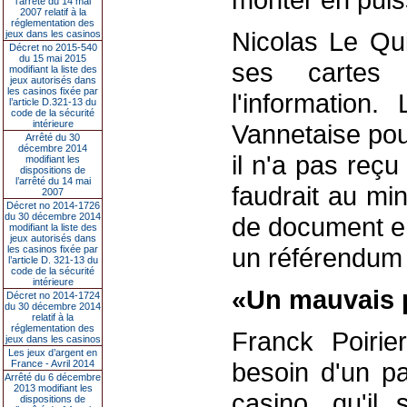
l’arrêté du 14 mai
2007 relatif à la
réglementation des
Nicolas Le Qui
jeux dans les casinos
Décret no 2015-540
du 15 mai 2015
ses cartes 
modifiant la liste des
jeux autorisés dans
les casinos fixée par
l'information
l’article D.321-13 du
code de la sécurité
intérieure
Vannetaise po
Arrêté du 30
décembre 2014
il n'a pas reçu
modifiant les
dispositions de
l’arrêté du 14 mai
faudrait au mi
2007
Décret no 2014-1726
du 30 décembre 2014
de document en
modifiant la liste des
jeux autorisés dans
un référendum l
les casinos fixée par
l’article D. 321-13 du
code de la sécurité
intérieure
«Un mauvais 
Décret no 2014-1724
du 30 décembre 2014
relatif à la
réglementation des
Franck Poiri
jeux dans les casinos
Les jeux d’argent en
besoin d'un p
France - Avril 2014
Arrêté du 6 décembre
2013 modifiant les
casino, qu'il 
dispositions de