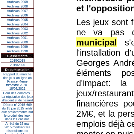
Archives 2009
et l'oppositio
Archives 2008
Archives 2007
Archives 2006
Les jeux sont f
Archives 2005
Archives 2004
Archives 2003
ne va pas du
Archives 2002
Archives 2001
municipal
s'e
Archives 2000
Archives 1999
l'installation
Archives 1998
Classements
Georges André,
2018/2019
2019/2020
Documentation
éléments pos
Rapport du marché
des jeux en ligne en
d'impact: la 
France, 4eme
trimestre 2020 -
18/03/2021
jeux/restaura
Cour des comptes -
La régulation des jeux
d’argent et de hasard
financières po
Décret n° 2015-669
du 15 juin 2015 relatif
2M€, et la per
aux prélèvements sur
le produit des jeux
dans les casinos
emplois déjà ce
Arrêté du 15 mai
2015 modifiant les
dispositions de
monter en pui