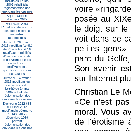
l’arrêté du 14 mai
2007 relatif à la
voire «ringarde
réglementation des
jeux dans les casinos
posée au XIXes
Arjel - Rapport
d'activité 2012
Arjel Mars 2013
le doigt sur l
Régulation du secteur
des jeux en ligne et
nouvelles
voit dans ce c
technologies
Arrêté du 28 février
petites gens».
2013 modifiant l'arrêté
du 29 octobre 2010
relatif aux modalités
parc du Golfe,
d'encaissement, de
recouvrement et de
contrôle des
Son avenir est
prélèvements
spécifiques aux jeux
de casinos
sur Internet pl
Arrêté du 14 février
2013 modifiant les
dispositions de
l'arrêté du 14 mai
Christian Le M
2007 relatif à la
réglementation des
«Ce n'est pas 
jeux dans les casinos
Décret no 2012-685
du 7 mai 2012
moral. Vous av
modifiant le décret no
59-1489 du 22
décembre 1959
de l'érotisme 
portant
réglementation des
jeux dans les casinos