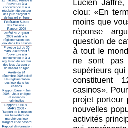
Lucien Jaffré,
12 mai 2010 relative à
l’ouverture à la
concurrence et à la
clou: «En ter
régulation du secteur
des jeux d’argent et
de hasard en ligne
moins que vou
Fédération Suisse
des Casinos -
réponse arg
Rapport 2009
Arrêté du 29 juillet
2009 relatif à la
question de ca
réglementation des
jeux dans les casinos
Projet de Loi du 30
à tout le mond
mars 2009 relatif à
l’ouverture à la
ne sont pas 
concurrence et à la
régulation du secteur
des jeux d’argent et
supérieurs qui
de hasard en ligne
Arrêté du 24
décembre 2008 relatif
constituent 
à la réglementation
des jeux dans les
casinos
casinos». Pour 
Rapport Bauer - Juin
2008 - Jeux en ligne
projet porteur
et menaces
criminelles
Rapport Durieux -
nouvelles popu
MARS 2008 -
Rapport de la mission
sur l’ouverture du
activités princ
marché des jeux
d’argent et de hasard
Rapport d'information