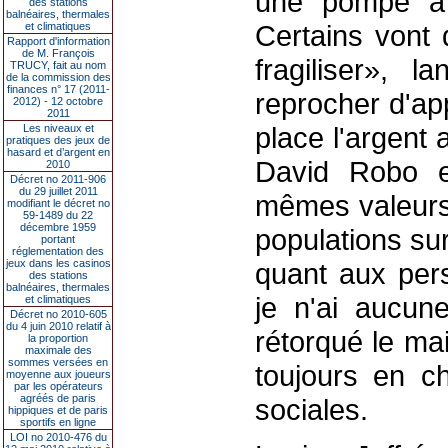
une pompe à f
des stations
balnéaires, thermales
Certains vont 
et climatiques
Rapport d'information
de M. François
fragiliser», l
TRUCY, fait au nom
de la commission des
finances n° 17 (2011-
reprocher d'app
2012) - 12 octobre
2011
place l'argent 
Les niveaux et
pratiques des jeux de
hasard et d’argent en
David Robo es
2010
Décret no 2011-906
du 29 juillet 2011
mêmes valeurs
modifiant le décret no
59-1489 du 22
décembre 1959
populations sur
portant
réglementation des
jeux dans les casinos
quant aux pers
des stations
balnéaires, thermales
je n'ai aucun
et climatiques
Décret no 2010-605
du 4 juin 2010 relatif à
rétorqué le mai
la proportion
maximale des
sommes versées en
toujours en ch
moyenne aux joueurs
par les opérateurs
agréés de paris
sociales.
hippiques et de paris
sportifs en ligne
LOI no 2010-476 du