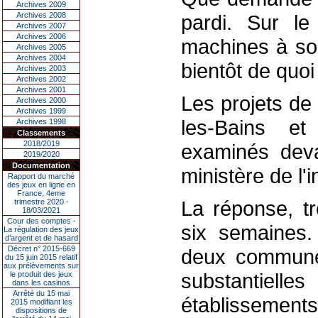
Archives 2009
Archives 2008
pardi. Sur le 
Archives 2007
Archives 2006
machines à sou
Archives 2005
Archives 2004
bientôt de quoi
Archives 2003
Archives 2002
Archives 2001
Les projets d
Archives 2000
Archives 1999
les-Bains e
Archives 1998
Classements
2018/2019
examinés dev
2019/2020
Documentation
ministère de l'i
Rapport du marché
des jeux en ligne en
France, 4eme
La réponse, tr
trimestre 2020 -
18/03/2021
Cour des comptes -
six semaines. 
La régulation des jeux
d’argent et de hasard
Décret n° 2015-669
deux commune
du 15 juin 2015 relatif
aux prélèvements sur
substantiel
le produit des jeux
dans les casinos
Arrêté du 15 mai
établissement
2015 modifiant les
dispositions de