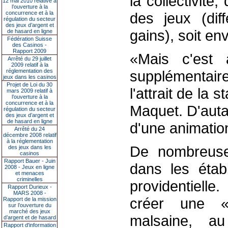
la collectivité
12 mai 2010 relative à
l’ouverture à la
concurrence et à la
des jeux (dif
régulation du secteur
des jeux d’argent et
gains), soit en
de hasard en ligne
Fédération Suisse
des Casinos -
Rapport 2009
«Mais c'est 
Arrêté du 29 juillet
2009 relatif à la
réglementation des
supplémentaire
jeux dans les casinos
Projet de Loi du 30
l'attrait de la
mars 2009 relatif à
l’ouverture à la
concurrence et à la
Maquet. D'auta
régulation du secteur
des jeux d’argent et
de hasard en ligne
d'une animation
Arrêté du 24
décembre 2008 relatif
à la réglementation
De nombreuse
des jeux dans les
casinos
Rapport Bauer - Juin
dans les éta
2008 - Jeux en ligne
et menaces
criminelles
providentielle
Rapport Durieux -
MARS 2008 -
créer une «
Rapport de la mission
sur l’ouverture du
marché des jeux
malsaine, a
d’argent et de hasard
Rapport d'information