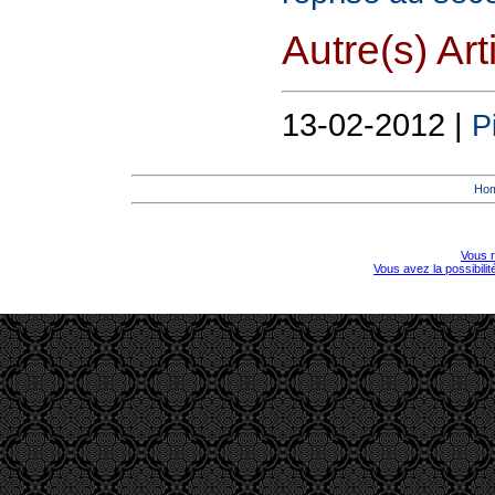
Autre(s) Art
13-02-2012 |
P
Ho
Vous r
Vous avez la possibili