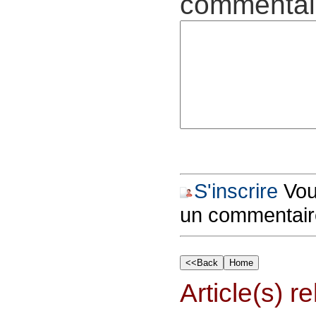
commentair
S'inscrire
Vous
un commentair
Article(s) rel