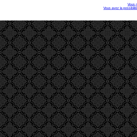
Vous r
Vous avez la possibili