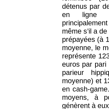
détenus par de
en ligne a
principaleme
même s’il a de
prépayées (à 1
moyenne, le m
représente 123
euros par pari
parieur hipp
moyenne) et 13
en cash-game. 
moyens, à p
génèrent à eux