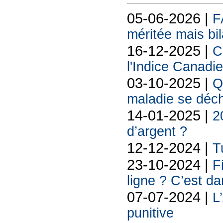
05-06-2026 |
F
méritée mais bil
16-12-2025 |
C
l'Indice Canadi
03-10-2025 |
Q
maladie se déch
14-01-2025 |
2
d’argent ?
12-12-2024 |
T
23-10-2024 |
F
ligne ? C’est d
07-07-2024 |
L
punitive