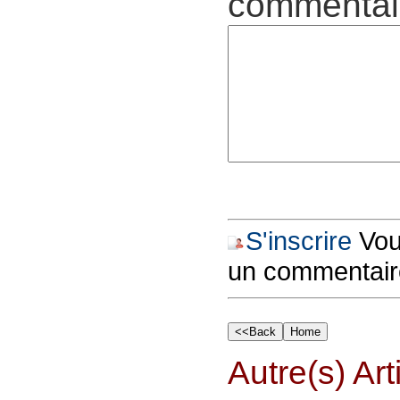
commentair
S'inscrire
Vous
un commentair
Autre(s) Art