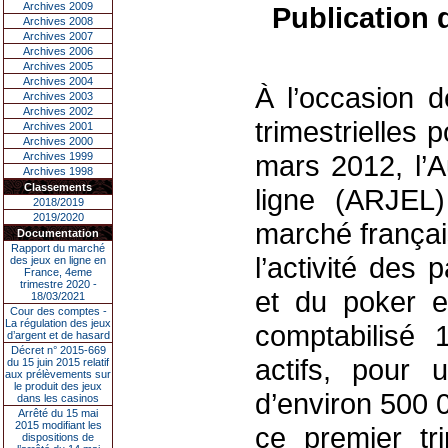
Archives 2009
Publication 
Archives 2008
Archives 2007
Archives 2006
Archives 2005
Archives 2004
À l’occasion d
Archives 2003
Archives 2002
trimestrielles 
Archives 2001
Archives 2000
mars 2012, l’A
Archives 1999
Archives 1998
Classements
ligne (ARJEL
2018/2019
2019/2020
marché français
Documentation
Rapport du marché
l’activité des 
des jeux en ligne en
France, 4eme
trimestre 2020 -
et du poker e
18/03/2021
Cour des comptes -
La régulation des jeux
comptabilisé 
d’argent et de hasard
Décret n° 2015-669
actifs, pour 
du 15 juin 2015 relatif
aux prélèvements sur
le produit des jeux
d’environ 500 
dans les casinos
Arrêté du 15 mai
2015 modifiant les
ce premier tri
dispositions de