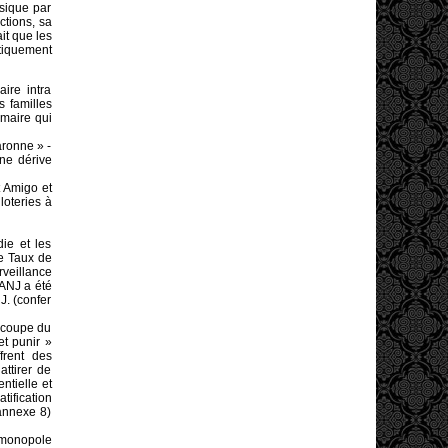
usique par
ctions, sa
it que les
atiquement
aire intra
s familles
imaire qui
aronne » -
ne dérive
t Amigo et
loteries à
ie et les
le Taux de
rveillance
’ANJ a été
J. (confer
a coupe du
et punir »
frent des
attirer de
tielle et
tification
 annexe 8)
 monopole