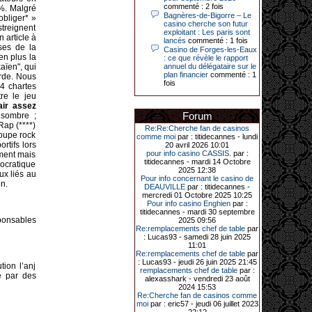
commenté : 2 fois
2%. Malgré
de 20 ans dans l’établissement.
Bagnères-de-Bigorre – Le
obliger* »
casino cherche son futur
streignent
exploitant : Les paris sont
 article à
lancés
commenté : 1 fois
ses de la
31-03-2026|
Casino de Forges-les-Eaux
en plus la
: ce que révèle le rapport
Série de jackpots au casino JOA de
aïen", qui
annuel du délégataire sur le
Gujan-Mestras : ce mois de mars a
plan financier
commenté : 1
rde. Nous
été fructueux pour quelques
fois
 4 chartes
joueurs. D’abord avec 44 207 euros
tre le jeu
remportés le dimanche 22 mars sur
’air assez
une machine à sous pour une mise
Forum
 sombre ;
initiale de 5,28 €. Puis quelques
jours plus tard, le vendredi 27 mars,
Rap (****)
Re:Re:Cherche fan de casinos
un joueur a décroché 12 086 euros
roupe rock
comme moi
par : titidecannes - lundi
sur une autre machine à sous.
rtifs lors
20 avril 2026 10:01
pour info casino CASSIS.
par :
mment mais
Enfin, troisième et dernier jackpot,
titidecannes - mardi 14 Octobre
ocratique
record cette fois-ci, le samedi 28
2025 12:38
mars dernier. Quelque 111 322
ux liés au
Pour info concernant le casino de
euros ont été remportés sur la table
n.
DEAUVILLE
par : titidecannes -
d’Ultimate Texas Hold’em Poker,
mercredi 01 Octobre 2025 10:25
grâce à une mise de 5 euros sur la
Pour info casino Enghien
par :
case bonus et une quinte flush
titidecannes - mardi 30 septembre
royale. Ces gains ont été annoncés
ponsables
2025 09:56
dans un communiqué diffusé par le
Re:remplacements chef de table
par
casino ce lundi 30 mars en soirée.
: Lucas93 - samedi 28 juin 2025
11:01
Re:remplacements chef de table
par
: Lucas93 - jeudi 26 juin 2025 21:45
tion l’anj
remplacements chef de table
par :
11-01-2026|
é par des
alexasshark - vendredi 23 août
2024 15:53
Dimanche 11 janvier, en soirée, une
Re:Cherche fan de casinos comme
cliente retraitée de 78 ans, habitant
moi
par : eric57 - jeudi 06 juillet 2023
Trémuson, a eu l’énorme surprise