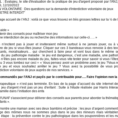
: Evalujeu, le site d'évaluation de la pratique de jeu d'argent proposé par l'ANJ,
té, 12/10/2022
OLONTAIRE : Des questions sur la demande d'interdiction volontaire de jeux
ETRE INTERDIT”
age accueil de l’ANJ : voilà ce que vous trouvez en très grosses lettres sur la ½ de 
’aide »
tenir des conseils pour maîtriser mon jeu
 interdiction de jeu ou recherche des informations sur celle-ci….. »
 n’incitent pas à jouer et inviteraient même surtout à ne jamais jouer, ou à v
re de jeu si vous êtes joueur. Cliquer sur ces 3 bandeaux vous renvoie à des tex
isants, moralisateurs… qui cherchent à faire peur et vont tous dans le même se
 du jeu pathologie maladie : le jeu est dangereux, c’est une maladie, une patho
 n’êtes pas encore malade du jeu, faites-vous vite tester pour savoir si vous l’êtes
au 3 vous tombez sur ceci = « Vous pensez avoir un problème avec le jeu ?Vous 
 le jeu et vous souhaitez arrêter le jeu ? Vous avez la possibilité de vous pr
iction volontaire de jeux auprès de nos services. »
ommandés par l’ANJ et payés par le contribuable pour…. Faire l’opinion non l
hérapeutique » n’est pas terminée. En bas de la page d’accueil du site internet d
jeu d'argent n'est pas un jeu d'enfant : Suite à l'étude réalisée par Harris Intera
famille dans l’initiation des enfa
t l'UNAF s'associent pour délivrer des conseils aux parents pour aborder la thémati
fants ».
 montre une maman avec ses deux bambins et précise : les jeux d’argent comment
’âge des mômes nous ne sommes plus dans le jeu des mineurs mais véritable
 étape : la prévention contre le jeu pathologique dans les pouponnières et les ma