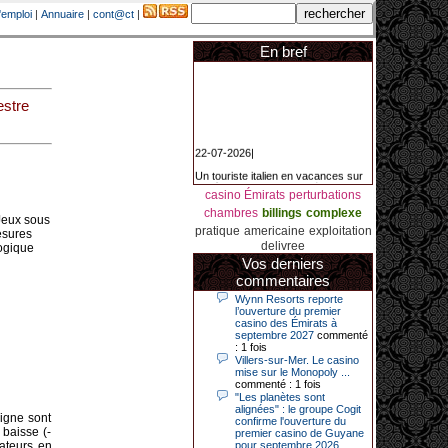
'emploi
|
Annuaire
|
cont@ct
|
En bref
estre
22-07-2026|
Un touriste italien en vacances sur
la Côte d’Azur a remporté un
jackpot exceptionnel de 84.631
casino Émirats
perturbations
euros dans la nuit de samedi à
dimanche au Casino Barrière Le
chambres
billings
complexe
Jeux sous
Croisette à Cannes. Il s’agit d’un
pratique
americaine
exploitation
esures
nouveau record de gains de l’année
delivree
gogique
2026 pour cet établissement.
Vos derniers
commentaires
Wynn Resorts reporte
14-04-2026|
l’ouverture du premier
casino des Émirats à
Dimanche 12 avril 2026, cette date
septembre 2027
commenté
restera gravée dans la mémoire de
: 1 fois
ce joueur du casino de Saint-Quay-
Villers-sur-Mer. Le casino
Portrieux (Côtes-d’Armor).
mise sur le Monopoly ...
commenté : 1 fois
Ce quinquagénaire, habitant Plouha
"Les planètes sont
mais souhaitant garder l’anonymat,
alignées" : le groupe Cogit
a eu l’énorme surprise de décrocher
igne sont
confirme l'ouverture du
un jackpot record de 82 426 €.
 baisse (-
premier casino de Guyane
rateurs en
pour septembre 2026
Le plus gros gain gagné depuis plus