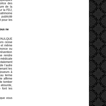
 quelques
olice des
sure de la
ur la FDJ,
patrimoine
 publicité
t pour les
vous ne
 FAULQUE
ans cesse
if et même
annonce ou
prévention
se rendre
s médicale
otalement
de l’autre
enant les
 joueurs à
 au terme
e affirme
 de tomber
e absurde,
 font les
e que vous