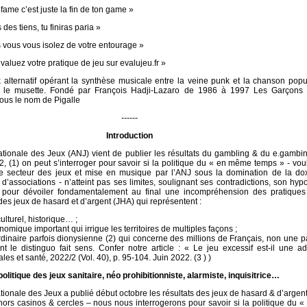
 fame c’est juste la fin de ton game »
des tiens, tu finiras paria »
 vous vous isolez de votre entourage »
évaluez votre pratique de jeu sur evalujeu.fr »
k alternatif opérant la synthèse musicale entre la veine punk et la chanson popu
t le musette. Fondé par François Hadji-Lazaro de 1986 à 1997 Les Garçons
sous le nom de Pigalle
------
Introduction
Nationale des Jeux (ANJ) vient de publier les résultats du gambling & du e.gambi
, (1) on peut s’interroger pour savoir si la politique du « en même temps » - vou
 secteur des jeux et mise en musique par l’ANJ sous la domination de la do
d’associations - n’atteint pas ses limites, soulignant ses contradictions, son hypo
e… pour dévoiler fondamentalement au final une incompréhension des pratiques
 des jeux de hasard et d’argent (JHA) qui représentent :
culturel, historique… ;
omique important qui irrigue les territoires de multiples façons ;
dinaire parfois dionysienne (2) qui concerne des millions de Français, non une p
nt le distinguo fait sens. Confer notre article : « Le jeu excessif est-il une ad
les et santé, 2022/2 (Vol. 40), p. 95-104. Juin 2022. (3 ) )
olitique des jeux sanitaire, néo prohibitionniste, alarmiste, inquisitrice…
ationale des Jeux a publié début octobre les résultats des jeux de hasard & d’argent
 hors casinos & cercles – nous nous interrogerons pour savoir si la politique du