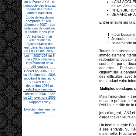
« ANJ ACCUEIL 
du 6 février 2008 - le
monopole des jeux au
neuve. Actuali
regard des règles
INTERDICTION V
communautaires
DEMANDER A 
Étude de législation
comparée n° 180 -
Entrer ensuite sur la p
décembre 2007 - Les
:
instances de contrôle
du secteur des jeux
« J’ai besoin d
Arrêté du 14 mai
Je souhaite ob
2007 relatif à la
Je demande une
réglementation des
jeux dans les casinos
Toutes ces sentences
(JO du 17 mai 2007)
immédiatement interdi
Loi n° 2007-297 du 5
mars 2007 relative à
redondants, culpabil
la prévention de la
souhaitée par la doxa
délinquance
addiction…. Et si vous
Décret no 2006-1595
cliquant sur le bande
du 13 décembre 2006
des difficultés avec
modifiant le décret no
demandant votre interd
59-1489 du 22
décembre 1959 et
Multiples sondages c
relatif aux casinos
Décret n° 2006- 1386
Mais l’injonction « t
du 15 novembre 2006
encadré précise: « Le 
Rapport Trucy
l'ANJ sur le rôle de la 
Evolution des jeux de
jeux d’argent, l'ANJ e
hasard
d'argent avec leurs en
Un fascicule style BD
à ses enfants. Vu l
maternelle. Prochaine