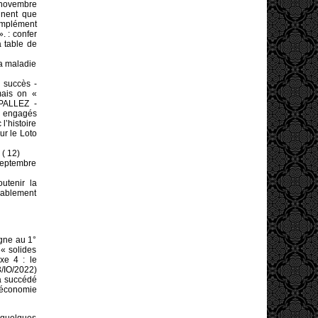
 novembre
ignent que
omplément
. : confer
 table de
la maladie
 succès -
mais on «
 PALLEZ -
« engagés
l’histoire
ur le Loto
( 12)
septembre
utenir la
urablement
igne au 1°
 « solides
xe 4 : le
/IO/2022)
 a succédé
l’économie