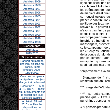
Archives 2009
ligne subissent une c
Archives 2008
ces chiffres l’Autorit
Archives 2007
les opérateurs de jeux
Archives 2006
de manière drastique 
Archives 2005
ce nouvel oukase du 
Archives 2004
présente contribution 
politique des jeux men
Archives 2003
renvoie à un pouvoir 
Archives 2002
n’avons pas fini de p
Archives 2001
liberticides contre l
Archives 2000
(accompagner bien su
Archives 1999
ignoble et intitulé 
Archives 1998
mensongère, provocatri
Classements
cette campagne néo pr
2018/2019
les « Garçons Bouchers
2019/2020
de la coupe du Monde 
Documentation
pas seulement - ador
Rapport du marché
omnipotent qui veut rè
des jeux en ligne en
sport national et à u
France, 4eme
trimestre 2020 -
*objectivement avaient
18/03/2021
Cour des comptes -
**Signature de 4 ch
La régulation des jeux
(communiqué anj, actu
d’argent et de hasard
Décret n° 2015-669
*** : siège de l’ANJ da
du 15 juin 2015 relatif
aux prélèvements sur
**** : sur cette camp
le produit des jeux
précise que « l’axe 
dans les casinos
punchlines percutantes,
Arrêté du 15 mai
2015 modifiant les
« tu pensais prendre du
dispositions de