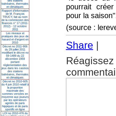
des stations
balnéaires, thermales
pourrait créer
et climatiques
Rapport d'information
pour la saison"
de M. François
TRUCY, fait au nom
de la commission des
finances n° 17 (2011-
(source : lere
2012) - 12 octobre
2011
Les niveaux et
pratiques des jeux de
hasard et d’argent en
Share
|
2010
Décret no 2011-906
du 29 juillet 2011
modifiant le décret no
59-1489 du 22
Réagissez 
décembre 1959
portant
réglementation des
jeux dans les casinos
commentair
des stations
balnéaires, thermales
et climatiques
Décret no 2010-605
du 4 juin 2010 relatif à
la proportion
maximale des
sommes versées en
moyenne aux joueurs
par les opérateurs
agréés de paris
hippiques et de paris
sportifs en ligne
LOI no 2010-476 du