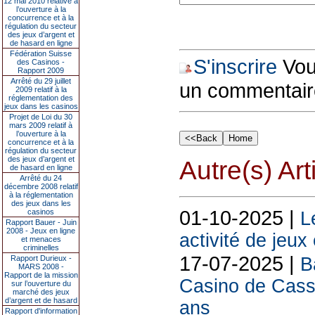
12 mai 2010 relative à
l’ouverture à la
concurrence et à la
régulation du secteur
des jeux d’argent et
de hasard en ligne
Fédération Suisse
S'inscrire
Vous
des Casinos -
Rapport 2009
Arrêté du 29 juillet
un commentair
2009 relatif à la
réglementation des
jeux dans les casinos
Projet de Loi du 30
mars 2009 relatif à
l’ouverture à la
concurrence et à la
régulation du secteur
des jeux d’argent et
Autre(s) Art
de hasard en ligne
Arrêté du 24
décembre 2008 relatif
à la réglementation
des jeux dans les
01-10-2025 |
casinos
L
Rapport Bauer - Juin
2008 - Jeux en ligne
activité de jeux
et menaces
criminelles
17-07-2025 |
Rapport Durieux -
B
MARS 2008 -
Rapport de la mission
Casino de Cassi
sur l’ouverture du
marché des jeux
d’argent et de hasard
ans
Rapport d'information