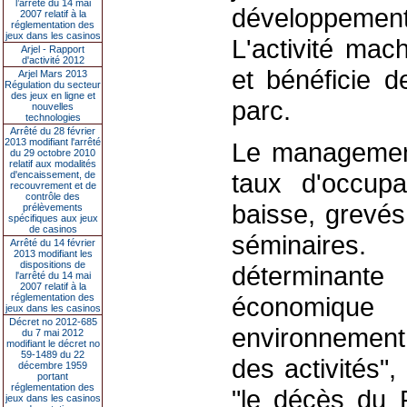
l’arrêté du 14 mai
développement 
2007 relatif à la
réglementation des
jeux dans les casinos
L'activité ma
Arjel - Rapport
d'activité 2012
et bénéficie d
Arjel Mars 2013
Régulation du secteur
des jeux en ligne et
parc.
nouvelles
technologies
Arrêté du 28 février
2013 modifiant l'arrêté
Le management
du 29 octobre 2010
relatif aux modalités
taux d'occupa
d'encaissement, de
recouvrement et de
contrôle des
baisse, grevés
prélèvements
spécifiques aux jeux
de casinos
séminaires.
Arrêté du 14 février
2013 modifiant les
dispositions de
déterminante 
l'arrêté du 14 mai
2007 relatif à la
réglementation des
économiqu
jeux dans les casinos
Décret no 2012-685
environnement 
du 7 mai 2012
modifiant le décret no
59-1489 du 22
des activités",
décembre 1959
portant
réglementation des
"le décès du P
jeux dans les casinos