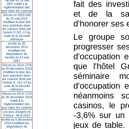
l’arrêté du 14 mai
fait des inve
2007 relatif à la
réglementation des
jeux dans les casinos
et de la sai
Décret no 2015-540
du 15 mai 2015
d'honorer ses
modifiant la liste des
jeux autorisés dans
les casinos fixée par
l’article D.321-13 du
Le groupe sou
code de la sécurité
intérieure
Arrêté du 30
progresser se
décembre 2014
modifiant les
d'occupation e
dispositions de
l’arrêté du 14 mai
2007
que l'hôtel G
Décret no 2014-1726
du 30 décembre 2014
modifiant la liste des
séminaire m
jeux autorisés dans
les casinos fixée par
l’article D. 321-13 du
d'occupation e
code de la sécurité
intérieure
néanmoins son
Décret no 2014-1724
du 30 décembre 2014
relatif à la
casinos, le p
réglementation des
jeux dans les casinos
Les jeux d’argent en
-3,6% sur un 
France - Avril 2014
Arrêté du 6 décembre
jeux de table.
2013 modifiant les
dispositions de