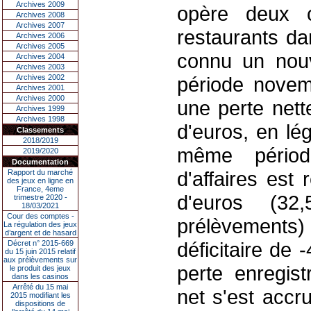
Archives 2009
opère deux c
Archives 2008
Archives 2007
restaurants da
Archives 2006
Archives 2005
connu un nouv
Archives 2004
Archives 2003
Archives 2002
période novemb
Archives 2001
Archives 2000
une perte nett
Archives 1999
Archives 1998
d'euros, en lé
Classements
2018/2019
même périod
2019/2020
Documentation
d'affaires est 
Rapport du marché
des jeux en ligne en
France, 4eme
d'euros (32
trimestre 2020 -
18/03/2021
Cour des comptes -
prélèvements) 
La régulation des jeux
d’argent et de hasard
déficitaire de 
Décret n° 2015-669
du 15 juin 2015 relatif
aux prélèvements sur
perte enregis
le produit des jeux
dans les casinos
Arrêté du 15 mai
net s'est accr
2015 modifiant les
dispositions de