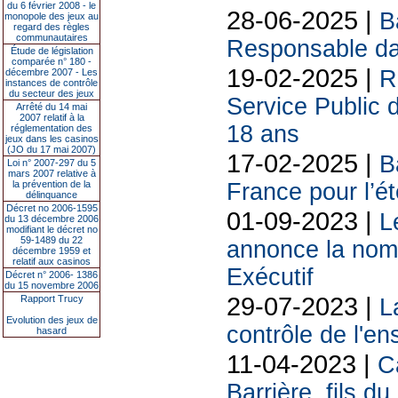
du 6 février 2008 - le
28-06-2025 |
B
monopole des jeux au
regard des règles
communautaires
Responsable da
Étude de législation
comparée n° 180 -
19-02-2025 |
R
décembre 2007 - Les
instances de contrôle
du secteur des jeux
Service Public 
Arrêté du 14 mai
2007 relatif à la
18 ans
réglementation des
jeux dans les casinos
(JO du 17 mai 2007)
17-02-2025 |
B
Loi n° 2007-297 du 5
mars 2007 relative à
la prévention de la
France pour l’é
délinquance
Décret no 2006-1595
01-09-2023 |
L
du 13 décembre 2006
modifiant le décret no
59-1489 du 22
annonce la nom
décembre 1959 et
relatif aux casinos
Exécutif
Décret n° 2006- 1386
du 15 novembre 2006
29-07-2023 |
Rapport Trucy
L
Evolution des jeux de
contrôle de l'e
hasard
11-04-2023 |
C
Barrière, fils 