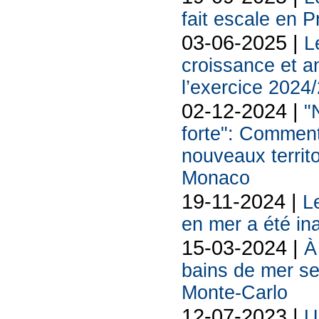
fait escale en P
03-06-2025 |
L
croissance et a
l’exercice 2024
02-12-2024 |
"
forte": Comment
nouveaux territo
Monaco
19-11-2024 |
L
en mer a été in
15-03-2024 |
À
bains de mer se
Monte-Carlo
12-07-2023 |
U