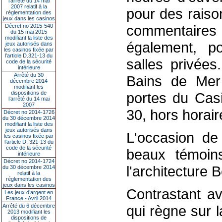
l’arrêté du 14 mai
2007 relatif à la
pour des raiso
réglementation des
jeux dans les casinos
commentaire
Décret no 2015-540
du 15 mai 2015
modifiant la liste des
également, po
jeux autorisés dans
les casinos fixée par
l’article D.321-13 du
salles privées
code de la sécurité
intérieure
Arrêté du 30
Bains de Mer 
décembre 2014
modifiant les
dispositions de
portes du Cas
l’arrêté du 14 mai
2007
30, hors horair
Décret no 2014-1726
du 30 décembre 2014
modifiant la liste des
jeux autorisés dans
L'occasion de
les casinos fixée par
l’article D. 321-13 du
code de la sécurité
beaux témoins
intérieure
Décret no 2014-1724
l'architecture 
du 30 décembre 2014
relatif à la
réglementation des
jeux dans les casinos
Contrastant ave
Les jeux d’argent en
France - Avril 2014
Arrêté du 6 décembre
qui règne sur l
2013 modifiant les
dispositions de