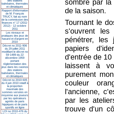
sombre par la d
des stations
balnéaires, thermales
et climatiques
de la saison.
Rapport d'information
de M. François
TRUCY, fait au nom
de la commission des
Tournant le do
finances n° 17 (2011-
2012) - 12 octobre
s'ouvrent les
2011
Les niveaux et
pratiques des jeux de
pénétrer, les 
hasard et d’argent en
2010
Décret no 2011-906
papiers d'ide
du 29 juillet 2011
modifiant le décret no
d'entrée de 10
59-1489 du 22
décembre 1959
portant
laissent à v
réglementation des
jeux dans les casinos
des stations
purement moné
balnéaires, thermales
et climatiques
Décret no 2010-605
couleur oran
du 4 juin 2010 relatif à
la proportion
l'ancienne, c'e
maximale des
sommes versées en
moyenne aux joueurs
par les atelie
par les opérateurs
agréés de paris
hippiques et de paris
trouve d'un cô
sportifs en ligne
LOI no 2010-476 du