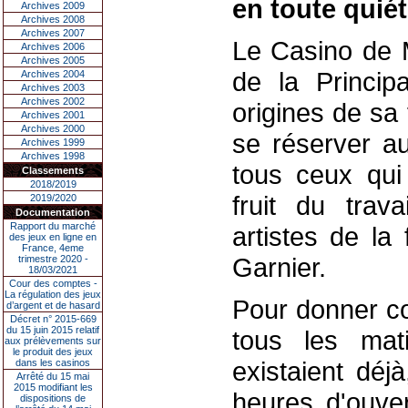
en toute quié
Archives 2009
Archives 2008
Archives 2007
Le Casino de M
Archives 2006
Archives 2005
de la Principa
Archives 2004
Archives 2003
Archives 2002
origines de sa 
Archives 2001
Archives 2000
se réserver au
Archives 1999
Archives 1998
tous ceux qui 
Classements
2018/2019
fruit du trava
2019/2020
Documentation
Rapport du marché
artistes de la
des jeux en ligne en
France, 4eme
Garnier.
trimestre 2020 -
18/03/2021
Cour des comptes -
La régulation des jeux
Pour donner co
d’argent et de hasard
Décret n° 2015-669
du 15 juin 2015 relatif
tous les mat
aux prélèvements sur
le produit des jeux
existaient déj
dans les casinos
Arrêté du 15 mai
2015 modifiant les
heures d'ouver
dispositions de