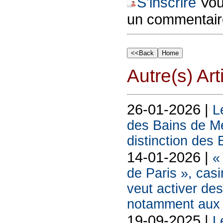
S'inscrire
Vous
un commentair
Autre(s) Art
26-01-2026 |
L
des Bains de Me
distinction de
14-01-2026 |
«
de Paris », cas
veut activer des
notamment aux 
19-09-2025 |
L