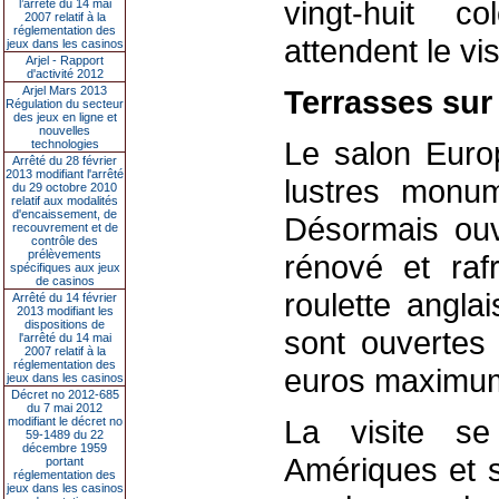
vingt-huit c
l’arrêté du 14 mai
2007 relatif à la
réglementation des
attendent le vis
jeux dans les casinos
Arjel - Rapport
d'activité 2012
Arjel Mars 2013
Terrasses sur
Régulation du secteur
des jeux en ligne et
nouvelles
Le salon Europ
technologies
Arrêté du 28 février
2013 modifiant l'arrêté
lustres monu
du 29 octobre 2010
relatif aux modalités
d'encaissement, de
Désormais ouve
recouvrement et de
contrôle des
prélèvements
rénové et rafr
spécifiques aux jeux
de casinos
roulette angla
Arrêté du 14 février
2013 modifiant les
dispositions de
sont ouvertes 
l'arrêté du 14 mai
2007 relatif à la
réglementation des
euros maximu
jeux dans les casinos
Décret no 2012-685
du 7 mai 2012
La visite se
modifiant le décret no
59-1489 du 22
décembre 1959
Amériques et 
portant
réglementation des
jeux dans les casinos