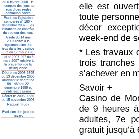
du 6 février 2008 - le
elle est ouver
monopole des jeux au
regard des règles
communautaires
toute personne 
Étude de législation
comparée n° 180 -
décor excepti
décembre 2007 - Les
instances de contrôle
du secteur des jeux
week-end de so
Arrêté du 14 mai
2007 relatif à la
réglementation des
jeux dans les casinos
* Les travaux 
(JO du 17 mai 2007)
Loi n° 2007-297 du 5
trois tranches
mars 2007 relative à
la prévention de la
délinquance
s'achever en m
Décret no 2006-1595
du 13 décembre 2006
modifiant le décret no
59-1489 du 22
Savoir +
décembre 1959 et
relatif aux casinos
Casino de Mont
Décret n° 2006- 1386
du 15 novembre 2006
Rapport Trucy
de 9 heures à 
Evolution des jeux de
hasard
adultes, 7e p
gratuit jusqu'à 