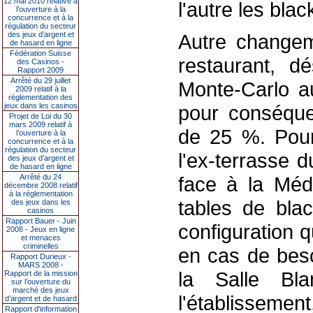
12 mai 2010 relative à
l'autre les bla
l’ouverture à la
concurrence et à la
régulation du secteur
des jeux d’argent et
Autre changem
de hasard en ligne
Fédération Suisse
restaurant, d
des Casinos -
Rapport 2009
Arrêté du 29 juillet
Monte-Carlo au
2009 relatif à la
réglementation des
jeux dans les casinos
pour conséque
Projet de Loi du 30
mars 2009 relatif à
de 25 %. Pour 
l’ouverture à la
concurrence et à la
régulation du secteur
l'ex-terrasse d
des jeux d’argent et
de hasard en ligne
Arrêté du 24
face à la Méd
décembre 2008 relatif
à la réglementation
tables de bla
des jeux dans les
casinos
Rapport Bauer - Juin
configuration q
2008 - Jeux en ligne
et menaces
criminelles
en cas de beso
Rapport Durieux -
MARS 2008 -
la Salle Bl
Rapport de la mission
sur l’ouverture du
marché des jeux
l'établissemen
d’argent et de hasard
Rapport d'information