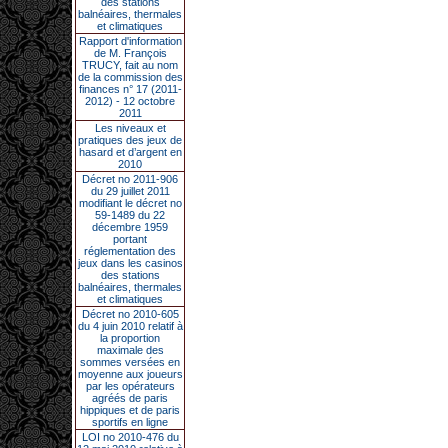
des stations
balnéaires, thermales
et climatiques
Rapport d'information
de M. François
TRUCY, fait au nom
de la commission des
finances n° 17 (2011-
2012) - 12 octobre
2011
Les niveaux et
pratiques des jeux de
hasard et d’argent en
2010
Décret no 2011-906
du 29 juillet 2011
modifiant le décret no
59-1489 du 22
décembre 1959
portant
réglementation des
jeux dans les casinos
des stations
balnéaires, thermales
et climatiques
Décret no 2010-605
du 4 juin 2010 relatif à
la proportion
maximale des
sommes versées en
moyenne aux joueurs
par les opérateurs
agréés de paris
hippiques et de paris
sportifs en ligne
LOI no 2010-476 du