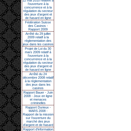
12 mai 2010 relative à
l’ouverture à la
concurrence et à la
régulation du secteur
des jeux d’argent et
de hasard en ligne
Fédération Suisse
des Casinos -
Rapport 2009
Arrêté du 29 juillet
2009 relatif à la
réglementation des
jeux dans les casinos
Projet de Loi du 30
mars 2009 relatif à
l’ouverture à la
concurrence et à la
régulation du secteur
des jeux d’argent et
de hasard en ligne
Arrêté du 24
décembre 2008 relatif
à la réglementation
des jeux dans les
casinos
Rapport Bauer - Juin
2008 - Jeux en ligne
et menaces
criminelles
Rapport Durieux -
MARS 2008 -
Rapport de la mission
sur l’ouverture du
marché des jeux
d’argent et de hasard
Rapport d'information