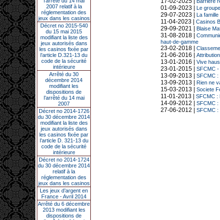
l’arrêté du 14 mai
17-02-2025 |
Barrière 
2007 relatif à la
01-09-2023 |
Le groupe
réglementation des
29-07-2023 |
La famille
jeux dans les casinos
11-04-2023 |
Casinos Ba
Décret no 2015-540
29-09-2021 |
Blaise Ma
du 15 mai 2015
31-08-2018 |
Communiqué
modifiant la liste des
haut-de-gamme
jeux autorisés dans
23-02-2018 |
Classemen
les casinos fixée par
21-06-2016 |
l’article D.321-13 du
Attributio
code de la sécurité
13-01-2016 |
Vive haus
intérieure
23-01-2015 |
SFCMC - S
Arrêté du 30
13-09-2013 |
SFCMC : l
décembre 2014
13-09-2013 |
Rien ne v
modifiant les
15-03-2013 |
Societe F
dispositions de
11-01-2013 |
SFCMC : le
l’arrêté du 14 mai
14-09-2012 |
SFCMC : p
2007
27-06-2012 |
SFCMC : l
Décret no 2014-1726
du 30 décembre 2014
modifiant la liste des
jeux autorisés dans
les casinos fixée par
l’article D. 321-13 du
code de la sécurité
intérieure
Décret no 2014-1724
du 30 décembre 2014
relatif à la
réglementation des
jeux dans les casinos
Les jeux d’argent en
France - Avril 2014
Arrêté du 6 décembre
2013 modifiant les
dispositions de