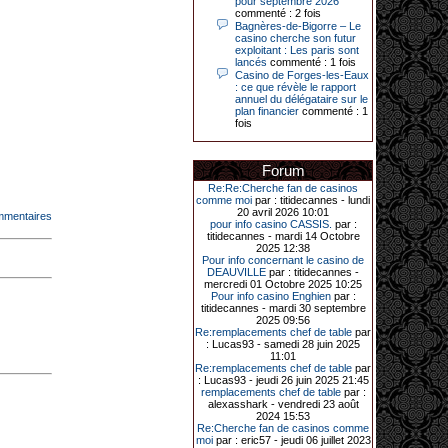
pour septembre 2026
Le plus gros gain gagné depuis plus
commenté : 2 fois
de 20 ans dans l’établissement.
Bagnères-de-Bigorre – Le
casino cherche son futur
exploitant : Les paris sont
lancés
commenté : 1 fois
31-03-2026|
Casino de Forges-les-Eaux
: ce que révèle le rapport
Série de jackpots au casino JOA de
annuel du délégataire sur le
Gujan-Mestras : ce mois de mars a
plan financier
commenté : 1
été fructueux pour quelques
fois
joueurs. D’abord avec 44 207 euros
remportés le dimanche 22 mars sur
une machine à sous pour une mise
Forum
initiale de 5,28 €. Puis quelques
jours plus tard, le vendredi 27 mars,
Re:Re:Cherche fan de casinos
un joueur a décroché 12 086 euros
comme moi
par : titidecannes - lundi
sur une autre machine à sous.
20 avril 2026 10:01
mmentaires
pour info casino CASSIS.
par :
Enfin, troisième et dernier jackpot,
titidecannes - mardi 14 Octobre
record cette fois-ci, le samedi 28
2025 12:38
mars dernier. Quelque 111 322
Pour info concernant le casino de
euros ont été remportés sur la table
DEAUVILLE
par : titidecannes -
d’Ultimate Texas Hold’em Poker,
mercredi 01 Octobre 2025 10:25
grâce à une mise de 5 euros sur la
Pour info casino Enghien
par :
case bonus et une quinte flush
titidecannes - mardi 30 septembre
royale. Ces gains ont été annoncés
2025 09:56
dans un communiqué diffusé par le
Re:remplacements chef de table
par
casino ce lundi 30 mars en soirée.
: Lucas93 - samedi 28 juin 2025
11:01
Re:remplacements chef de table
par
: Lucas93 - jeudi 26 juin 2025 21:45
remplacements chef de table
par :
11-01-2026|
alexasshark - vendredi 23 août
2024 15:53
Dimanche 11 janvier, en soirée, une
Re:Cherche fan de casinos comme
cliente retraitée de 78 ans, habitant
moi
par : eric57 - jeudi 06 juillet 2023
Trémuson, a eu l’énorme surprise