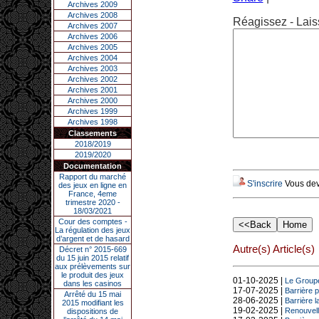
Archives 2009
Archives 2008
Réagissez - Lais
Archives 2007
Archives 2006
Archives 2005
Archives 2004
Archives 2003
Archives 2002
Archives 2001
Archives 2000
Archives 1999
Archives 1998
Classements
2018/2019
2019/2020
Documentation
Rapport du marché
S'inscrire
Vous deve
des jeux en ligne en
France, 4eme
trimestre 2020 -
18/03/2021
Cour des comptes -
La régulation des jeux
d’argent et de hasard
Autre(s) Article(s)
Décret n° 2015-669
du 15 juin 2015 relatif
aux prélèvements sur
le produit des jeux
01-10-2025 |
Le Groupe 
dans les casinos
17-07-2025 |
Barrière p
Arrêté du 15 mai
28-06-2025 |
Barrière 
2015 modifiant les
19-02-2025 |
Renouvell
dispositions de