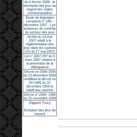
du 6 février 2008 - le
monopole des jeux au
regard des règles
communautaires
Étude de législation
comparée n° 180 -
décembre 2007 - Les
instances de contrôle
du secteur des jeux
Arrêté du 14 mai
2007 relatif à la
réglementation des
jeux dans les casinos
(JO du 17 mai 2007)
Loi n° 2007-297 du 5
mars 2007 relative à
la prévention de la
délinquance
Décret no 2006-1595
du 13 décembre 2006
modifiant le décret no
59-1489 du 22
décembre 1959 et
relatif aux casinos
Décret n° 2006- 1386
du 15 novembre 2006
Rapport Trucy
Evolution des jeux de
hasard