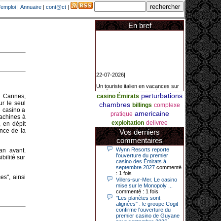
'emploi
|
Annuaire
|
cont@ct
|
En bref
22-07-2026|
Un touriste italien en vacances sur
la Côte d’Azur a remporté un
jackpot exceptionnel de 84.631
perturbations
à Cannes,
casino Émirats
euros dans la nuit de samedi à
ur le seul
chambres
billings
complexe
dimanche au Casino Barrière Le
é casino a
Croisette à Cannes. Il s’agit d’un
americaine
pratique
machines à
nouveau record de gains de l’année
exploitation
delivree
, en dépit
2026 pour cet établissement.
ence de la
Vos derniers
commentaires
Wynn Resorts reporte
an avant.
14-04-2026|
l’ouverture du premier
bilité sur
casino des Émirats à
Dimanche 12 avril 2026, cette date
septembre 2027
commenté
restera gravée dans la mémoire de
: 1 fois
ce joueur du casino de Saint-Quay-
es", ainsi
Villers-sur-Mer. Le casino
Portrieux (Côtes-d’Armor).
mise sur le Monopoly ...
commenté : 1 fois
Ce quinquagénaire, habitant Plouha
"Les planètes sont
mais souhaitant garder l’anonymat,
alignées" : le groupe Cogit
a eu l’énorme surprise de décrocher
confirme l'ouverture du
un jackpot record de 82 426 €.
premier casino de Guyane