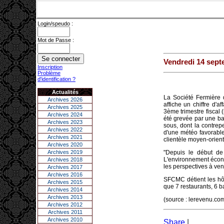
Login/speudo :
Mot de Passe :
Vendredi 14 sept
Inscription
Problème
d'identification ?
Actualités
La Société Fermière
Archives 2026
affiche un chiffre d'a
Archives 2025
3ème trimestre fiscal 
Archives 2024
été grevée par une ba
Archives 2023
sous, dont la contrep
Archives 2022
d'une météo favorable,
Archives 2021
clientèle moyen-orienta
Archives 2020
Archives 2019
"Depuis le début de
L'environnement économ
Archives 2018
les perspectives à ven
Archives 2017
Archives 2016
SFCMC détient les hôte
Archives 2015
que 7 restaurants, 6 b
Archives 2014
Archives 2013
(source : lerevenu.co
Archives 2012
Archives 2011
Archives 2010
Share
|