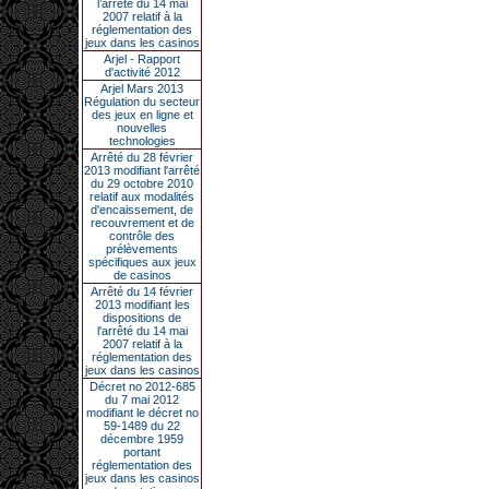
l’arrêté du 14 mai
2007 relatif à la
réglementation des
jeux dans les casinos
Arjel - Rapport
d'activité 2012
Arjel Mars 2013
Régulation du secteur
des jeux en ligne et
nouvelles
technologies
Arrêté du 28 février
2013 modifiant l'arrêté
du 29 octobre 2010
relatif aux modalités
d'encaissement, de
recouvrement et de
contrôle des
prélèvements
spécifiques aux jeux
de casinos
Arrêté du 14 février
2013 modifiant les
dispositions de
l'arrêté du 14 mai
2007 relatif à la
réglementation des
jeux dans les casinos
Décret no 2012-685
du 7 mai 2012
modifiant le décret no
59-1489 du 22
décembre 1959
portant
réglementation des
jeux dans les casinos