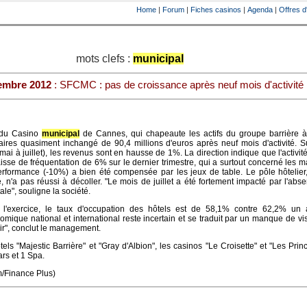
Home
|
Forum
|
Fiches casinos
|
Agenda
|
Offres d
mots clefs :
municipal
embre 2012
: SFCMC : pas de croissance après neuf mois d'activité
 du Casino
municipal
de Cannes, qui chapeaute les actifs du groupe barrière 
ffaires quasiment inchangé de 90,4 millions d'euros après neuf mois d'activité. S
(mai à juillet), les revenus sont en hausse de 1%. La direction indique que l'activit
isse de fréquentation de 6% sur le dernier trimestre, qui a surtout concerné les 
erformance (-10%) a bien été compensée par les jeux de table. Le pôle hôtelier
 n'a pas réussi à décoller. "Le mois de juillet a été fortement impacté par l'abs
le", souligne la société.
 l'exercice, le taux d'occupation des hôtels est de 58,1% contre 62,2% un 
ique national et international reste incertain et se traduit par un manque de visi
ir", conclut le management.
ls "Majestic Barrière" et "Gray d'Albion", les casinos "Le Croisette" et "Les Princ
ars et 1 Spa.
m/Finance Plus)