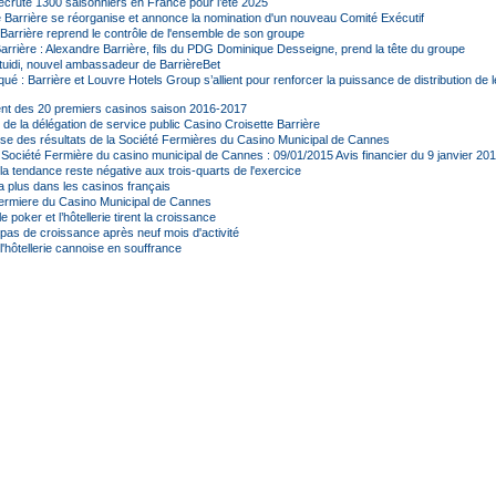
recrute 1300 saisonniers en France pour l’été 2025
 Barrière se réorganise et annonce la nomination d'un nouveau Comité Exécutif
 Barrière reprend le contrôle de l'ensemble de son groupe
rrière : Alexandre Barrière, fils du PDG Dominique Desseigne, prend la tête du groupe
tuidi, nouvel ambassadeur de BarrièreBet
 : Barrière et Louvre Hotels Group s’allient pour renforcer la puissance de distribution de l
t des 20 premiers casinos saison 2016-2017
n de la délégation de service public Casino Croisette Barrière
se des résultats de la Société Fermières du Casino Municipal de Cannes
ociété Fermière du casino municipal de Cannes : 09/01/2015 Avis financier du 9 janvier 20
a tendance reste négative aux trois-quarts de l'exercice
a plus dans les casinos français
ermiere du Casino Municipal de Cannes
 poker et l’hôtellerie tirent la croissance
as de croissance après neuf mois d'activité
'hôtellerie cannoise en souffrance