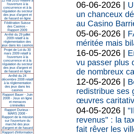
12 mai 2010 relative à
06-06-2026 |
U
l’ouverture à la
concurrence et à la
régulation du secteur
un chanceux déc
des jeux d’argent et
de hasard en ligne
au Casino Barr
Fédération Suisse
des Casinos -
Rapport 2009
05-06-2026 |
F
Arrêté du 29 juillet
2009 relatif à la
méritée mais bil
réglementation des
jeux dans les casinos
16-05-2026 |
Projet de Loi du 30
E
mars 2009 relatif à
l’ouverture à la
vu passer plus d
concurrence et à la
régulation du secteur
des jeux d’argent et
de nombreux cad
de hasard en ligne
Arrêté du 24
12-05-2026 |
B
décembre 2008 relatif
à la réglementation
des jeux dans les
redistribue ses
casinos
Rapport Bauer - Juin
œuvres caritati
2008 - Jeux en ligne
et menaces
criminelles
04-05-2026 |
"
Rapport Durieux -
MARS 2008 -
Rapport de la mission
revenus" : la ta
sur l’ouverture du
marché des jeux
fait rêver les v
d’argent et de hasard
Rapport d'information