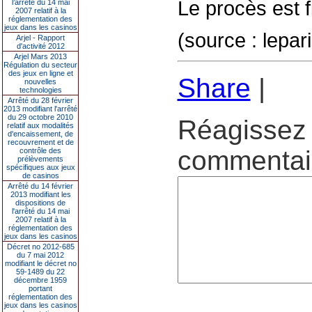
Le procès est 
l’arrêté du 14 mai
2007 relatif à la
réglementation des
jeux dans les casinos
(source : lepari
Arjel - Rapport
d'activité 2012
Arjel Mars 2013
Régulation du secteur
des jeux en ligne et
Share
|
nouvelles
technologies
Arrêté du 28 février
2013 modifiant l'arrêté
du 29 octobre 2010
Réagissez 
relatif aux modalités
d'encaissement, de
recouvrement et de
commentair
contrôle des
prélèvements
spécifiques aux jeux
de casinos
Arrêté du 14 février
2013 modifiant les
dispositions de
l'arrêté du 14 mai
2007 relatif à la
réglementation des
jeux dans les casinos
Décret no 2012-685
du 7 mai 2012
modifiant le décret no
59-1489 du 22
décembre 1959
portant
réglementation des
jeux dans les casinos