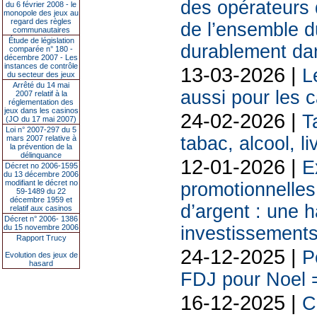
des opérateurs d
du 6 février 2008 - le
monopole des jeux au
regard des règles
de l’ensemble d
communautaires
Étude de législation
durablement da
comparée n° 180 -
décembre 2007 - Les
instances de contrôle
13-03-2026 |
L
du secteur des jeux
Arrêté du 14 mai
aussi pour les 
2007 relatif à la
réglementation des
jeux dans les casinos
24-02-2026 |
T
(JO du 17 mai 2007)
Loi n° 2007-297 du 5
tabac, alcool, liv
mars 2007 relative à
la prévention de la
délinquance
12-01-2026 |
E
Décret no 2006-1595
du 13 décembre 2006
modifiant le décret no
promotionnelles
59-1489 du 22
décembre 1959 et
d’argent : une h
relatif aux casinos
Décret n° 2006- 1386
du 15 novembre 2006
investissements
Rapport Trucy
24-12-2025 |
P
Evolution des jeux de
hasard
FDJ pour Noel =
16-12-2025 |
C