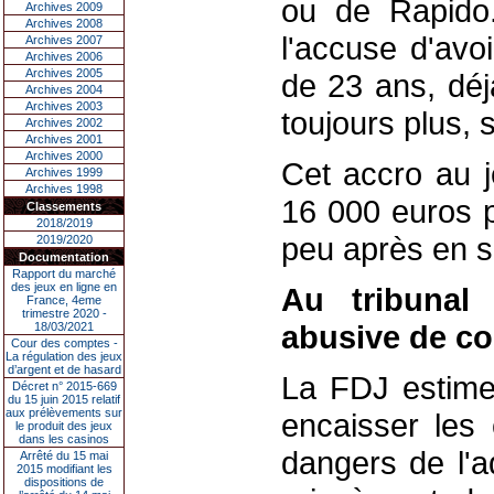
ou de Rapido.
Archives 2009
Archives 2008
l'accuse d'avo
Archives 2007
Archives 2006
Archives 2005
de 23 ans, déj
Archives 2004
Archives 2003
toujours plus, s
Archives 2002
Archives 2001
Archives 2000
Cet accro au j
Archives 1999
Archives 1998
16 000 euros p
Classements
2018/2019
peu après en se
2019/2020
Documentation
Rapport du marché
des jeux en ligne en
Au tribunal
France, 4eme
trimestre 2020 -
abusive de co
18/03/2021
Cour des comptes -
La régulation des jeux
d’argent et de hasard
La FDJ estime 
Décret n° 2015-669
du 15 juin 2015 relatif
aux prélèvements sur
encaisser les
le produit des jeux
dans les casinos
dangers de l'ad
Arrêté du 15 mai
2015 modifiant les
dispositions de