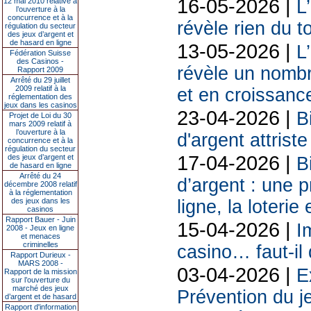
16-05-2026 |
12 mai 2010 relative à
L
l’ouverture à la
concurrence et à la
révèle rien du 
régulation du secteur
des jeux d’argent et
de hasard en ligne
13-05-2026 |
L
Fédération Suisse
des Casinos -
révèle un nombr
Rapport 2009
Arrêté du 29 juillet
2009 relatif à la
et en croissanc
réglementation des
jeux dans les casinos
23-04-2026 |
B
Projet de Loi du 30
mars 2009 relatif à
l’ouverture à la
d'argent attriste
concurrence et à la
régulation du secteur
17-04-2026 |
des jeux d’argent et
B
de hasard en ligne
Arrêté du 24
d’argent : une 
décembre 2008 relatif
à la réglementation
des jeux dans les
ligne, la loterie
casinos
Rapport Bauer - Juin
15-04-2026 |
I
2008 - Jeux en ligne
et menaces
criminelles
casino… faut-il 
Rapport Durieux -
MARS 2008 -
03-04-2026 |
E
Rapport de la mission
sur l’ouverture du
marché des jeux
Prévention du j
d’argent et de hasard
Rapport d'information