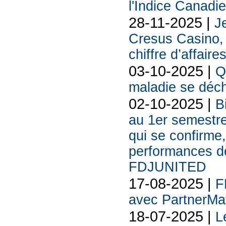
l'Indice Canadi
28-11-2025 |
Je
Cresus Casino, l
chiffre d’affaire
03-10-2025 |
Q
maladie se déch
02-10-2025 |
B
au 1er semestr
qui se confirme,
performances des
FDJUNITED
17-08-2025 |
F
avec PartnerMat
18-07-2025 |
L