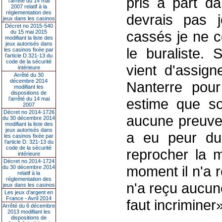
pris à part d
l’arrêté du 14 mai
2007 relatif à la
réglementation des
devrais pas j
jeux dans les casinos
Décret no 2015-540
cassés je ne c
du 15 mai 2015
modifiant la liste des
jeux autorisés dans
le buraliste.
les casinos fixée par
l’article D.321-13 du
code de la sécurité
vient d'assign
intérieure
Arrêté du 30
décembre 2014
Nanterre pour
modifiant les
dispositions de
l’arrêté du 14 mai
estime que so
2007
Décret no 2014-1726
aucune preuve
du 30 décembre 2014
modifiant la liste des
jeux autorisés dans
a eu peur du 
les casinos fixée par
l’article D. 321-13 du
code de la sécurité
reprocher la 
intérieure
Décret no 2014-1724
moment il n'a 
du 30 décembre 2014
relatif à la
réglementation des
n'a reçu aucune
jeux dans les casinos
Les jeux d’argent en
France - Avril 2014
faut incriminer»
Arrêté du 6 décembre
2013 modifiant les
dispositions de