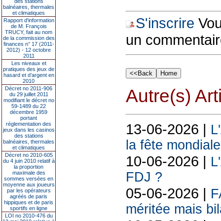
des stations
balnéaires, thermales
et climatiques
S'inscrire
Vous
Rapport d'information
de M. François
TRUCY, fait au nom
un commentair
de la commission des
finances n° 17 (2011-
2012) - 12 octobre
2011
Les niveaux et
pratiques des jeux de
hasard et d’argent en
2010
Décret no 2011-906
Autre(s) Art
du 29 juillet 2011
modifiant le décret no
59-1489 du 22
décembre 1959
portant
réglementation des
13-06-2026 |
L
jeux dans les casinos
des stations
la fête mondiale
balnéaires, thermales
et climatiques
Décret no 2010-605
10-06-2026 |
L
du 4 juin 2010 relatif à
la proportion
maximale des
FDJ ?
sommes versées en
moyenne aux joueurs
05-06-2026 |
F
par les opérateurs
agréés de paris
hippiques et de paris
méritée mais bil
sportifs en ligne
LOI no 2010-476 du