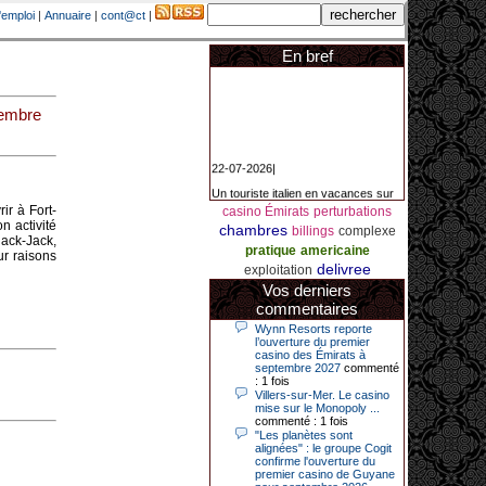
'emploi
|
Annuaire
|
cont@ct
|
En bref
tembre
22-07-2026|
Un touriste italien en vacances sur
la Côte d’Azur a remporté un
ir à Fort-
jackpot exceptionnel de 84.631
casino Émirats
perturbations
euros dans la nuit de samedi à
 activité
chambres
billings
complexe
dimanche au Casino Barrière Le
lack-Jack,
Croisette à Cannes. Il s’agit d’un
pratique
americaine
ur raisons
nouveau record de gains de l’année
delivree
exploitation
2026 pour cet établissement.
Vos derniers
commentaires
Wynn Resorts reporte
14-04-2026|
l’ouverture du premier
casino des Émirats à
Dimanche 12 avril 2026, cette date
septembre 2027
commenté
restera gravée dans la mémoire de
: 1 fois
ce joueur du casino de Saint-Quay-
Villers-sur-Mer. Le casino
Portrieux (Côtes-d’Armor).
mise sur le Monopoly ...
commenté : 1 fois
Ce quinquagénaire, habitant Plouha
"Les planètes sont
mais souhaitant garder l’anonymat,
alignées" : le groupe Cogit
a eu l’énorme surprise de décrocher
confirme l'ouverture du
un jackpot record de 82 426 €.
premier casino de Guyane