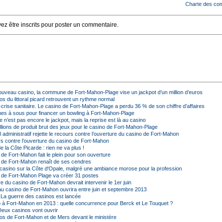
Charte des co
z être inscrits pour poster un commentaire.
ouveau casino, la commune de Fort-Mahon-Plage vise un jackpot d’un million d’euros
s du littoral picard retrouvent un rythme normal
-crise sanitaire. Le casino de Fort-Mahon-Plage a perdu 36 % de son chiffre d’affaires
es à sous pour financer un bowling à Fort-Mahon-Plage
 n’est pas encore le jackpot, mais la reprise est là au casino
llions de produit brut des jeux pour le casino de Fort-Mahon-Plage
l administratif rejette le recours contre l’ouverture du casino de Fort-Mahon
s contre l’ouverture du casino de Fort-Mahon
 la Côte Picarde : rien ne va plus !
de Fort-Mahon fait le plein pour son ouverture
 de Fort-Mahon renaît de ses cendres
asino sur la Côte d'Opale, malgré une ambiance morose pour la profession
 de Fort-Mahon Plage va créer 31 postes
e du casino de Fort-Mahon devrait intervenir le 1er juin
u casino de Fort-Mahon ouvrira entre juin et septembre 2013
- La guerre des casinos est lancée
 à Fort-Mahon en 2013 : quelle concurrence pour Berck et Le Touquet ?
ux casinos vont ouvrir
os de Fort-Mahon et de Mers devant le ministère