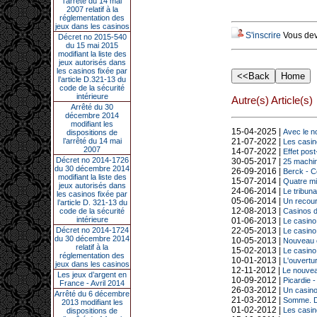
l’arrêté du 14 mai
2007 relatif à la
réglementation des
jeux dans les casinos
S'inscrire
Vous deve
Décret no 2015-540
du 15 mai 2015
modifiant la liste des
jeux autorisés dans
les casinos fixée par
l’article D.321-13 du
code de la sécurité
intérieure
Autre(s) Article(s)
Arrêté du 30
décembre 2014
modifiant les
15-04-2025 |
Avec le n
dispositions de
l’arrêté du 14 mai
21-07-2022 |
Les casino
2007
14-07-2022 |
Effet post
Décret no 2014-1726
30-05-2017 |
25 machin
du 30 décembre 2014
26-09-2016 |
Berck - Ce
modifiant la liste des
15-07-2014 |
Quatre mi
jeux autorisés dans
24-06-2014 |
Le tribuna
les casinos fixée par
05-06-2014 |
Un recour
l’article D. 321-13 du
12-08-2013 |
code de la sécurité
Casinos de
intérieure
01-06-2013 |
Le casino 
Décret no 2014-1724
22-05-2013 |
Le casino
du 30 décembre 2014
10-05-2013 |
Nouveau c
relatif à la
15-02-2013 |
Le casino
réglementation des
10-01-2013 |
L'ouvertur
jeux dans les casinos
12-11-2012 |
Le nouvea
Les jeux d’argent en
10-09-2012 |
Picardie 
France - Avril 2014
26-03-2012 |
Un casino
Arrêté du 6 décembre
21-03-2012 |
Somme. De
2013 modifiant les
01-02-2012 |
Les casin
dispositions de