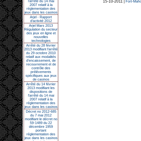
l’arrêté du 14 mai
15-10-2011 |
Fort-Mahon
2007 relatif à la
réglementation des
jeux dans les casinos
Arjel - Rapport
d'activité 2012
Arjel Mars 2013
Régulation du secteur
des jeux en ligne et
nouvelles
technologies
Arrêté du 28 février
2013 modifiant l'arrêté
du 29 octobre 2010
relatif aux modalités
d'encaissement, de
recouvrement et de
contrôle des
prélèvements
spécifiques aux jeux
de casinos
Arrêté du 14 février
2013 modifiant les
dispositions de
l'arrêté du 14 mai
2007 relatif à la
réglementation des
jeux dans les casinos
Décret no 2012-685
du 7 mai 2012
modifiant le décret no
59-1489 du 22
décembre 1959
portant
réglementation des
jeux dans les casinos