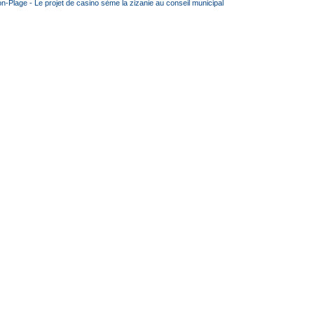
-Plage - Le projet de casino sème la zizanie au conseil municipal