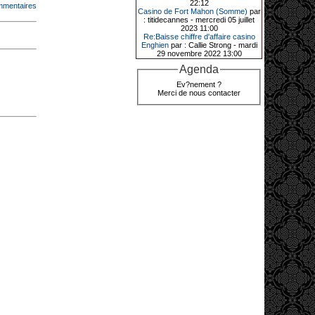
22:12
mmentaires
de décrocher un méga jackpot.
Casino de Fort Mahon (Somme)
par
: titidecannes - mercredi 05 juillet
Elle n’a misé que 88 centimes sur
2023 11:00
une machine à sous et a remporté
Re:Baisse chiffre d'affaire casino
4_ 239 €?!
Enghien
par : Callie Strong - mardi
29 novembre 2022 13:00
Agenda
10-01-2026|
Ev?nement ?
Merci de nous contacter
Au « Kasino » de Fréhel, une
vacancière a décroché le jackpot
en misant seulement 68
centimes. Elle remporte plus de
44 640 € grâce à la machine à
sous « Jin Ji Bao Xi ».
En ce début d’année 2026, le plus
gros jackpot du « Kasino » de
Fréhel a été décroché. Samedi 10
janvier en début de soirée,
l’heureuse gagnante, qui souhaite
garder l’anonymat, a remporté plus
de 44 640 € sur la machine à sous «
Jin Ji Bao Xi », installée en février
2025. La cliente, en vacances dans
la région, a misé 0,68 € avant de
remporter la somme. Un membre du
comité de direction, Flavie Jehan, lui
a remis le gain.