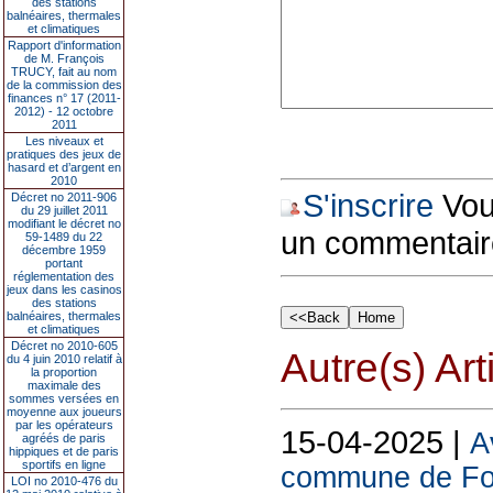
des stations
balnéaires, thermales
et climatiques
Rapport d'information
de M. François
TRUCY, fait au nom
de la commission des
finances n° 17 (2011-
2012) - 12 octobre
2011
Les niveaux et
pratiques des jeux de
hasard et d’argent en
2010
S'inscrire
Vous
Décret no 2011-906
du 29 juillet 2011
modifiant le décret no
un commentair
59-1489 du 22
décembre 1959
portant
réglementation des
jeux dans les casinos
des stations
balnéaires, thermales
et climatiques
Décret no 2010-605
Autre(s) Art
du 4 juin 2010 relatif à
la proportion
maximale des
sommes versées en
moyenne aux joueurs
par les opérateurs
15-04-2025 |
A
agréés de paris
hippiques et de paris
sportifs en ligne
commune de For
LOI no 2010-476 du