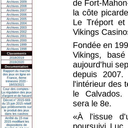
de Fort-Mahon-
Archives 2009
Archives 2008
la côte picard
Archives 2007
Archives 2006
Archives 2005
Le Tréport et
Archives 2004
Archives 2003
Vikings Casino
Archives 2002
Archives 2001
Archives 2000
Fondée en 1998
Archives 1999
Archives 1998
Vikings, basé
Classements
2018/2019
aujourd'hui se
2019/2020
Documentation
Rapport du marché
depuis 2007.
des jeux en ligne en
France, 4eme
l'intérieur des
trimestre 2020 -
18/03/2021
Cour des comptes -
le Calvados. 
La régulation des jeux
d’argent et de hasard
Décret n° 2015-669
sera le 8e.
du 15 juin 2015 relatif
aux prélèvements sur
le produit des jeux
«À l'issue d'
dans les casinos
Arrêté du 15 mai
2015 modifiant les
poursuivi Luc
dispositions de