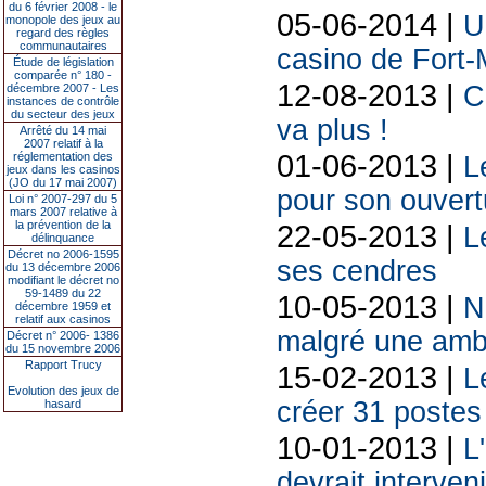
du 6 février 2008 - le
05-06-2014 |
U
monopole des jeux au
regard des règles
communautaires
casino de Fort
Étude de législation
comparée n° 180 -
12-08-2013 |
C
décembre 2007 - Les
instances de contrôle
du secteur des jeux
va plus !
Arrêté du 14 mai
2007 relatif à la
01-06-2013 |
réglementation des
L
jeux dans les casinos
(JO du 17 mai 2007)
pour son ouvert
Loi n° 2007-297 du 5
mars 2007 relative à
la prévention de la
22-05-2013 |
L
délinquance
Décret no 2006-1595
ses cendres
du 13 décembre 2006
modifiant le décret no
59-1489 du 22
10-05-2013 |
N
décembre 1959 et
relatif aux casinos
malgré une amb
Décret n° 2006- 1386
du 15 novembre 2006
Rapport Trucy
15-02-2013 |
L
Evolution des jeux de
créer 31 postes
hasard
10-01-2013 |
L
devrait interveni