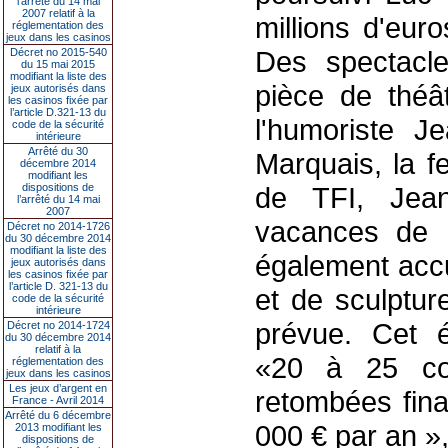
l’arrêté du 14 mai
2007 relatif à la
millions d'eur
réglementation des
jeux dans les casinos
Des spectacl
Décret no 2015-540
du 15 mai 2015
modifiant la liste des
pièce de théât
jeux autorisés dans
les casinos fixée par
l’article D.321-13 du
l'humoriste J
code de la sécurité
intérieure
Arrêté du 30
Marquais, la f
décembre 2014
modifiant les
dispositions de
de TFI, Jean
l’arrêté du 14 mai
2007
vacances de N
Décret no 2014-1726
du 30 décembre 2014
modifiant la liste des
également accu
jeux autorisés dans
les casinos fixée par
l’article D. 321-13 du
et de sculptur
code de la sécurité
intérieure
prévue. Cet é
Décret no 2014-1724
du 30 décembre 2014
relatif à la
«20 à 25 col
réglementation des
jeux dans les casinos
Les jeux d’argent en
retombées fina
France - Avril 2014
Arrêté du 6 décembre
000 € par an »
2013 modifiant les
dispositions de