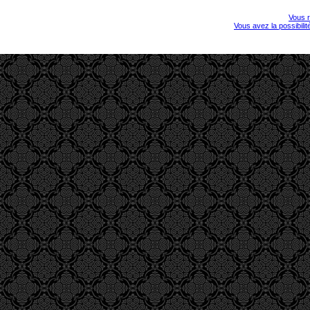
Vous r
Vous avez la possibili