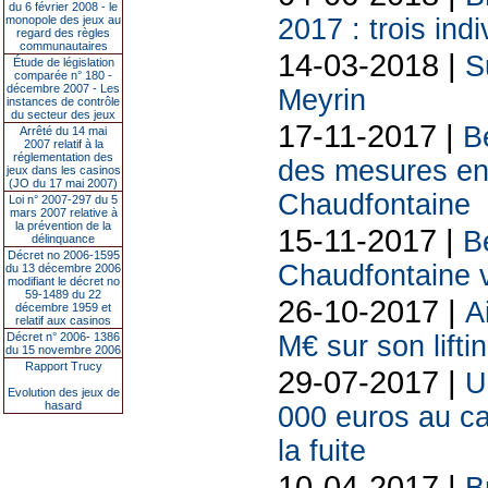
du 6 février 2008 - le
monopole des jeux au
2017 : trois indi
regard des règles
communautaires
14-03-2018 |
S
Étude de législation
comparée n° 180 -
décembre 2007 - Les
Meyrin
instances de contrôle
du secteur des jeux
17-11-2017 |
B
Arrêté du 14 mai
2007 relatif à la
réglementation des
des mesures en 
jeux dans les casinos
(JO du 17 mai 2007)
Chaudfontaine
Loi n° 2007-297 du 5
mars 2007 relative à
la prévention de la
15-11-2017 |
B
délinquance
Décret no 2006-1595
Chaudfontaine v
du 13 décembre 2006
modifiant le décret no
59-1489 du 22
26-10-2017 |
A
décembre 1959 et
relatif aux casinos
Décret n° 2006- 1386
M€ sur son lifti
du 15 novembre 2006
Rapport Trucy
29-07-2017 |
U
Evolution des jeux de
hasard
000 euros au ca
la fuite
10-04-2017 |