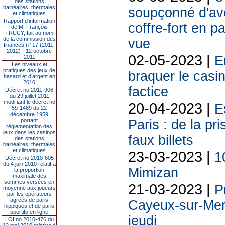
des stations
balnéaires, thermales
soupçonné d'avo
et climatiques
Rapport d'information
coffre-fort en p
de M. François
TRUCY, fait au nom
de la commission des
vue
finances n° 17 (2011-
2012) - 12 octobre
02-05-2023 |
E
2011
Les niveaux et
pratiques des jeux de
braquer le casi
hasard et d’argent en
2010
factice
Décret no 2011-906
du 29 juillet 2011
modifiant le décret no
20-04-2023 |
E
59-1489 du 22
décembre 1959
portant
Paris : de la pr
réglementation des
jeux dans les casinos
faux billets
des stations
balnéaires, thermales
et climatiques
23-03-2023 |
1
Décret no 2010-605
du 4 juin 2010 relatif à
Mimizan
la proportion
maximale des
sommes versées en
21-03-2023 |
P
moyenne aux joueurs
par les opérateurs
agréés de paris
Cayeux-sur-Mer 
hippiques et de paris
sportifs en ligne
jeudi
LOI no 2010-476 du