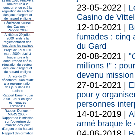
12 mai 2010 relative à
l’ouverture à la
23-05-2022 |
L
concurrence et à la
régulation du secteur
Casino de Vittel
des jeux d’argent et
de hasard en ligne
Fédération Suisse
12-10-2021 |
B
des Casinos -
Rapport 2009
fumades : cinq 
Arrêté du 29 juillet
2009 relatif à la
réglementation des
du Gard
jeux dans les casinos
Projet de Loi du 30
20-08-2021 |
mars 2009 relatif à
"C
l’ouverture à la
concurrence et à la
millions !" : po
régulation du secteur
des jeux d’argent et
de hasard en ligne
devenu mission
Arrêté du 24
décembre 2008 relatif
27-01-2021 |
E
à la réglementation
des jeux dans les
casinos
pour y organiser
Rapport Bauer - Juin
2008 - Jeux en ligne
personnes inter
et menaces
criminelles
Rapport Durieux -
14-01-2019 |
A
MARS 2008 -
Rapport de la mission
armé braque le
sur l’ouverture du
marché des jeux
d’argent et de hasard
04-06-2018 |
B
Rapport d'information