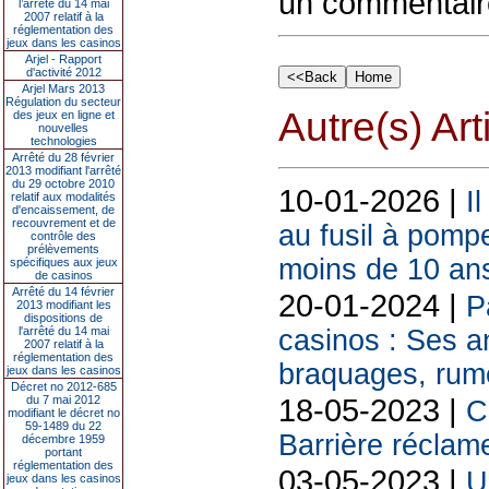
un commentair
l’arrêté du 14 mai
2007 relatif à la
réglementation des
jeux dans les casinos
Arjel - Rapport
d'activité 2012
Arjel Mars 2013
Régulation du secteur
Autre(s) Art
des jeux en ligne et
nouvelles
technologies
Arrêté du 28 février
2013 modifiant l'arrêté
du 29 octobre 2010
10-01-2026 |
I
relatif aux modalités
d'encaissement, de
recouvrement et de
au fusil à pomp
contrôle des
prélèvements
moins de 10 an
spécifiques aux jeux
de casinos
Arrêté du 14 février
20-01-2024 |
P
2013 modifiant les
dispositions de
l'arrêté du 14 mai
casinos : Ses a
2007 relatif à la
réglementation des
braquages, rum
jeux dans les casinos
Décret no 2012-685
18-05-2023 |
du 7 mai 2012
C
modifiant le décret no
59-1489 du 22
Barrière réclame
décembre 1959
portant
réglementation des
03-05-2023 |
U
jeux dans les casinos