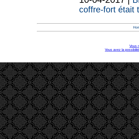
B
coffre-fort était
Ho
Vous r
Vous avez la possibili