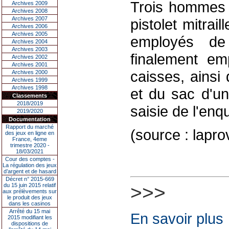
Trois hommes 
Archives 2009
Archives 2008
Archives 2007
pistolet mitrai
Archives 2006
Archives 2005
employés de 
Archives 2004
Archives 2003
finalement em
Archives 2002
Archives 2001
caisses, ainsi 
Archives 2000
Archives 1999
Archives 1998
et du sac d'une
Classements
2018/2019
saisie de l'enq
2019/2020
Documentation
Rapport du marché
(source : lapr
des jeux en ligne en
France, 4eme
trimestre 2020 -
18/03/2021
Cour des comptes -
La régulation des jeux
d’argent et de hasard
Décret n° 2015-669
>>>
du 15 juin 2015 relatif
aux prélèvements sur
le produit des jeux
dans les casinos
Arrêté du 15 mai
En savoir plus
2015 modifiant les
dispositions de