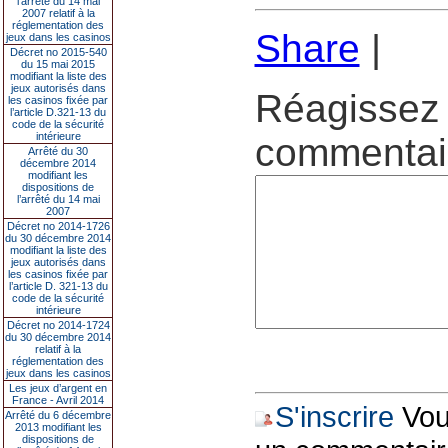
l’arrêté du 14 mai
2007 relatif à la
réglementation des
Share
|
jeux dans les casinos
Décret no 2015-540
du 15 mai 2015
modifiant la liste des
jeux autorisés dans
Réagissez 
les casinos fixée par
l’article D.321-13 du
code de la sécurité
intérieure
commentair
Arrêté du 30
décembre 2014
modifiant les
dispositions de
l’arrêté du 14 mai
2007
Décret no 2014-1726
du 30 décembre 2014
modifiant la liste des
jeux autorisés dans
les casinos fixée par
l’article D. 321-13 du
code de la sécurité
intérieure
Décret no 2014-1724
du 30 décembre 2014
relatif à la
réglementation des
jeux dans les casinos
Les jeux d’argent en
France - Avril 2014
S'inscrire
Vous
Arrêté du 6 décembre
2013 modifiant les
dispositions de