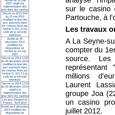
l’arrêté du 14 mai
2007 relatif à la
sur le casino
réglementation des
jeux dans les casinos
Décret no 2015-540
Partouche, à l'
du 15 mai 2015
modifiant la liste des
jeux autorisés dans
les casinos fixée par
Les travaux o
l’article D.321-13 du
code de la sécurité
intérieure
A La Seyne-sur
Arrêté du 30
décembre 2014
modifiant les
compter du 1e
dispositions de
l’arrêté du 14 mai
2007
source. Les
Décret no 2014-1726
du 30 décembre 2014
modifiant la liste des
représentant 
jeux autorisés dans
les casinos fixée par
millions d'eu
l’article D. 321-13 du
code de la sécurité
intérieure
Laurent Lassi
Décret no 2014-1724
du 30 décembre 2014
relatif à la
groupe Joa (22
réglementation des
jeux dans les casinos
un casino pro
Les jeux d’argent en
France - Avril 2014
Arrêté du 6 décembre
juillet 2012.
2013 modifiant les
dispositions de