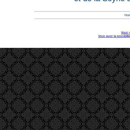
Ho
Vous r
Vous avez la possibili