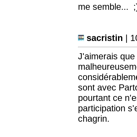
me semble... ;
sacristin
| 1
J'aimerais que
malheureuseme
considérableme
sont avec Part
pourtant ce n'
participation 
chagrin.