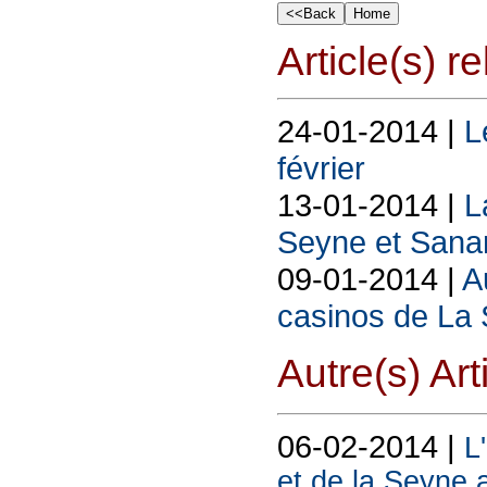
Article(s) rel
24-01-2014 |
L
février
13-01-2014 |
L
Seyne et Sanar
09-01-2014 |
A
casinos de La 
Autre(s) Art
06-02-2014 |
L
et de la Seyne 