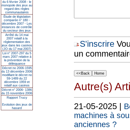
du 6 février 2008 - le
monopole des jeux au
regard des règles
communautaires
Étude de législation
comparée n° 180 -
décembre 2007 - Les
instances de contrôle
du secteur des jeux
Arrêté du 14 mai
2007 relatif à la
S'inscrire
Vous
réglementation des
jeux dans les casinos
(JO du 17 mai 2007)
un commentair
Loi n° 2007-297 du 5
mars 2007 relative à
la prévention de la
délinquance
Décret no 2006-1595
du 13 décembre 2006
modifiant le décret no
59-1489 du 22
décembre 1959 et
Autre(s) Art
relatif aux casinos
Décret n° 2006- 1386
du 15 novembre 2006
Rapport Trucy
21-05-2025 |
B
Evolution des jeux de
hasard
machines à sous
anciennes ?