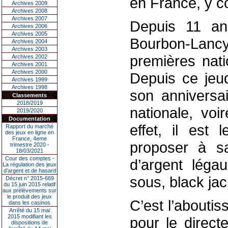
en France, y co
Archives 2009
Archives 2008
Archives 2007
Depuis 11 ans
Archives 2006
Archives 2005
Bourbon-Lancy
Archives 2004
Archives 2003
premières nat
Archives 2002
Archives 2001
Archives 2000
Depuis ce jeud
Archives 1999
Archives 1998
son anniversai
Classements
2018/2019
nationale, voi
2019/2020
Documentation
effet, il est
Rapport du marché
des jeux en ligne en
France, 4eme
proposer à sa
trimestre 2020 -
18/03/2021
Cour des comptes -
d’argent léga
La régulation des jeux
d’argent et de hasard
sous, black ja
Décret n° 2015-669
du 15 juin 2015 relatif
aux prélèvements sur
le produit des jeux
C’est l’abouti
dans les casinos
Arrêté du 15 mai
2015 modifiant les
pour le direct
dispositions de