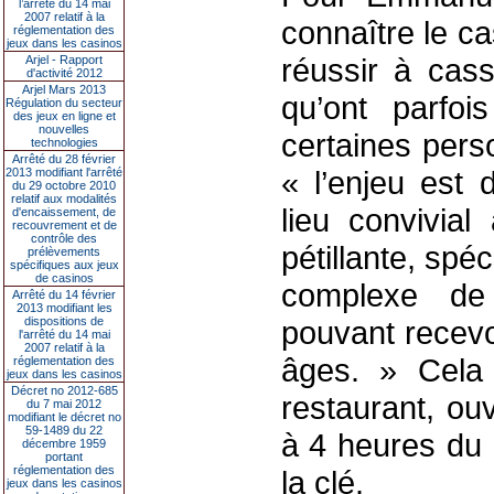
l’arrêté du 14 mai
2007 relatif à la
connaître le ca
réglementation des
jeux dans les casinos
réussir à cas
Arjel - Rapport
d'activité 2012
Arjel Mars 2013
qu’ont parfoi
Régulation du secteur
des jeux en ligne et
nouvelles
certaines perso
technologies
Arrêté du 28 février
« l’enjeu est 
2013 modifiant l'arrêté
du 29 octobre 2010
relatif aux modalités
lieu convivia
d'encaissement, de
recouvrement et de
contrôle des
pétillante, spé
prélèvements
spécifiques aux jeux
de casinos
complexe de l
Arrêté du 14 février
2013 modifiant les
dispositions de
pouvant recevo
l'arrêté du 14 mai
2007 relatif à la
âges. » Cela 
réglementation des
jeux dans les casinos
Décret no 2012-685
restaurant, ou
du 7 mai 2012
modifiant le décret no
59-1489 du 22
à 4 heures du 
décembre 1959
portant
réglementation des
la clé.
jeux dans les casinos