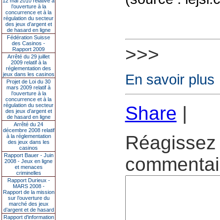
12 mai 2010 relative à
l’ouverture à la
concurrence et à la
régulation du secteur
des jeux d’argent et
de hasard en ligne
Fédération Suisse
des Casinos -
>>>
Rapport 2009
Arrêté du 29 juillet
2009 relatif à la
réglementation des
jeux dans les casinos
En savoir plus
Projet de Loi du 30
mars 2009 relatif à
l’ouverture à la
concurrence et à la
régulation du secteur
Share
|
des jeux d’argent et
de hasard en ligne
Arrêté du 24
décembre 2008 relatif
Réagissez 
à la réglementation
des jeux dans les
casinos
Rapport Bauer - Juin
commentair
2008 - Jeux en ligne
et menaces
criminelles
Rapport Durieux -
MARS 2008 -
Rapport de la mission
sur l’ouverture du
marché des jeux
d’argent et de hasard
Rapport d'information