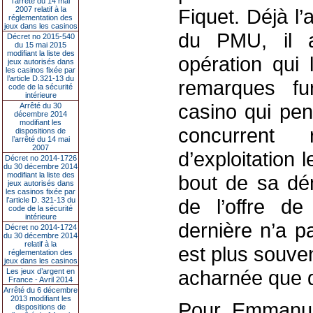
l’arrêté du 14 mai
2007 relatif à la
Fiquet. Déjà l’
réglementation des
jeux dans les casinos
du PMU, il a
Décret no 2015-540
du 15 mai 2015
modifiant la liste des
opération qui 
jeux autorisés dans
les casinos fixée par
l’article D.321-13 du
remarques fur
code de la sécurité
intérieure
casino qui pens
Arrêté du 30
décembre 2014
modifiant les
concurrent
dispositions de
l’arrêté du 14 mai
2007
d’exploitation l
Décret no 2014-1726
du 30 décembre 2014
modifiant la liste des
bout de sa dé
jeux autorisés dans
les casinos fixée par
de l’offre de
l’article D. 321-13 du
code de la sécurité
intérieure
dernière n’a p
Décret no 2014-1724
du 30 décembre 2014
relatif à la
est plus souven
réglementation des
jeux dans les casinos
acharnée que d
Les jeux d’argent en
France - Avril 2014
Arrêté du 6 décembre
2013 modifiant les
Pour Emmanuel
dispositions de