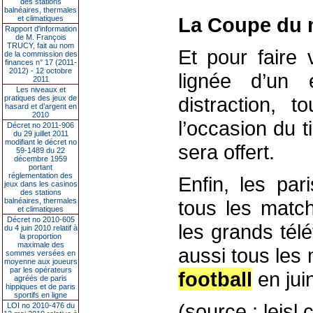
des stations
balnéaires, thermales
La Coupe du 
et climatiques
Rapport d'information
de M. François
TRUCY, fait au nom
Et pour faire 
de la commission des
finances n° 17 (2011-
2012) - 12 octobre
lignée d’un 
2011
Les niveaux et
distraction, 
pratiques des jeux de
hasard et d’argent en
2010
l’occasion du t
Décret no 2011-906
du 29 juillet 2011
modifiant le décret no
sera offert.
59-1489 du 22
décembre 1959
portant
réglementation des
Enfin, les par
jeux dans les casinos
des stations
balnéaires, thermales
tous les match
et climatiques
Décret no 2010-605
les grands tél
du 4 juin 2010 relatif à
la proportion
maximale des
aussi tous les
sommes versées en
moyenne aux joueurs
par les opérateurs
football
en jui
agréés de paris
hippiques et de paris
sportifs en ligne
(source : lejsl
LOI no 2010-476 du