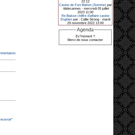
22:12
de décrocher un méga jackpot.
Casino de Fort Mahon (Somme)
par
: titidecannes - mercredi 05 juillet
Elle n’a misé que 88 centimes sur
2023 11:00
une machine à sous et a remporté
Re:Baisse chiffre d'affaire casino
4_ 239 €?!
Enghien
par : Callie Strong - mardi
29 novembre 2022 13:00
Agenda
10-01-2026|
Ev?nement ?
Merci de nous contacter
Au « Kasino » de Fréhel, une
vacancière a décroché le jackpot
en misant seulement 68
centimes. Elle remporte plus de
mmentaires
44 640 € grâce à la machine à
sous « Jin Ji Bao Xi ».
En ce début d’année 2026, le plus
gros jackpot du « Kasino » de
Fréhel a été décroché. Samedi 10
janvier en début de soirée,
l’heureuse gagnante, qui souhaite
garder l’anonymat, a remporté plus
de 44 640 € sur la machine à sous «
Jin Ji Bao Xi », installée en février
2025. La cliente, en vacances dans
la région, a misé 0,68 € avant de
remporter la somme. Un membre du
comité de direction, Flavie Jehan, lui
a remis le gain.
recevoir"