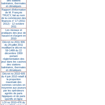
des stations
balnéaires, thermales
et climatiques
Rapport d'information
de M. François
TRUCY, fait au nom
de la commission des
finances n° 17 (2011-
2012) - 12 octobre
2011
Les niveaux et
pratiques des jeux de
hasard et d’argent en
2010
Décret no 2011-906
du 29 juillet 2011
modifiant le décret no
59-1489 du 22
décembre 1959
portant
réglementation des
jeux dans les casinos
des stations
balnéaires, thermales
et climatiques
Décret no 2010-605
du 4 juin 2010 relatif à
la proportion
maximale des
sommes versées en
moyenne aux joueurs
par les opérateurs
agréés de paris
hippiques et de paris
sportifs en ligne
LOI no 2010-476 du