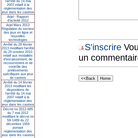
l’arrêté du 14 mai
2007 relatif à la
réglementation des
jeux dans les casinos
Arjel - Rapport
d'activité 2012
Arjel Mars 2013
Régulation du secteur
des jeux en ligne et
nouvelles
technologies
S'inscrire
Vous
Arrêté du 28 février
2013 modifiant l'arrêté
du 29 octobre 2010
un commentair
relatif aux modalités
d'encaissement, de
recouvrement et de
contrôle des
prélèvements
spécifiques aux jeux
de casinos
Arrêté du 14 février
2013 modifiant les
dispositions de
l'arrêté du 14 mai
2007 relatif à la
réglementation des
jeux dans les casinos
Décret no 2012-685
du 7 mai 2012
modifiant le décret no
59-1489 du 22
décembre 1959
portant
réglementation des
jeux dans les casinos