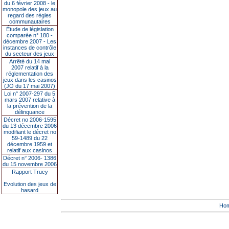
du 6 février 2008 - le
monopole des jeux au
regard des règles
communautaires
Étude de législation
comparée n° 180 -
décembre 2007 - Les
instances de contrôle
du secteur des jeux
Arrêté du 14 mai
2007 relatif à la
réglementation des
jeux dans les casinos
(JO du 17 mai 2007)
Loi n° 2007-297 du 5
mars 2007 relative à
la prévention de la
délinquance
Décret no 2006-1595
du 13 décembre 2006
modifiant le décret no
59-1489 du 22
décembre 1959 et
relatif aux casinos
Décret n° 2006- 1386
du 15 novembre 2006
Rapport Trucy
Evolution des jeux de
hasard
Ho