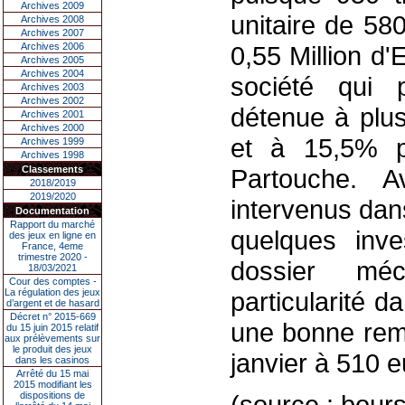
Archives 2009
unitaire de 58
Archives 2008
Archives 2007
Archives 2006
0,55 Million d
Archives 2005
Archives 2004
société qui p
Archives 2003
Archives 2002
détenue à plu
Archives 2001
Archives 2000
et à 15,5% p
Archives 1999
Archives 1998
Classements
Partouche. 
2018/2019
2019/2020
intervenus dan
Documentation
Rapport du marché
quelques inve
des jeux en ligne en
France, 4eme
trimestre 2020 -
dossier méc
18/03/2021
Cour des comptes -
La régulation des jeux
particularité d
d’argent et de hasard
Décret n° 2015-669
une bonne rem
du 15 juin 2015 relatif
aux prélèvements sur
le produit des jeux
janvier à 510 e
dans les casinos
Arrêté du 15 mai
2015 modifiant les
dispositions de
(source : bour