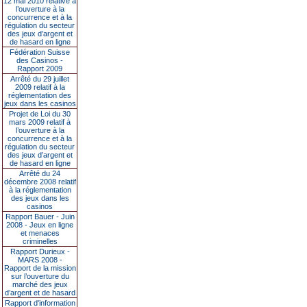
12 mai 2010 relative à
l’ouverture à la
concurrence et à la
régulation du secteur
des jeux d’argent et
de hasard en ligne
Fédération Suisse
des Casinos -
Rapport 2009
Arrêté du 29 juillet
2009 relatif à la
réglementation des
jeux dans les casinos
Projet de Loi du 30
mars 2009 relatif à
l’ouverture à la
concurrence et à la
régulation du secteur
des jeux d’argent et
de hasard en ligne
Arrêté du 24
décembre 2008 relatif
à la réglementation
des jeux dans les
casinos
Rapport Bauer - Juin
2008 - Jeux en ligne
et menaces
criminelles
Rapport Durieux -
MARS 2008 -
Rapport de la mission
sur l’ouverture du
marché des jeux
d’argent et de hasard
Rapport d'information