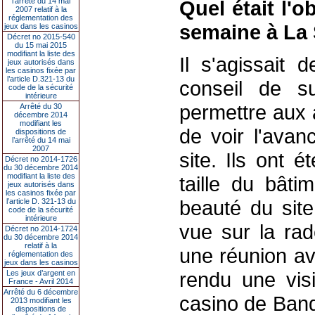
l’arrêté du 14 mai
Quel était l'o
2007 relatif à la
réglementation des
semaine à La
jeux dans les casinos
Décret no 2015-540
du 15 mai 2015
modifiant la liste des
Il s'agissait 
jeux autorisés dans
les casinos fixée par
l’article D.321-13 du
conseil de su
code de la sécurité
intérieure
permettre aux 
Arrêté du 30
décembre 2014
modifiant les
de voir l'avan
dispositions de
l’arrêté du 14 mai
2007
site. Ils ont 
Décret no 2014-1726
du 30 décembre 2014
modifiant la liste des
taille du bâti
jeux autorisés dans
les casinos fixée par
beauté du site
l’article D. 321-13 du
code de la sécurité
intérieure
vue sur la rad
Décret no 2014-1724
du 30 décembre 2014
relatif à la
une réunion av
réglementation des
jeux dans les casinos
rendu une vis
Les jeux d’argent en
France - Avril 2014
Arrêté du 6 décembre
casino de Band
2013 modifiant les
dispositions de