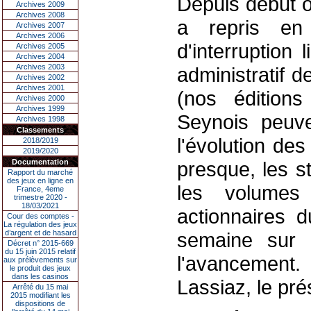
Depuis début o
Archives 2009
Archives 2008
a repris en 
Archives 2007
Archives 2006
d'interruption 
Archives 2005
Archives 2004
Archives 2003
administratif d
Archives 2002
Archives 2001
(nos éditions
Archives 2000
Archives 1999
Seynois peuve
Archives 1998
Classements
l'évolution de
2018/2019
2019/2020
Documentation
presque, les st
Rapport du marché
des jeux en ligne en
les volumes
France, 4eme
trimestre 2020 -
18/03/2021
actionnaires 
Cour des comptes -
La régulation des jeux
d’argent et de hasard
semaine sur 
Décret n° 2015-669
du 15 juin 2015 relatif
l'avancement
aux prélèvements sur
le produit des jeux
dans les casinos
Lassiaz, le pré
Arrêté du 15 mai
2015 modifiant les
dispositions de