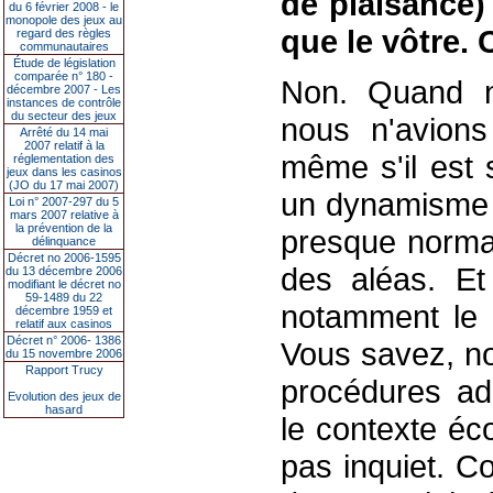
de plaisance)
du 6 février 2008 - le
monopole des jeux au
que le vôtre. 
regard des règles
communautaires
Étude de législation
comparée n° 180 -
Non. Quand no
décembre 2007 - Les
instances de contrôle
du secteur des jeux
nous n'avion
Arrêté du 14 mai
2007 relatif à la
même s'il est 
réglementation des
jeux dans les casinos
(JO du 17 mai 2007)
un dynamisme s
Loi n° 2007-297 du 5
mars 2007 relative à
la prévention de la
presque normal
délinquance
Décret no 2006-1595
des aléas. E
du 13 décembre 2006
modifiant le décret no
59-1489 du 22
notamment le r
décembre 1959 et
relatif aux casinos
Décret n° 2006- 1386
Vous savez, n
du 15 novembre 2006
Rapport Trucy
procédures adm
Evolution des jeux de
hasard
le contexte éco
pas inquiet. C