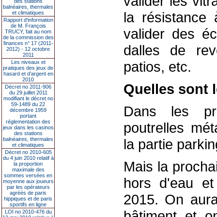
valider les vitr
des stations
balnéaires, thermales
la résistance à
et climatiques
Rapport d'information
de M. François
valider des éc
TRUCY, fait au nom
de la commission des
finances n° 17 (2011-
dalles de re
2012) - 12 octobre
2011
patios, etc.
Les niveaux et
pratiques des jeux de
hasard et d’argent en
2010
Quelles sont 
Décret no 2011-906
du 29 juillet 2011
modifiant le décret no
59-1489 du 22
Dans les pro
décembre 1959
portant
réglementation des
poutrelles mét
jeux dans les casinos
des stations
balnéaires, thermales
la partie parkin
et climatiques
Décret no 2010-605
du 4 juin 2010 relatif à
Mais la procha
la proportion
maximale des
sommes versées en
hors d'eau et 
moyenne aux joueurs
par les opérateurs
agréés de paris
2015. On aura 
hippiques et de paris
sportifs en ligne
bâtiment et on
LOI no 2010-476 du