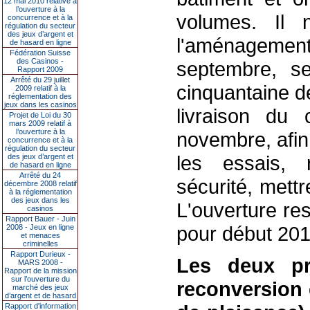
12 mai 2010 relative à
l’ouverture à la
volumes. Il 
concurrence et à la
régulation du secteur
des jeux d’argent et
l'aménagement
de hasard en ligne
Fédération Suisse
des Casinos -
septembre, se
Rapport 2009
Arrêté du 29 juillet
cinquantaine de
2009 relatif à la
réglementation des
jeux dans les casinos
livraison du
Projet de Loi du 30
mars 2009 relatif à
l’ouverture à la
novembre, afin 
concurrence et à la
régulation du secteur
les essais, 
des jeux d’argent et
de hasard en ligne
Arrêté du 24
sécurité, mettr
décembre 2008 relatif
à la réglementation
des jeux dans les
L'ouverture re
casinos
Rapport Bauer - Juin
pour début 201
2008 - Jeux en ligne
et menaces
criminelles
Rapport Durieux -
Les deux pr
MARS 2008 -
Rapport de la mission
sur l’ouverture du
reconversion 
marché des jeux
d’argent et de hasard
Rapport d'information