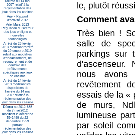
l’arrêté du 14 mai
le, plutôt réuss
2007 relatif à la
réglementation des
jeux dans les casinos
Comment avan
Arjel - Rapport
d'activité 2012
Arjel Mars 2013
Régulation du secteur
Très bien ! S
des jeux en ligne et
nouvelles
technologies
salle de spe
Arrêté du 28 février
2013 modifiant l'arrêté
parkings sur t
du 29 octobre 2010
relatif aux modalités
d'encaissement, de
d'ascenseur. 
recouvrement et de
contrôle des
prélèvements
nous avons 
spécifiques aux jeux
de casinos
Arrêté du 14 février
revêtement d
2013 modifiant les
dispositions de
l'arrêté du 14 mai
essais de la «
2007 relatif à la
réglementation des
de murs, Ndl
jeux dans les casinos
Décret no 2012-685
du 7 mai 2012
lumineuse part
modifiant le décret no
59-1489 du 22
décembre 1959
par soleil comm
portant
réglementation des
jeux dans les casinos