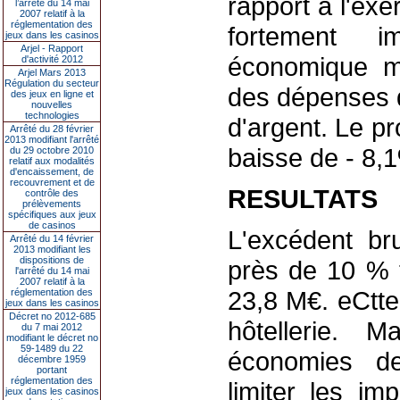
rapport à l'ex
l’arrêté du 14 mai
2007 relatif à la
réglementation des
fortement i
jeux dans les casinos
Arjel - Rapport
économique mo
d'activité 2012
Arjel Mars 2013
Régulation du secteur
des dépenses 
des jeux en ligne et
nouvelles
technologies
d'argent. Le pr
Arrêté du 28 février
2013 modifiant l'arrêté
baisse de - 8,
du 29 octobre 2010
relatif aux modalités
d'encaissement, de
recouvrement et de
RESULTATS
contrôle des
prélèvements
spécifiques aux jeux
de casinos
L'excédent bru
Arrêté du 14 février
2013 modifiant les
dispositions de
près de 10 % t
l'arrêté du 14 mai
2007 relatif à la
23,8 M€. eCtte 
réglementation des
jeux dans les casinos
Décret no 2012-685
hôtellerie. 
du 7 mai 2012
modifiant le décret no
59-1489 du 22
économies d
décembre 1959
portant
réglementation des
limiter les im
jeux dans les casinos