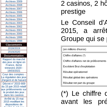
2 casinos, 2 h
Archives 2009
Archives 2008
Archives 2007
prestige
Archives 2006
Archives 2005
Archives 2004
Le Conseil d'A
Archives 2003
Archives 2002
2015, a arrê
Archives 2001
Archives 2000
Groupe qui se 
Archives 1999
Archives 1998
Classements
2018/2019
(en millions d'euros)
2019/2020
Chiffre d'affaires
(*)
Documentation
Rapport du marché
Chiffre d'affaires net de prélèvements
des jeux en ligne en
France, 4eme
Excédent Brut d'exploitation
trimestre 2020 -
18/03/2021
Résultat opérationnel
Cour des comptes -
La régulation des jeux
Résultat global des opérations
d’argent et de hasard
Résultat net part du groupe
Décret n° 2015-669
du 15 juin 2015 relatif
aux prélèvements sur
(*) Le chiffre 
le produit des jeux
dans les casinos
Arrêté du 15 mai
avant les pr
2015 modifiant les
dispositions de