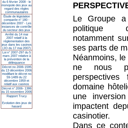
du 6 février 2008 - le
PERSPECTIV
monopole des jeux au
regard des règles
communautaires
Le Groupe a 
Étude de législation
comparée n° 180 -
décembre 2007 - Les
politique d
instances de contrôle
du secteur des jeux
Arrêté du 14 mai
notamment sur 
2007 relatif à la
réglementation des
jeux dans les casinos
ses parts de m
(JO du 17 mai 2007)
Loi n° 2007-297 du 5
Néanmoins, le 
mars 2007 relative à
la prévention de la
délinquance
ne nous pe
Décret no 2006-1595
du 13 décembre 2006
modifiant le décret no
perspectives 
59-1489 du 22
décembre 1959 et
domaine hôteli
relatif aux casinos
Décret n° 2006- 1386
du 15 novembre 2006
une inversion
Rapport Trucy
Evolution des jeux de
impactent dep
hasard
casinotier.
Dans ce contex