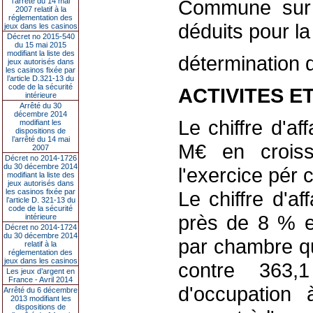
Commune sur l
l’arrêté du 14 mai
2007 relatif à la
réglementation des
déduits pour la
jeux dans les casinos
Décret no 2015-540
du 15 mai 2015
modifiant la liste des
détermination du
jeux autorisés dans
les casinos fixée par
l’article D.321-13 du
code de la sécurité
ACTIVITES E
intérieure
Arrêté du 30
décembre 2014
Le chiffre d'af
modifiant les
dispositions de
l’arrêté du 14 mai
M€ en crois
2007
Décret no 2014-1726
du 30 décembre 2014
l'exercice pér 
modifiant la liste des
jeux autorisés dans
les casinos fixée par
Le chiffre d'a
l’article D. 321-13 du
code de la sécurité
près de 8 % e
intérieure
Décret no 2014-1724
du 30 décembre 2014
par chambre qu
relatif à la
réglementation des
jeux dans les casinos
contre 363
Les jeux d’argent en
France - Avril 2014
d'occupation
Arrêté du 6 décembre
2013 modifiant les
dispositions de