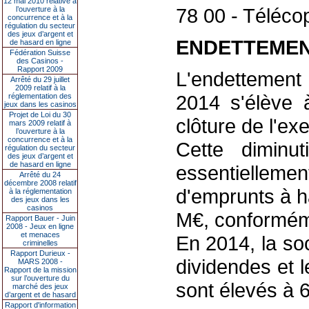
12 mai 2010 relative à
78 00 - Télécop
l’ouverture à la
concurrence et à la
régulation du secteur
des jeux d’argent et
ENDETTEME
de hasard en ligne
Fédération Suisse
des Casinos -
Rapport 2009
L'endettemen
Arrêté du 29 juillet
2009 relatif à la
2014 s'élève 
réglementation des
jeux dans les casinos
Projet de Loi du 30
clôture de l'ex
mars 2009 relatif à
l’ouverture à la
concurrence et à la
Cette diminut
régulation du secteur
des jeux d’argent et
de hasard en ligne
essentielle
Arrêté du 24
décembre 2008 relatif
d'emprunts à h
à la réglementation
des jeux dans les
casinos
M€, conformém
Rapport Bauer - Juin
2008 - Jeux en ligne
et menaces
En 2014, la so
criminelles
Rapport Durieux -
dividendes et 
MARS 2008 -
Rapport de la mission
sur l’ouverture du
sont élevés à 
marché des jeux
d’argent et de hasard
Rapport d'information