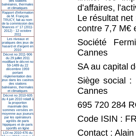
des stations
balnéaires, thermales
d'affaires, l'act
et climatiques
Rapport d'information
Le résultat ne
de M. François
TRUCY, fait au nom
de la commission des
contre 7,7 M€ 
finances n° 17 (2011-
2012) - 12 octobre
2011
Les niveaux et
Société Fer
pratiques des jeux de
hasard et d’argent en
Cannes
2010
Décret no 2011-906
du 29 juillet 2011
modifiant le décret no
SA au capital 
59-1489 du 22
décembre 1959
portant
réglementation des
Siège social :
jeux dans les casinos
des stations
balnéaires, thermales
Cannes
et climatiques
Décret no 2010-605
du 4 juin 2010 relatif à
695 720 284 
la proportion
maximale des
sommes versées en
moyenne aux joueurs
Code ISIN : F
par les opérateurs
agréés de paris
hippiques et de paris
sportifs en ligne
Contact : Alai
LOI no 2010-476 du