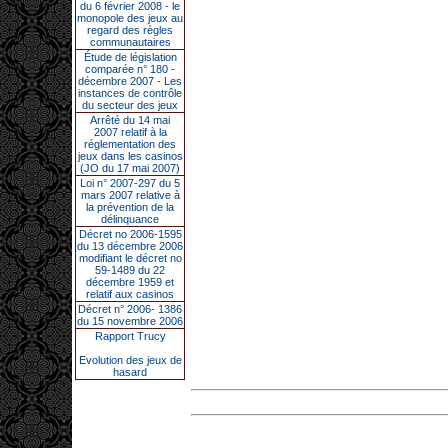
du 6 février 2008 - le
monopole des jeux au
regard des règles
communautaires
Étude de législation
comparée n° 180 -
décembre 2007 - Les
instances de contrôle
du secteur des jeux
Arrêté du 14 mai
2007 relatif à la
réglementation des
jeux dans les casinos
(JO du 17 mai 2007)
Loi n° 2007-297 du 5
mars 2007 relative à
la prévention de la
délinquance
Décret no 2006-1595
du 13 décembre 2006
modifiant le décret no
59-1489 du 22
décembre 1959 et
relatif aux casinos
Décret n° 2006- 1386
du 15 novembre 2006
Rapport Trucy
Evolution des jeux de
hasard