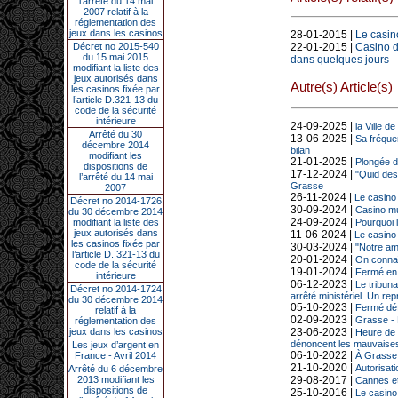
l’arrêté du 14 mai
2007 relatif à la
réglementation des
jeux dans les casinos
28-01-2015 |
Le casin
22-01-2015 |
Casino d
Décret no 2015-540
du 15 mai 2015
dans quelques jours
modifiant la liste des
jeux autorisés dans
Autre(s) Article(s)
les casinos fixée par
l’article D.321-13 du
code de la sécurité
intérieure
24-09-2025 |
la Ville d
Arrêté du 30
13-06-2025 |
Sa fréquen
décembre 2014
bilan
modifiant les
21-01-2025 |
Plongée d
dispositions de
17-12-2024 |
"Quid des
l’arrêté du 14 mai
Grasse
2007
26-11-2024 |
Le casino 
Décret no 2014-1726
30-09-2024 |
Casino mun
du 30 décembre 2014
24-09-2024 |
Pourquoi 
modifiant la liste des
jeux autorisés dans
11-06-2024 |
Le casino 
les casinos fixée par
30-03-2024 |
"Notre am
l’article D. 321-13 du
20-01-2024 |
On connaî
code de la sécurité
19-01-2024 |
Fermé en 
intérieure
06-12-2023 |
Le tribun
Décret no 2014-1724
arrêté ministériel. Un rep
du 30 décembre 2014
05-10-2023 |
Fermé déf
relatif à la
02-09-2023 |
Grasse - 
réglementation des
23-06-2023 |
jeux dans les casinos
Heure de 
dénoncent les mauvaises 
Les jeux d’argent en
06-10-2022 |
À Grasse, 
France - Avril 2014
21-10-2020 |
Autorisati
Arrêté du 6 décembre
29-08-2017 |
2013 modifiant les
Cannes et
dispositions de
25-10-2016 |
Le casino