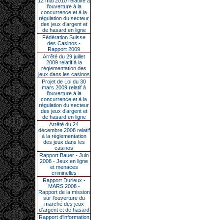
12 mai 2010 relative à
l’ouverture à la
concurrence et à la
régulation du secteur
des jeux d’argent et
de hasard en ligne
Fédération Suisse
des Casinos -
Rapport 2009
Arrêté du 29 juillet
2009 relatif à la
réglementation des
jeux dans les casinos
Projet de Loi du 30
mars 2009 relatif à
l’ouverture à la
concurrence et à la
régulation du secteur
des jeux d’argent et
de hasard en ligne
Arrêté du 24
décembre 2008 relatif
à la réglementation
des jeux dans les
casinos
Rapport Bauer - Juin
2008 - Jeux en ligne
et menaces
criminelles
Rapport Durieux -
MARS 2008 -
Rapport de la mission
sur l’ouverture du
marché des jeux
d’argent et de hasard
Rapport d'information