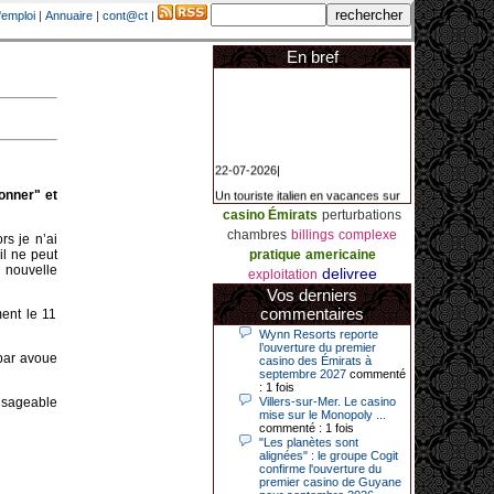
'emploi
|
Annuaire
|
cont@ct
|
En bref
22-07-2026|
Un touriste italien en vacances sur
onner" et
la Côte d’Azur a remporté un
jackpot exceptionnel de 84.631
casino Émirats
perturbations
euros dans la nuit de samedi à
chambres
billings
complexe
rs je n’ai
dimanche au Casino Barrière Le
Croisette à Cannes. Il s’agit d’un
il ne peut
pratique
americaine
nouveau record de gains de l’année
e nouvelle
delivree
exploitation
2026 pour cet établissement.
Vos derniers
commentaires
ment le 11
Wynn Resorts reporte
14-04-2026|
l’ouverture du premier
bbar avoue
casino des Émirats à
Dimanche 12 avril 2026, cette date
septembre 2027
commenté
restera gravée dans la mémoire de
: 1 fois
ce joueur du casino de Saint-Quay-
visageable
Villers-sur-Mer. Le casino
Portrieux (Côtes-d’Armor).
mise sur le Monopoly ...
commenté : 1 fois
Ce quinquagénaire, habitant Plouha
"Les planètes sont
mais souhaitant garder l’anonymat,
alignées" : le groupe Cogit
a eu l’énorme surprise de décrocher
confirme l'ouverture du
un jackpot record de 82 426 €.
premier casino de Guyane