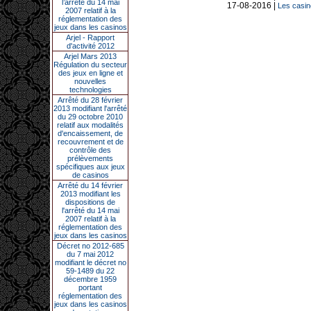
l’arrêté du 14 mai
17-08-2016 |
Les casin
2007 relatif à la
réglementation des
jeux dans les casinos
Arjel - Rapport
d'activité 2012
Arjel Mars 2013
Régulation du secteur
des jeux en ligne et
nouvelles
technologies
Arrêté du 28 février
2013 modifiant l'arrêté
du 29 octobre 2010
relatif aux modalités
d'encaissement, de
recouvrement et de
contrôle des
prélèvements
spécifiques aux jeux
de casinos
Arrêté du 14 février
2013 modifiant les
dispositions de
l'arrêté du 14 mai
2007 relatif à la
réglementation des
jeux dans les casinos
Décret no 2012-685
du 7 mai 2012
modifiant le décret no
59-1489 du 22
décembre 1959
portant
réglementation des
jeux dans les casinos