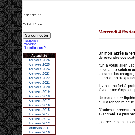
Login/speudo :
Mot de Passe :
Mercredi 4 févrie
Inscription
Problème
d'identification ?
Un mois après la fer
Actualités
de revendre ses part
Archives 2026
Archives 2025
"On a voulu aller jus
Archives 2024
pas d’autre solution q
Archives 2023
assumer les charges, 
autorisation d'exploite
Archives 2022
Archives 2021
Il y a donc fort à par
Archives 2020
février. Une étape qui
Archives 2019
Archives 2018
Un mandataire liquida
Archives 2017
qu'il a rencontré deux
Archives 2016
Archives 2015
D'autres repreneurs p
avant l'été. Le plus pr
Archives 2014
Archives 2013
(source : nicematin.c
Archives 2012
Archives 2011
Archives 2010