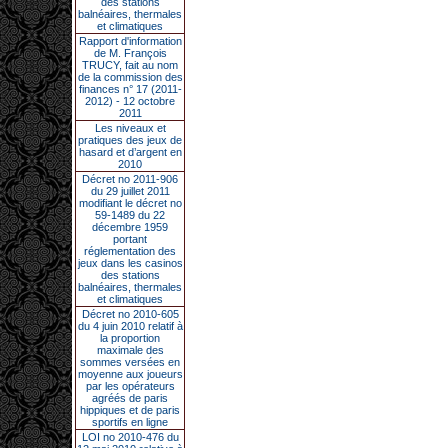
des stations
balnéaires, thermales
et climatiques
Rapport d'information
de M. François
TRUCY, fait au nom
de la commission des
finances n° 17 (2011-
2012) - 12 octobre
2011
Les niveaux et
pratiques des jeux de
hasard et d’argent en
2010
Décret no 2011-906
du 29 juillet 2011
modifiant le décret no
59-1489 du 22
décembre 1959
portant
réglementation des
jeux dans les casinos
des stations
balnéaires, thermales
et climatiques
Décret no 2010-605
du 4 juin 2010 relatif à
la proportion
maximale des
sommes versées en
moyenne aux joueurs
par les opérateurs
agréés de paris
hippiques et de paris
sportifs en ligne
LOI no 2010-476 du