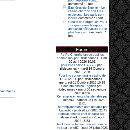
pour septembre 2026
Le plus gros gain gagné depuis plus
commenté : 2 fois
de 20 ans dans l’établissement.
Bagnères-de-Bigorre – Le
casino cherche son futur
exploitant : Les paris sont
lancés
commenté : 1 fois
Casino de Forges-les-Eaux
31-03-2026|
: ce que révèle le rapport
Série de jackpots au casino JOA de
annuel du délégataire sur le
Gujan-Mestras : ce mois de mars a
plan financier
commenté : 1
été fructueux pour quelques
fois
joueurs. D’abord avec 44 207 euros
remportés le dimanche 22 mars sur
une machine à sous pour une mise
Forum
initiale de 5,28 €. Puis quelques
jours plus tard, le vendredi 27 mars,
Re:Re:Cherche fan de casinos
un joueur a décroché 12 086 euros
comme moi
par : titidecannes - lundi
sur une autre machine à sous.
20 avril 2026 10:01
pour info casino CASSIS.
par :
Enfin, troisième et dernier jackpot,
titidecannes - mardi 14 Octobre
record cette fois-ci, le samedi 28
2025 12:38
mars dernier. Quelque 111 322
Pour info concernant le casino de
euros ont été remportés sur la table
DEAUVILLE
par : titidecannes -
d’Ultimate Texas Hold’em Poker,
mercredi 01 Octobre 2025 10:25
grâce à une mise de 5 euros sur la
Pour info casino Enghien
par :
case bonus et une quinte flush
titidecannes - mardi 30 septembre
royale. Ces gains ont été annoncés
mmentaires
2025 09:56
dans un communiqué diffusé par le
Re:remplacements chef de table
par
casino ce lundi 30 mars en soirée.
: Lucas93 - samedi 28 juin 2025
11:01
Re:remplacements chef de table
par
: Lucas93 - jeudi 26 juin 2025 21:45
remplacements chef de table
par :
11-01-2026|
alexasshark - vendredi 23 août
2024 15:53
Dimanche 11 janvier, en soirée, une
Re:Cherche fan de casinos comme
cliente retraitée de 78 ans, habitant
moi
par : eric57 - jeudi 06 juillet 2023
Trémuson, a eu l’énorme surprise