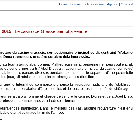
Home
|
Forum
|
Fiches casinos
|
Agenda
|
Offres d
r 2015
: Le casino de Grasse bientôt à vendre
meture du casino grassois, son actionnaire principal se dit contraint "d’aband
s. Deux repreneurs mystère seraient déjà intéressés.
qu’au bout avant d’abandonner. Malheureusement, personne ne nous soutient, alo
ue de vendre mes parts." Abel Djebbar, l’actionnaire principal du casino, confie qu'
salaires et créances diverses pendant les mois qui le séparent d'une potentiell
r les jeux, s'il refaisait un dossier en changeant sa direction.
ier que le tribunal de commerce prononce la liquidation judiciaire de l'établisse
 permettrait aux salariés d'être licenciés et de toucher les indemnités du chômage.
teur serait alors nommé et chargé de vendre le casino. D'ores et déjà, Abel Dje
 professionnels intéressés vendredi soir dernier.
ourraient se manifester. Dans le meilleur des cas, aucune réouverture n'est en
obable étant davantage la fin de l'année.
om