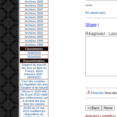
Archives 2009
>>>
Archives 2008
Archives 2007
En savoir plus
Archives 2006
Archives 2005
Archives 2004
Share
|
Archives 2003
Archives 2002
Archives 2001
Réagissez - Lais
Archives 2000
Archives 1999
Archives 1998
Classements
2018/2019
2019/2020
Documentation
Rapport du marché
des jeux en ligne en
France, 4eme
trimestre 2020 -
18/03/2021
Cour des comptes -
La régulation des jeux
d’argent et de hasard
Décret n° 2015-669
S'inscrire
Vous deve
du 15 juin 2015 relatif
aux prélèvements sur
le produit des jeux
dans les casinos
Arrêté du 15 mai
2015 modifiant les
dispositions de
Article(s) relatif(s)