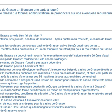
o de Grasse a-t-il encore une carte à jouer?
e Grasse : le tribunal administratif ne se prononcera sur une éventuelle réouvertur
e Grasse a-t-elle bien fait de miser ?
tation, ses joueurs, son taux de rétribution... Après quatre mois d'activité, le casino de Grasse
ans les coulisses du nouveau casino de Grasse, qui va bientôt ouvrir ses portes...
 recettes et des embauches ?": un élu s’inquiète du retard pris pour la réouverture du Casino
de Grasse va pouvoir enfin rouvrir, "une excellente nouvelle" selon le maire Jérôme Viaud
icipal de Grasse: l’ardoise va-t-elle encore s’allonger?
le casino de Grasse n’ouvrira pas avant décembre
de Grasse pourra-t-il ouvrir cet été?
bition est de nous développer en France": le repreneur belge du casino de Grasse dévoile so
t le montant des enchères des machines à sous du casino de Grasse, et elles vont partir loi
août, le casino Victoria met ses 56 machines à sous aux enchères ce vendredi
al de commerce a désigné "Grand Casino de Dinant" pour relancer le casino fermé l’été dernie
reneur qui interroge l’opposition.
initivement pour mauvaise gestion fin août, que va devenir le casino Victoria à Grasse?
Le casino Victoria ferme définitivement en raison de manquements réglementaires
nuit non payées, problèmes de sécurité... Au Casino Victoria de Grasse, les employés en gr
conditions de travail
le casino Victoria a-t-il un avenir en centre-ville?
on de jeux: trois ans de plus pour le casino de Grasse
 Grasse : Des Casinos qui déménagent et visent les sommets
 de Grasse va rouvrir