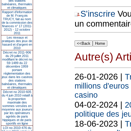
des stations
balnéaires, thermales
et climatiques
S'inscrire
Vous
Rapport d'information
de M. François
TRUCY, fait au nom
un commentair
de la commission des
finances n° 17 (2011-
2012) - 12 octobre
2011
Les niveaux et
pratiques des jeux de
hasard et d’argent en
2010
Décret no 2011-906
Autre(s) Art
du 29 juillet 2011
modifiant le décret no
59-1489 du 22
décembre 1959
portant
réglementation des
26-01-2026 |
T
jeux dans les casinos
des stations
millions d'euros
balnéaires, thermales
et climatiques
Décret no 2010-605
casino
du 4 juin 2010 relatif à
la proportion
04-02-2024 |
maximale des
2
sommes versées en
moyenne aux joueurs
politique des je
par les opérateurs
agréés de paris
hippiques et de paris
18-06-2023 |
T
sportifs en ligne
LOI no 2010-476 du