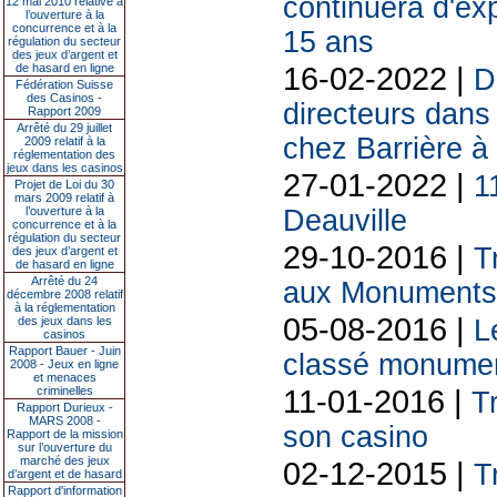
continuera d'exp
12 mai 2010 relative à
l’ouverture à la
concurrence et à la
15 ans
régulation du secteur
des jeux d’argent et
16-02-2022 |
de hasard en ligne
D
Fédération Suisse
des Casinos -
directeurs dans
Rapport 2009
Arrêté du 29 juillet
chez Barrière à
2009 relatif à la
réglementation des
jeux dans les casinos
27-01-2022 |
1
Projet de Loi du 30
mars 2009 relatif à
l’ouverture à la
Deauville
concurrence et à la
régulation du secteur
29-10-2016 |
T
des jeux d’argent et
de hasard en ligne
Arrêté du 24
aux Monuments 
décembre 2008 relatif
à la réglementation
05-08-2016 |
des jeux dans les
L
casinos
Rapport Bauer - Juin
classé monumen
2008 - Jeux en ligne
et menaces
11-01-2016 |
criminelles
T
Rapport Durieux -
MARS 2008 -
son casino
Rapport de la mission
sur l’ouverture du
marché des jeux
02-12-2015 |
T
d’argent et de hasard
Rapport d'information