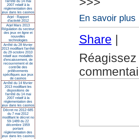
>>>
l’arrêté du 14 mai
2007 relatif à la
réglementation des
jeux dans les casinos
En savoir plus
Arjel - Rapport
d'activité 2012
Arjel Mars 2013
Régulation du secteur
des jeux en ligne et
Share
|
nouvelles
technologies
Arrêté du 28 février
2013 modifiant l'arrêté
du 29 octobre 2010
Réagissez 
relatif aux modalités
d'encaissement, de
recouvrement et de
commentair
contrôle des
prélèvements
spécifiques aux jeux
de casinos
Arrêté du 14 février
2013 modifiant les
dispositions de
l'arrêté du 14 mai
2007 relatif à la
réglementation des
jeux dans les casinos
Décret no 2012-685
du 7 mai 2012
modifiant le décret no
59-1489 du 22
décembre 1959
portant
réglementation des
jeux dans les casinos