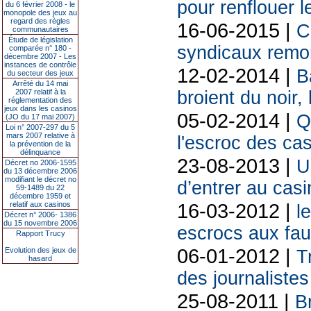
pour renflouer l
du 6 février 2008 - le
monopole des jeux au
regard des règles
16-06-2015 |
C
communautaires
Étude de législation
syndicaux remon
comparée n° 180 -
décembre 2007 - Les
instances de contrôle
12-02-2014 |
B
du secteur des jeux
Arrêté du 14 mai
2007 relatif à la
broient du noir,
réglementation des
jeux dans les casinos
05-02-2014 |
Q
(JO du 17 mai 2007)
Loi n° 2007-297 du 5
mars 2007 relative à
l'escroc des ca
la prévention de la
délinquance
23-08-2013 |
U
Décret no 2006-1595
du 13 décembre 2006
modifiant le décret no
d’entrer au casi
59-1489 du 22
décembre 1959 et
16-03-2012 |
relatif aux casinos
l
Décret n° 2006- 1386
du 15 novembre 2006
escrocs aux fau
Rapport Trucy
06-01-2012 |
Evolution des jeux de
T
hasard
des journalistes
25-08-2011 |
B