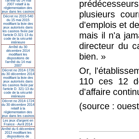
l’arrêté du 14 mai
prédécesseur
2007 relatif à la
réglementation des
plusieurs cour
jeux dans les casinos
Décret no 2015-540
du 15 mai 2015
d'emplois et de
modifiant la liste des
jeux autorisés dans
les casinos fixée par
mais il n'a jam
l’article D.321-13 du
code de la sécurité
intérieure
directeur du ca
Arrêté du 30
décembre 2014
bien. »
modifiant les
dispositions de
l’arrêté du 14 mai
2007
Or, l'établiss
Décret no 2014-1726
du 30 décembre 2014
modifiant la liste des
110 ces 12 de
jeux autorisés dans
les casinos fixée par
d'affaire conti
l’article D. 321-13 du
code de la sécurité
intérieure
Décret no 2014-1724
(source : ouest
du 30 décembre 2014
relatif à la
réglementation des
jeux dans les casinos
Les jeux d’argent en
France - Avril 2014
Arrêté du 6 décembre
2013 modifiant les
dispositions de