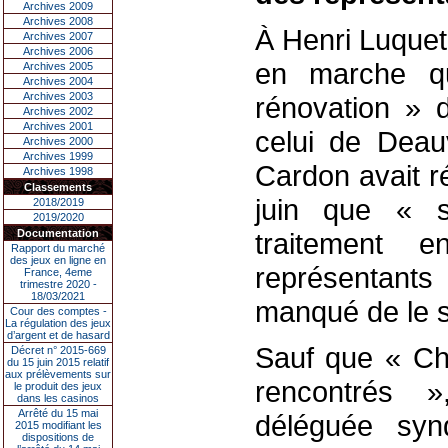
Archives 2009
Archives 2008
À Henri Luquet
Archives 2007
Archives 2006
en marche q
Archives 2005
Archives 2004
Archives 2003
rénovation » d
Archives 2002
Archives 2001
celui de Deauv
Archives 2000
Archives 1999
Cardon avait 
Archives 1998
Classements
juin que « s
2018/2019
2019/2020
Documentation
traitement 
Rapport du marché
des jeux en ligne en
représentant
France, 4eme
trimestre 2020 -
18/03/2021
manqué de le s
Cour des comptes -
La régulation des jeux
d’argent et de hasard
Sauf que « Ch
Décret n° 2015-669
du 15 juin 2015 relatif
aux prélèvements sur
rencontrés »
le produit des jeux
dans les casinos
Arrêté du 15 mai
déléguée sy
2015 modifiant les
dispositions de